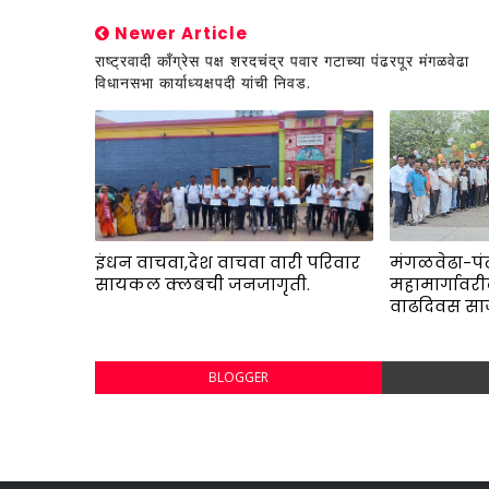
Newer Article
राष्ट्रवादी काँग्रेस पक्ष शरदचंद्र पवार गटाच्या पंढरपूर मंगळवेढा
विधानसभा कार्याध्यक्षपदी यांची निवड.
इंधन वाचवा,देश वाचवा वारी परिवार
मंगळवेढा-पं
सायकल क्लबची जनजागृती.
महामार्गावरील
वाढदिवस सा
BLOGGER