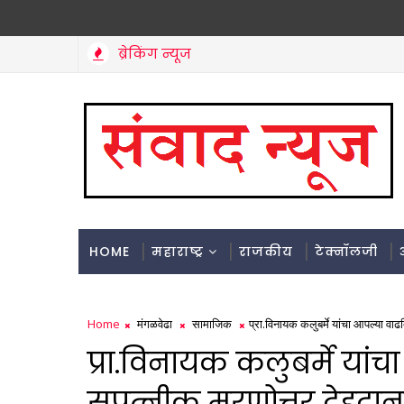
ब्रेकिंग न्यूज
HOME
महाराष्ट्र
राजकीय
टेक्नॉलजी
Home
मंगळवेढा
सामाजिक
प्रा.विनायक कलुबर्मे यांचा आपल्या वा
प्रा.विनायक कलुबर्मे या
सपत्नीक मरणोत्तर देहदान