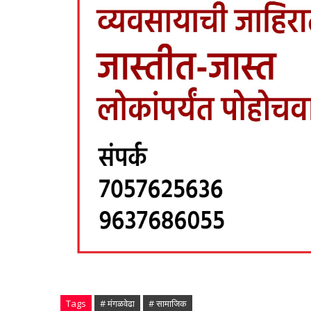
Tags
# मंगळवेढा
# सामाजिक