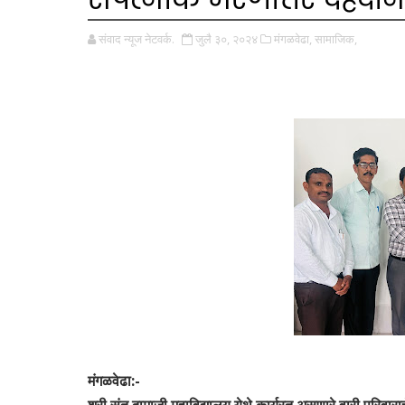
संवाद न्यूज नेटवर्क.
जुलै ३०, २०२४
मंगळवेढा,
सामाजिक,
मंगळवेढा:-