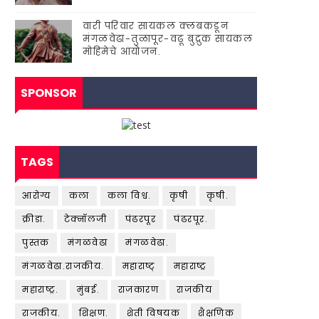
वारी परिवार सायकल क्लबकडून
मंगळवेढा-तुळापूर-वढू बुद्रुक सायकल
मोहिमेचे आयोजन.
SPONSOR
TAGS
आरोग्य
कला
कला विश्व.
कृषी
कृषी.
क्रीडा.
टेक्नॉलजी
पंढरपूर
पंढरपूर.
पुस्तक
मंगळवेढा
मंगळवेढा.
मंगळवेढा.राजकीय.
महाराष्ट्
महाराष्ट्र
महाराष्ट्र.
मुंबई.
राजकारण
राजकीय
राजकीय.
शिक्षण.
शेती विषयक
शैक्षणिक