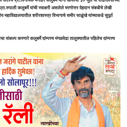
ाचे सदस्य प्रा.विनायक मनोहर कलुबर्मे यांनी आपल्या ३० जुलै या वाढदिवसाच्या
ा.रुपाली कलुबर्मे यांची स्वाक्षरी असलेले मरणोत्तर देहदान संबधीचे लेखी
ीय महाविद्यालयातील शरीरशास्त्र विभागाचे समीर साळुंखे यांच्याकडे सुपूर्त
 संकल्प करणारे कलुबर्मे दांम्पत्त्य मंगळवेढा तालुक्यातील पहिलेच दांम्पत्त्य