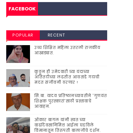
FACEBOOK
POPULAR
RECENT
उच्च शिक्षित महिला उतरली राजकीय
आखाड्यात.
कुठून ही उमेदवारी घ्या यंदाच्या
अतितटीच्या लढतीत आवताडे गटाची
मदत संजीवनी ठरणार !
सि.बा. यादव प्रतिष्ठानच्यावतीने 'गुणवंत
शिक्षक पुरस्कारां'साठी प्रस्तावाचे
आवाहन.
ओंकार बागल यांनी स्वतःच्या
वाढदिवसानिमित्त आईला घडविले
विमानातून तिरुपती बालाजीचे दर्शन.