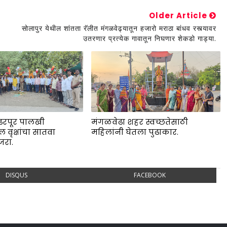
Older Article
सोलापुर येथील शांतता रॅलीत मंगळवेढ्यातून हजारो मराठा बांधव रस्त्यावर
उतरणार प्रत्येक गावातून निघणार शेकडो गाड्या.
ढरपूर पालखी
मंगळवेढा शहर स्वच्छतेसाठी
 वृक्षांचा सातवा
महिलांनी घेतला पुढाकार.
जरा.
DISQUS
FACEBOOK