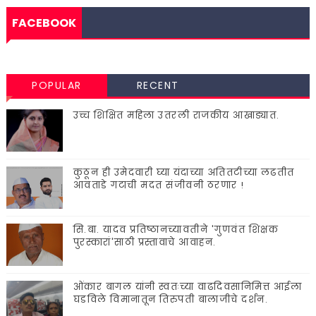
FACEBOOK
POPULAR
RECENT
उच्च शिक्षित महिला उतरली राजकीय आखाड्यात.
कुठून ही उमेदवारी घ्या यंदाच्या अतितटीच्या लढतीत
आवताडे गटाची मदत संजीवनी ठरणार !
सि.बा. यादव प्रतिष्ठानच्यावतीने 'गुणवंत शिक्षक
पुरस्कारां'साठी प्रस्तावाचे आवाहन.
ओंकार बागल यांनी स्वतःच्या वाढदिवसानिमित्त आईला
घडविले विमानातून तिरुपती बालाजीचे दर्शन.