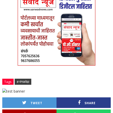
Tags
# मंगळवेढा
TWEET
SHARE