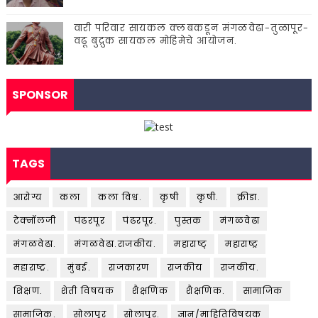
वारी परिवार सायकल क्लबकडून मंगळवेढा-तुळापूर-
वढू बुद्रुक सायकल मोहिमेचे आयोजन.
SPONSOR
TAGS
आरोग्य
कला
कला विश्व.
कृषी
कृषी.
क्रीडा.
टेक्नॉलजी
पंढरपूर
पंढरपूर.
पुस्तक
मंगळवेढा
मंगळवेढा.
मंगळवेढा.राजकीय.
महाराष्ट्
महाराष्ट्र
महाराष्ट्र.
मुंबई.
राजकारण
राजकीय
राजकीय.
शिक्षण.
शेती विषयक
शैक्षणिक
शैक्षणिक.
सामाजिक
सामाजिक.
सोलापूर
सोलापूर.
ज्ञान/माहितिविषयक