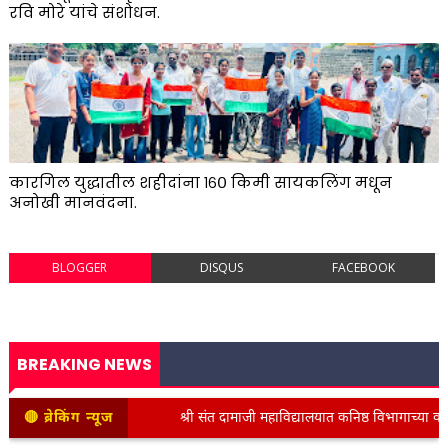
रवि मोरे यांचे संशोधन.
कारगिल युद्धातील शहीदांना १६० किमी सायकलिंग मधून
अनोखी मानवंदना.
BLOGGER
DISQUS
FACEBOOK
BREAKING NEWS
🔴 ब्रेकिंग न्यूज
श्री संत दामाजी महाविद्यालयात कनिष्ठ विभागाच्या वतीने स