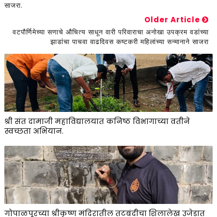
साजरा.
Older Article
वटपौर्णिमेच्या सणाचे औचित्य साधून वारी परिवाराचा अनोखा उपक्रम वडांच्या
झाडांचा पाचवा वाढदिवस कष्टकरी महिलांच्या सन्मानाने साजरा
श्री संत दामाजी महाविद्यालयात कनिष्ठ विभागाच्या वतीने
स्वच्छता अभियान.
गोपाळपूरच्या श्रीकृष्ण मंदिरातील तटबंदीचा शिलालेख उजेडात