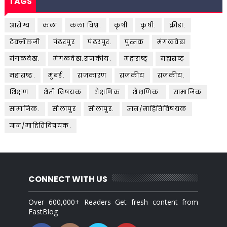
TAGS
आरोग्य
कला
कला विश्व.
कृषी
कृषी.
क्रीडा.
टेक्नॉलजी
पंढरपूर
पंढरपूर.
पुस्तक
मंगळवेढा
मंगळवेढा.
मंगळवेढा.राजकीय.
महाराष्ट्
महाराष्ट्र
महाराष्ट्र.
मुंबई.
राजकारण
राजकीय
राजकीय.
शिक्षण.
शेती विषयक
शैक्षणिक
शैक्षणिक.
सामाजिक
सामाजिक.
सोलापूर
सोलापूर.
ज्ञान/माहितिविषयक
ज्ञान/माहितिविषयक.
CONNECT WITH US
Over 600,000+ Readers Get fresh content from
FastBlog