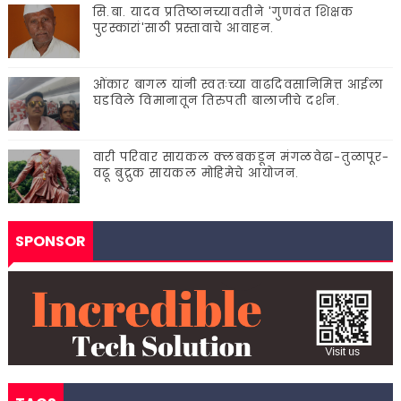
सि.बा. यादव प्रतिष्ठानच्यावतीने 'गुणवंत शिक्षक
पुरस्कारां'साठी प्रस्तावाचे आवाहन.
ओंकार बागल यांनी स्वतःच्या वाढदिवसानिमित्त आईला
घडविले विमानातून तिरुपती बालाजीचे दर्शन.
वारी परिवार सायकल क्लबकडून मंगळवेढा-तुळापूर-
वढू बुद्रुक सायकल मोहिमेचे आयोजन.
SPONSOR