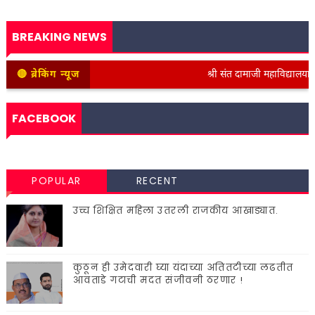
BREAKING NEWS
🔴 ब्रेकिंग न्यूज
श्री संत दामाजी महाविद्यालयात कनिष
FACEBOOK
POPULAR
RECENT
उच्च शिक्षित महिला उतरली राजकीय आखाड्यात.
कुठून ही उमेदवारी घ्या यंदाच्या अतितटीच्या लढतीत
आवताडे गटाची मदत संजीवनी ठरणार !