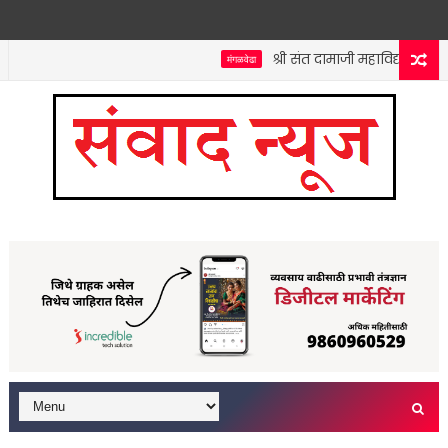
श्री संत दामाजी महाविद्यालयात कन
मंगळवेढा