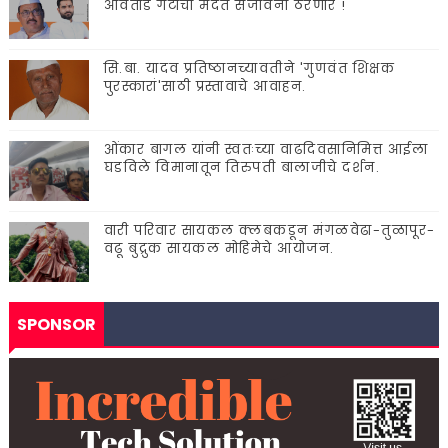
आवताडे गटाची मदत संजीवनी ठरणार !
सि.बा. यादव प्रतिष्ठानच्यावतीने 'गुणवंत शिक्षक
पुरस्कारां'साठी प्रस्तावाचे आवाहन.
ओंकार बागल यांनी स्वतःच्या वाढदिवसानिमित्त आईला
घडविले विमानातून तिरुपती बालाजीचे दर्शन.
वारी परिवार सायकल क्लबकडून मंगळवेढा-तुळापूर-
वढू बुद्रुक सायकल मोहिमेचे आयोजन.
SPONSOR