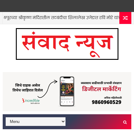
रच्या श्रीकृष्ण मंदिरातील तटबंदीचा शिलालेख उजेडात रवि मोरे यांचे संशोधन.