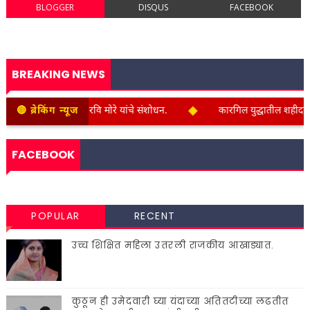
BLOGGER
DISQUS
FACEBOOK
BREAKING NEWS
◆
चा शिलालेख उजेडात रवि मोरे यांचे संशोधन.
🔴 ब्रेकिंग न्यूज
कारगिल युद्धातील शहीदांना १
FACEBOOK
POPULAR
RECENT
उच्च शिक्षित महिला उतरली राजकीय आखाड्यात.
कुठून ही उमेदवारी घ्या यंदाच्या अतितटीच्या लढतीत