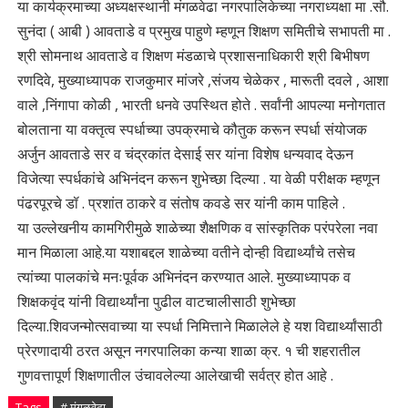
या कार्यक्रमाच्या अध्यक्षस्थानी मंगळवेढा नगरपालिकेच्या नगराध्यक्षा मा .सौ.
सुनंदा ( आबी ) आवताडे व प्रमुख पाहुणे म्हणून शिक्षण समितीचे सभापती मा .
श्री सोमनाथ आवताडे व शिक्षण मंडळाचे प्रशासनाधिकारी श्री बिभीषण
रणदिवे, मुख्याध्यापक राजकुमार मांजरे ,संजय चेळेकर , मारूती दवले , आशा
वाले ,निंगापा कोळी , भारती धनवे उपस्थित होते . सर्वांनी आपल्या मनोगतात
बोलताना या वक्तृत्व स्पर्धाच्या उपक्रमाचे कौतुक करून स्पर्धा संयोजक
अर्जुन आवताडे सर व चंद्रकांत देसाई सर यांना विशेष धन्यवाद देऊन
विजेत्या स्पर्धकांचे अभिनंदन करून शुभेच्छा दिल्या . या वेळी परीक्षक म्हणून
पंढरपूरचे डॉ . प्रशांत ठाकरे व संतोष कवडे सर यांनी काम पाहिले .
या उल्लेखनीय कामगिरीमुळे शाळेच्या शैक्षणिक व सांस्कृतिक परंपरेला नवा
मान मिळाला आहे.या यशाबद्दल शाळेच्या वतीने दोन्ही विद्यार्थ्यांचे तसेच
त्यांच्या पालकांचे मनःपूर्वक अभिनंदन करण्यात आले. मुख्याध्यापक व
शिक्षकवृंद यांनी विद्यार्थ्यांना पुढील वाटचालीसाठी शुभेच्छा
दिल्या.शिवजन्मोत्सवाच्या या स्पर्धा निमित्ताने मिळालेले हे यश विद्यार्थ्यांसाठी
प्रेरणादायी ठरत असून नगरपालिका कन्या शाळा क्र. १ ची शहरातील
गुणवत्तापूर्ण शिक्षणातील उंचावलेल्या आलेखाची सर्वत्र होत आहे .
Tags
# मंगळवेढा