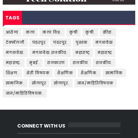
TAGS
आरोग्य
कला
कला विश्व.
कृषी
कृषी.
क्रीडा.
टेक्नॉलजी
पंढरपूर
पंढरपूर.
पुस्तक
मंगळवेढा
मंगळवेढा.
मंगळवेढा.राजकीय.
महाराष्ट्
महाराष्ट्र
महाराष्ट्र.
मुंबई.
राजकारण
राजकीय
राजकीय.
शिक्षण.
शेती विषयक
शैक्षणिक
शैक्षणिक.
सामाजिक
सामाजिक.
सोलापूर
सोलापूर.
ज्ञान/माहितिविषयक
ज्ञान/माहितिविषयक.
CONNECT WITH US