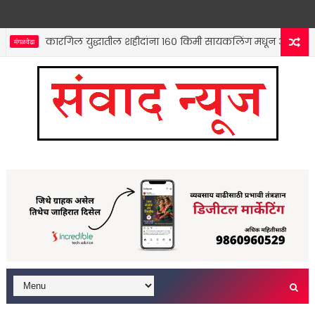
कारगिल युद्धातील शहीदांना १६० किमी सायकलिंग मधून अनोखी मानवं
ंगळवेढा