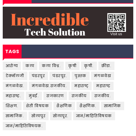
TAGS
आरोग्य
कला
कला विश्व.
कृषी
कृषी.
क्रीडा.
टेक्नॉलजी
पंढरपूर
पंढरपूर.
पुस्तक
मंगळवेढा
मंगळवेढा.
मंगळवेढा.राजकीय.
महाराष्ट्
महाराष्ट्र
महाराष्ट्र.
मुंबई.
राजकारण
राजकीय
राजकीय.
शिक्षण.
शेती विषयक
शैक्षणिक
शैक्षणिक.
सामाजिक
सामाजिक.
सोलापूर
सोलापूर.
ज्ञान/माहितिविषयक
ज्ञान/माहितिविषयक.