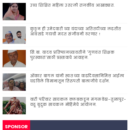
उच्च शिक्षित महिला उतरली राजकीय आखाड्यात.
कुठून ही उमेदवारी घ्या यंदाच्या अतितटीच्या लढतीत
आवताडे गटाची मदत संजीवनी ठरणार !
सि.बा. यादव प्रतिष्ठानच्यावतीने 'गुणवंत शिक्षक
पुरस्कारां'साठी प्रस्तावाचे आवाहन.
ओंकार बागल यांनी स्वतःच्या वाढदिवसानिमित्त आईला
घडविले विमानातून तिरुपती बालाजीचे दर्शन.
वारी परिवार सायकल क्लबकडून मंगळवेढा-तुळापूर-
वढू बुद्रुक सायकल मोहिमेचे आयोजन.
SPONSOR