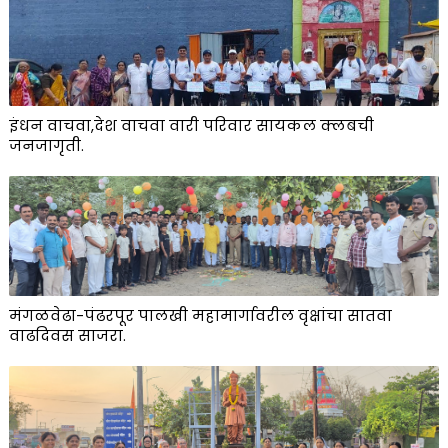
इंधन वाचवा,देश वाचवा वारी परिवार सायकल क्लबची
जनजागृती.
मंगळवेढा-पंढरपूर पालखी महामार्गावरील वृक्षांचा सातवा
वाढदिवस साजरा.