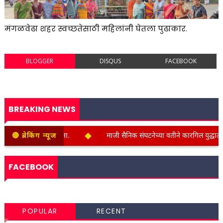
मंगळवेढा शहर स्वच्छतेसाठी महिलांनी घेतला पुढाकार.
BLOGGER
DISQUS
FACEBOOK
BREAKING NEWS
◆
धून अनोखी मानवंदना.
🔴 ब्रेकिंग न्यूज
माजी सैनिक संघटनेच्या वतीने कारगिल युद्धातील सैनिक
FACEBOOK
POPULAR
RECENT