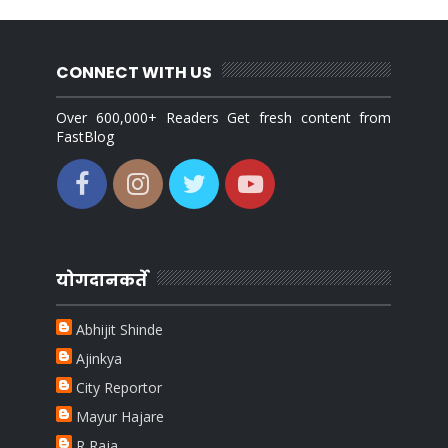
CONNECT WITH US
Over 600,000+ Readers Get fresh content from
FastBlog
योगदानकर्ते
Abhijit Shinde
Ajinkya
City Reportor
Mayur Hajare
R Raja