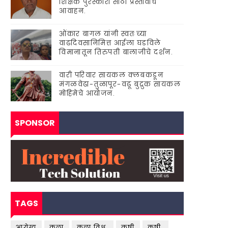
शिक्षक पुरस्कारां'साठी प्रस्तावाचे
आवाहन.
ओंकार बागल यांनी स्वतःच्या
वाढदिवसानिमित्त आईला घडविले
विमानातून तिरुपती बालाजीचे दर्शन.
वारी परिवार सायकल क्लबकडून
मंगळवेढा-तुळापूर-वढू बुद्रुक सायकल
मोहिमेचे आयोजन.
SPONSOR
TAGS
आरोग्य
कला
कला विश्व.
कृषी
कृषी.