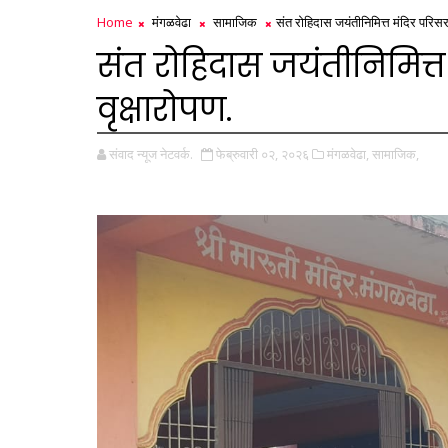
Home
मंगळवेढा
सामाजिक
संत रोहिदास जयंतीनिमित्त मंदिर परिसराच
संत रोहिदास जयंतीनिमित्त
वृक्षारोपण.
संवाद न्यूज नेटवर्क.
फेब्रुवारी ०२, २०२६
मंगळवेढा,
सामाजिक,