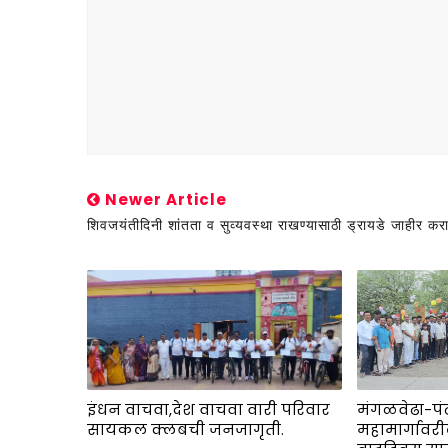
Newer Article
शिवजयंतीदिनी शांतता व सुव्यवस्था राखण्यासाठी ड्रायडे जाहीर करा
इंधन वाचवा,देश वाचवा वारी परिवार
मंगळवेढा-पं
सायकल क्लबची जनजागृती.
महामार्गावरील