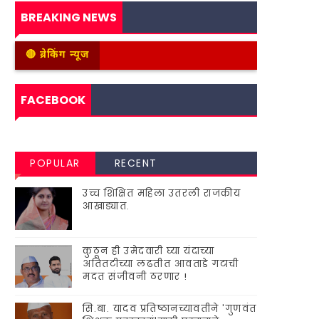
BREAKING NEWS
🔴 ब्रेकिंग न्यूज
FACEBOOK
POPULAR
RECENT
उच्च शिक्षित महिला उतरली राजकीय
आखाड्यात.
कुठून ही उमेदवारी घ्या यंदाच्या
अतितटीच्या लढतीत आवताडे गटाची
मदत संजीवनी ठरणार !
सि.बा. यादव प्रतिष्ठानच्यावतीने 'गुणवंत