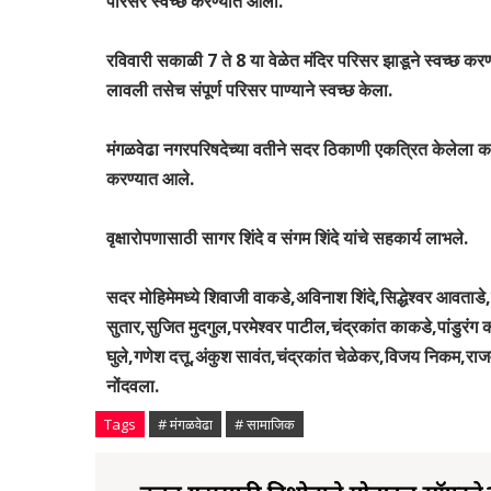
परिसर स्वच्छ करण्यात आला.
रविवारी सकाळी 7 ते 8 या वेळेत मंदिर परिसर झाडूने स्वच्छ क
लावली तसेच संपूर्ण परिसर पाण्याने स्वच्छ केला.
मंगळवेढा नगरपरिषदेच्या वतीने सदर ठिकाणी एकत्रित केलेला क
करण्यात आले.
वृक्षारोपणासाठी सागर शिंदे व संगम शिंदे यांचे सहकार्य लाभले.
सदर मोहिमेमध्ये शिवाजी वाकडे,अविनाश शिंदे,सिद्धेश्वर आवताडे
सुतार,सुजित मुदगुल,परमेश्वर पाटील,चंद्रकांत काकडे,पांडुरं
घुले,गणेश दत्तू,अंकुश सावंत,चंद्रकांत चेळेकर,विजय निकम,राजवर्धन
नोंदवला.
Tags
# मंगळवेढा
# सामाजिक