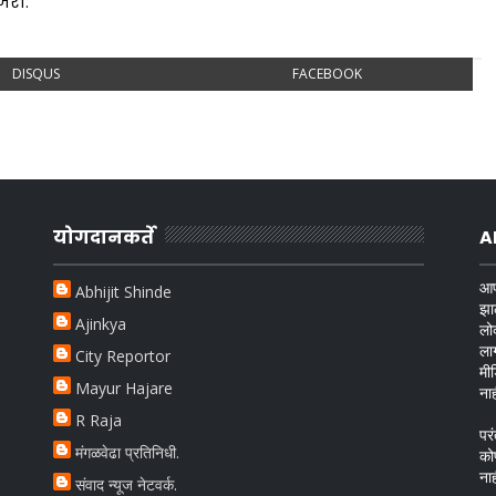
जरा.
DISQUS
FACEBOOK
योगदानकर्ते
A
आप
Abhijit Shinde
झा
Ajinkya
लो
ला
City Reportor
मी
Mayur Hajare
ना
R Raja
परं
मंगळवेढा प्रतिनिधी.
को
ना
संवाद न्यूज नेटवर्क.