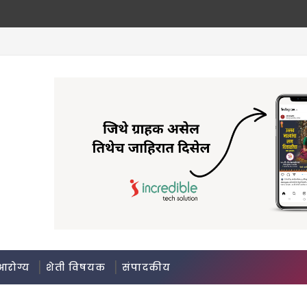
आरोग्य
शेती विषयक
संपादकीय