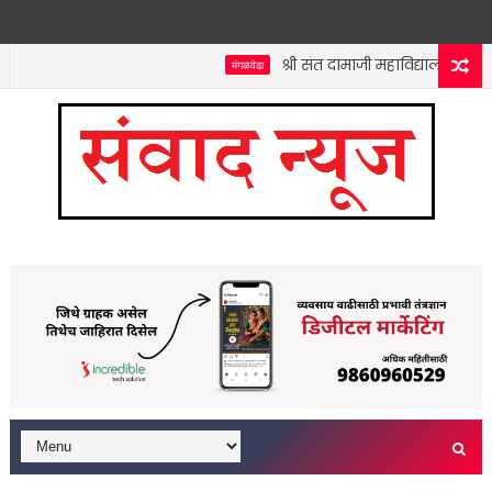
श्री संत दामाजी महाविद्यालयात कनिष
मंगळवेढा