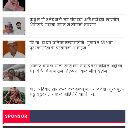
कुठून ही उमेदवारी घ्या यंदाच्या अतितटीच्या लढतीत
आवताडे गटाची मदत संजीवनी ठरणार !
सि.बा. यादव प्रतिष्ठानच्यावतीने 'गुणवंत शिक्षक
पुरस्कारां'साठी प्रस्तावाचे आवाहन.
ओंकार बागल यांनी स्वतःच्या वाढदिवसानिमित्त आईला
घडविले विमानातून तिरुपती बालाजीचे दर्शन.
वारी परिवार सायकल क्लबकडून मंगळवेढा-तुळापूर-
वढू बुद्रुक सायकल मोहिमेचे आयोजन.
SPONSOR