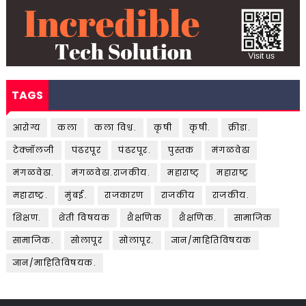
TAGS
आरोग्य
कला
कला विश्व.
कृषी
कृषी.
क्रीडा.
टेक्नॉलजी
पंढरपूर
पंढरपूर.
पुस्तक
मंगळवेढा
मंगळवेढा.
मंगळवेढा.राजकीय.
महाराष्ट्
महाराष्ट्र
महाराष्ट्र.
मुंबई.
राजकारण
राजकीय
राजकीय.
शिक्षण.
शेती विषयक
शैक्षणिक
शैक्षणिक.
सामाजिक
सामाजिक.
सोलापूर
सोलापूर.
ज्ञान/माहितिविषयक
ज्ञान/माहितिविषयक.