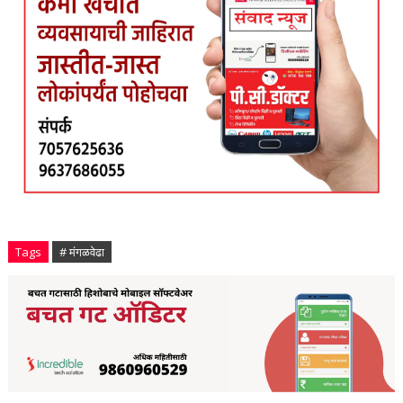
Tags
# मंगळवेढा