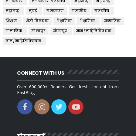
मंगळवेढा.
मंगळवेढा.राजकीय.
महाराष्ट्
महाराष्ट्र
महाराष्ट्र.
मुंबई.
राजकारण
राजकीय
राजकीय.
शिक्षण.
शेती विषयक
शैक्षणिक
शैक्षणिक.
सामाजिक
सामाजिक.
सोलापूर
सोलापूर.
ज्ञान/माहितिविषयक
ज्ञान/माहितिविषयक.
CONNECT WITH US
Over 600,000+ Readers Get fresh content from
FastBlog