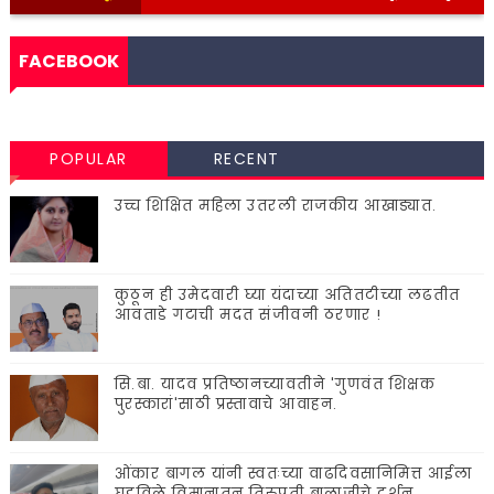
FACEBOOK
POPULAR
RECENT
उच्च शिक्षित महिला उतरली राजकीय आखाड्यात.
कुठून ही उमेदवारी घ्या यंदाच्या अतितटीच्या लढतीत
आवताडे गटाची मदत संजीवनी ठरणार !
सि.बा. यादव प्रतिष्ठानच्यावतीने 'गुणवंत शिक्षक
पुरस्कारां'साठी प्रस्तावाचे आवाहन.
ओंकार बागल यांनी स्वतःच्या वाढदिवसानिमित्त आईला
घडविले विमानातून तिरुपती बालाजीचे दर्शन.