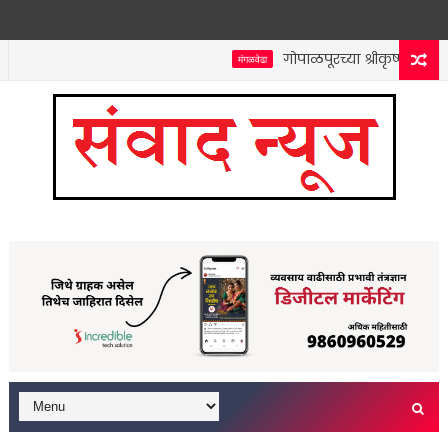
गोपाळपूरच्या श्रीकृष्ण मंदिराती
मंगळवेढा