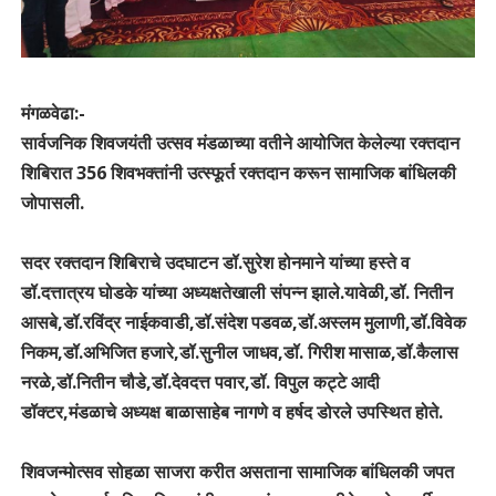
मंगळवेढा:-
सार्वजनिक शिवजयंती उत्सव मंडळाच्या वतीने आयोजित केलेल्या रक्तदान
शिबिरात 356 शिवभक्तांनी उत्स्फूर्त रक्तदान करून सामाजिक बांधिलकी
जोपासली.
सदर रक्तदान शिबिराचे उदघाटन डॉ.सुरेश होनमाने यांच्या हस्ते व
डॉ.दत्तात्रय घोडके यांच्या अध्यक्षतेखाली संपन्न झाले.यावेळी,डॉ. नितीन
आसबे,डॉ.रविंद्र नाईकवाडी,डॉ.संदेश पडवळ,डॉ.अस्लम मुलाणी,डॉ.विवेक
निकम,डॉ.अभिजित हजारे,डॉ.सुनील जाधव,डॉ. गिरीश मासाळ,डॉ.कैलास
नरळे,डॉ.नितीन चौडे,डॉ.देवदत्त पवार,डॉ. विपुल कट्टे आदी
डॉक्टर,मंडळाचे अध्यक्ष बाळासाहेब नागणे व हर्षद डोरले उपस्थित होते.
शिवजन्मोत्सव सोहळा साजरा करीत असताना सामाजिक बांधिलकी जपत