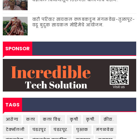
वारी परिवार सायकल क्लबकडून मंगळवेढा-तुळापूर-
वढू बुद्रुक सायकल मोहिमेचे आयोजन.
SPONSOR
TAGS
आरोग्य
कला
कला विश्व.
कृषी
कृषी.
क्रीडा.
टेक्नॉलजी
पंढरपूर
पंढरपूर.
पुस्तक
मंगळवेढा