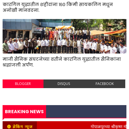
कारगिल युद्धातील शहीदांना १६० किमी सायकलिंग मधून
अनोखी मानवंदना.
माजी सैनिक संघटनेच्या वतीने कारगिल युद्धातील सैनिकांना
श्रद्धांजली अर्पण.
BLOGGER
DISQUS
FACEBOOK
BREAKING NEWS
🔴 ब्रेकिंग न्यूज
गोपाळपूरच्या श्रीकृष्ण मंदिरात