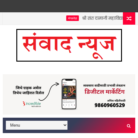
श्री संत दामाजी महाविद्यालयात कनिष
मंगळवेढा