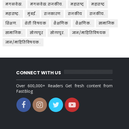
मंगळवेढा.
मंगळवेढा.राजकीय.
महाराष्ट्
महाराष्ट्र
महाराष्ट्र.
मुंबई.
राजकारण
राजकीय
राजकीय.
शिक्षण.
शेती विषयक
शैक्षणिक
शैक्षणिक.
सामाजिक
सामाजिक.
सोलापूर
सोलापूर.
ज्ञान/माहितिविषयक
ज्ञान/माहितिविषयक.
CONNECT WITH US
Over 600,000+ Readers Get fresh content from
FastBlog