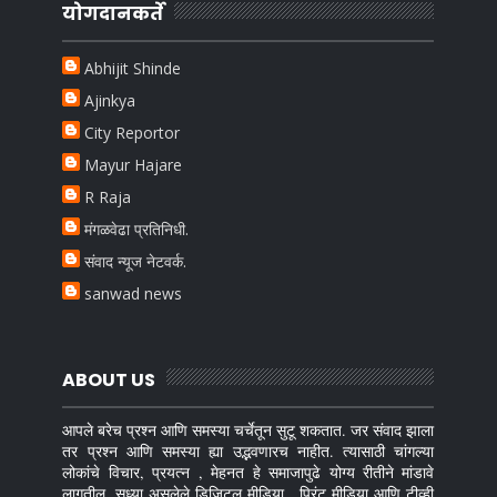
योगदानकर्ते
Abhijit Shinde
Ajinkya
City Reportor
Mayur Hajare
R Raja
मंगळवेढा प्रतिनिधी.
संवाद न्यूज नेटवर्क.
sanwad news
ABOUT US
आपले बरेच प्रश्न आणि समस्या चर्चेतून सुटू शकतात. जर संवाद झाला
तर प्रश्न आणि समस्या ह्या उद्भवणारच नाहीत. त्यासाठी चांगल्या
लोकांचे विचार, प्रयत्न , मेहनत हे समाजापुढे योग्य रीतीने मांडावे
लागतील. सध्या असलेले डिजिटल मीडिया , प्रिंट मीडिया आणि टीव्ही