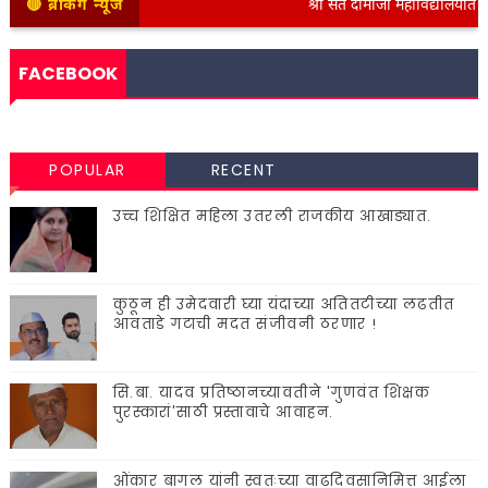
🔴 ब्रेकिंग न्यूज
श्री संत दामाजी महाविद्यालयात कनिष्ठ 
FACEBOOK
POPULAR
RECENT
उच्च शिक्षित महिला उतरली राजकीय आखाड्यात.
कुठून ही उमेदवारी घ्या यंदाच्या अतितटीच्या लढतीत
आवताडे गटाची मदत संजीवनी ठरणार !
सि.बा. यादव प्रतिष्ठानच्यावतीने 'गुणवंत शिक्षक
पुरस्कारां'साठी प्रस्तावाचे आवाहन.
ओंकार बागल यांनी स्वतःच्या वाढदिवसानिमित्त आईला