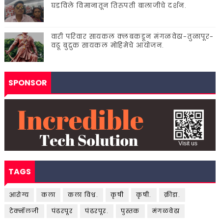
घडविले विमानातून तिरुपती बालाजीचे दर्शन.
वारी परिवार सायकल क्लबकडून मंगळवेढा-तुळापूर-
वढू बुद्रुक सायकल मोहिमेचे आयोजन.
SPONSOR
TAGS
आरोग्य
कला
कला विश्व.
कृषी
कृषी.
क्रीडा.
टेक्नॉलजी
पंढरपूर
पंढरपूर.
पुस्तक
मंगळवेढा