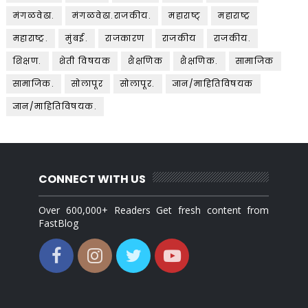
मंगळवेढा.
मंगळवेढा.राजकीय.
महाराष्ट्
महाराष्ट्र
महाराष्ट्र.
मुंबई.
राजकारण
राजकीय
राजकीय.
शिक्षण.
शेती विषयक
शैक्षणिक
शैक्षणिक.
सामाजिक
सामाजिक.
सोलापूर
सोलापूर.
ज्ञान/माहितिविषयक
ज्ञान/माहितिविषयक.
CONNECT WITH US
Over 600,000+ Readers Get fresh content from
FastBlog