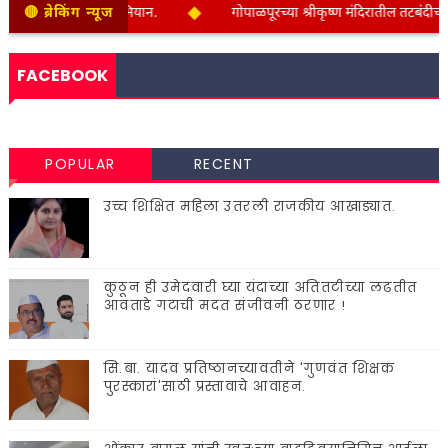
◆
 वतीने स्वच्छता अभियान.
🔴 ब्रेकिंग न्यूज
गोपाळपूरच्या श्रीकृष्ण मंदिरातील तटबंदीचा शिला
FACEBOOK
POPULAR
RECENT
उच्च शिक्षित महिला उतरली राजकीय आखाड्यात.
कुठून ही उमेदवारी घ्या यंदाच्या अतितटीच्या लढतीत
आवताडे गटाची मदत संजीवनी ठरणार !
सि.बा. यादव प्रतिष्ठानच्यावतीने 'गुणवंत शिक्षक
पुरस्कारां'साठी प्रस्तावाचे आवाहन.