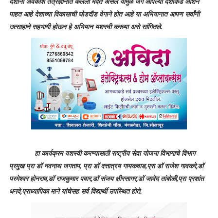
देशांना अवकाश तंत्रज्ञानात केलेली मदत असेल यामुळे जग आपल्या देशाकडे आशेने
पाहत आहे देशाच्या विकासाची घोडदौड वेगाने होत आहे या अभियानात आपण सर्वांनी
उत्साहाने सहभागी होऊन हे अभियान यशस्वी करूया असे सांगितले.
हा कार्यक्रम यशस्वी करण्यासाठी राष्ट्रीय सेवा योजना विभागाचे विभाग
प्रमुख प्रा डॉ नवनाथ जगताप, प्रा डॉ दत्तात्रय गायकवाड,प्रा डॉ राजेश गावकरे,डॉ
परमेश्वर होनराव,डॉ राजकुमार पवार,डॉ संजय क्षीरसागर,डॉ जावेद तांबोळी,प्रा प्रशांत
धनवे,प्राध्यापिका माने यांचेसह सर्व विद्यार्थी उपस्थित होते.