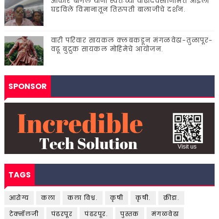
ओंकार बागल यांनी स्वतःच्या वाढदिवसानिमित्त आईला
घडविले विमानातून तिरुपती बालाजीचे दर्शन.
वारी परिवार सायकल क्लबकडून मंगळवेढा-तुळापूर-
वढू बुद्रुक सायकल मोहिमेचे आयोजन.
SPONSOR
TAGS
आरोग्य
कला
कला विश्व.
कृषी
कृषी.
क्रीडा.
टेक्नॉलजी
पंढरपूर
पंढरपूर.
पुस्तक
मंगळवेढा