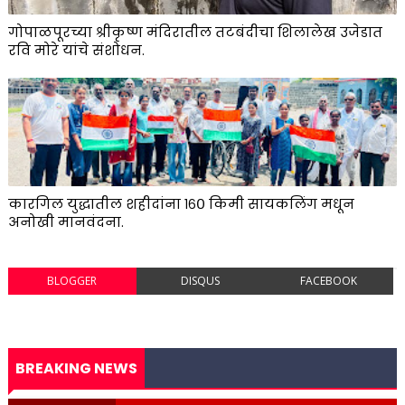
गोपाळपूरच्या श्रीकृष्ण मंदिरातील तटबंदीचा शिलालेख उजेडात
रवि मोरे यांचे संशोधन.
कारगिल युद्धातील शहीदांना १६० किमी सायकलिंग मधून
अनोखी मानवंदना.
BLOGGER
DISQUS
FACEBOOK
BREAKING NEWS