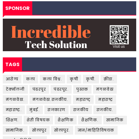
SPONSOR
TAGS
आरोग्य
कला
कला विश्व.
कृषी
कृषी.
क्रीडा.
टेक्नॉलजी
पंढरपूर
पंढरपूर.
पुस्तक
मंगळवेढा
मंगळवेढा.
मंगळवेढा.राजकीय.
महाराष्ट्
महाराष्ट्र
महाराष्ट्र.
मुंबई.
राजकारण
राजकीय
राजकीय.
शिक्षण.
शेती विषयक
शैक्षणिक
शैक्षणिक.
सामाजिक
सामाजिक.
सोलापूर
सोलापूर.
ज्ञान/माहितिविषयक