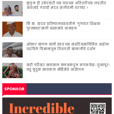
कुठून ही उमेदवारी घ्या यंदाच्या अतितटीच्या लढतीत
आवताडे गटाची मदत संजीवनी ठरणार !
सि.बा. यादव प्रतिष्ठानच्यावतीने 'गुणवंत शिक्षक
पुरस्कारां'साठी प्रस्तावाचे आवाहन.
ओंकार बागल यांनी स्वतःच्या वाढदिवसानिमित्त आईला
घडविले विमानातून तिरुपती बालाजीचे दर्शन.
वारी परिवार सायकल क्लबकडून मंगळवेढा-तुळापूर-
वढू बुद्रुक सायकल मोहिमेचे आयोजन.
SPONSOR