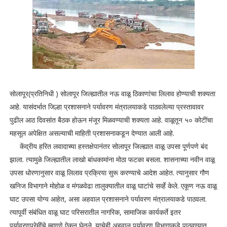
सोलापूर(प्रतिनिधी ) सोलापूर जिल्ह्यातील नऊ वाळू ठिकाणांचा लिलाव होण्याची शक्यता
आहे. यासंदर्भात जिल्हा प्रशासनाने पर्यावरण मंत्रालयाकडे पाठवलेल्या प्रस्तावावर
पुढील आठ दिवसांत बैठक होऊन मंजूर मिळवण्याची शक्यता आहे. वाळूतून ५० कोटींचा
महसूल अपेक्षित असल्याची माहिती प्रशासनाकडून देण्यात आली आहे.
केंद्रीय हरित लवादाच्या हस्तक्षेपानंतर सोलापूर जिल्ह्यात वाळू उपसा पूर्णपणे बंद
झाला. त्यामुळे जिल्ह्यातील लाखो बांधकामांना मोठा फटका बसला. शासनाच्या नवीन वाळू
उपसा धोरणानुसार वाळू लिलाव प्रक्रिया सुरू करण्याचे आदेश आहेत. त्यानुसार गौण
खनिज विभागाने मोहोळ व मंगळवेढा तालुक्यातील वाळू घाटांचे सर्व्हे केले. एकूण नऊ वाळू
घाट उपसा योग्य आहेत, असा अहवाल प्रशासनाने पर्यावरण मंत्रालयाकडे पाठवला.
त्यापूर्वी संबंधित वाळू घाट परिसरातील नागरिक, सामाजिक कार्यकर्ते इतर
पर्यावरणप्रेमींचे म्हणणे ऐकून घेतले. याचेही अहवाल पर्यावरण विभागाकडे पाठवण्यात