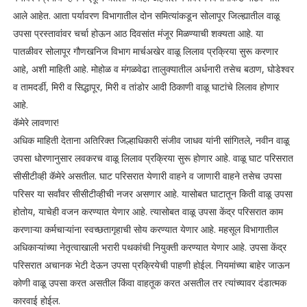
आले आहेत. आता पर्यावरण विभागातील दोन समित्यांकडून सोलापूर जिल्ह्यातील वाळू
उपसा प्रस्तावांवर चर्चा होऊन आठ दिवसांत मंजूर मिळण्याची शक्यता आहे. या
पातळीवर सोलापूर गौणखनिज विभाग मार्चअखेर वाळू लिलाव प्रक्रिया सुरू करणार
आहे, अशी माहिती आहे. मोहोळ व मंगळवेढा तालुक्यातील अर्धनारी तसेच बठाण, घोडेश्वर
व तामदर्डी, मिरी व सिद्धापूर, मिरी व तांडोर आदी ठिकाणी वाळू घाटांचे लिलाव होणार
आहे.
कॅमेरे लावणार!
अधिक माहिती देताना अतिरिक्त जिल्हाधिकारी संजीव जाधव यांनी सांगितले, नवीन वाळू
उपसा धोरणानुसार लवकरच वाळू लिलाव प्रक्रिया सुरू होणार आहे. वाळू घाट परिसरात
सीसीटीव्ही कॅमेरे असतील. घाट परिसरात येणारी वाहने व जाणारी वाहने तसेच उपसा
परिसर या सर्वांवर सीसीटीव्हीची नजर असणार आहे. यासोबत घाटातून किती वाळू उपसा
होतोय, याचेही वजन करण्यात येणार आहे. त्यासोबत वाळू उपसा केंद्र परिसरात काम
करणाऱ्या कर्मचाऱ्यांना स्वच्छतागृहाची सोय करण्यात येणार आहे. महसूल विभागातील
अधिकाऱ्यांच्या नेतृत्वाखाली भरारी पथकांची नियुक्ती करण्यात येणार आहे. उपसा केंद्र
परिसरात अचानक भेटी देऊन उपसा प्रक्रियेची पाहणी होईल. नियमांच्या बाहेर जाऊन
कोणी वाळू उपसा करत असतील किंवा वाहतूक करत असतील तर त्यांच्यावर दंडात्मक
कारवाई होईल.