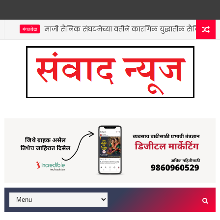
माजी सैनिक संघटनेच्या वतीने कारगिल युद्धातील सैनिकांना श्रद्धा
मंगळवेढा