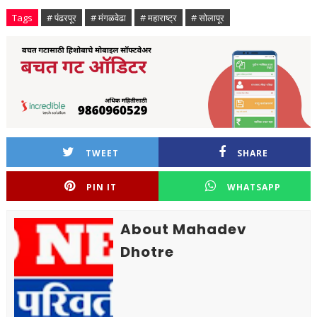
Tags
# पंढरपूर
# मंगळवेढा
# महाराष्ट्र
# सोलापूर
TWEET
SHARE
PIN IT
WHATSAPP
About Mahadev
Dhotre