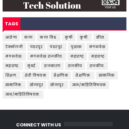
TAGS
आरोग्य
कला
कला विश्व.
कृषी
कृषी.
क्रीडा.
टेक्नॉलजी
पंढरपूर
पंढरपूर.
पुस्तक
मंगळवेढा
मंगळवेढा.
मंगळवेढा.राजकीय.
महाराष्ट्
महाराष्ट्र
महाराष्ट्र.
मुंबई.
राजकारण
राजकीय
राजकीय.
शिक्षण.
शेती विषयक
शैक्षणिक
शैक्षणिक.
सामाजिक
सामाजिक.
सोलापूर
सोलापूर.
ज्ञान/माहितिविषयक
ज्ञान/माहितिविषयक.
CONNECT WITH US