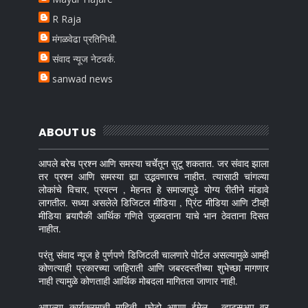
R Raja
मंगळवेढा प्रतिनिधी.
संवाद न्यूज नेटवर्क.
sanwad news
ABOUT US
आपले बरेच प्रश्न आणि समस्या चर्चेतून सुटू शकतात. जर संवाद झाला
तर प्रश्न आणि समस्या ह्या उद्भवणारच नाहीत. त्यासाठी चांगल्या
लोकांचे विचार, प्रयत्न , मेहनत हे समाजापुढे योग्य रीतीने मांडावे
लागतील. सध्या असलेले डिजिटल मीडिया , प्रिंट मीडिया आणि टीव्ही
मीडिया बर्‍यापैकी आर्थिक गणिते जुळवताना याचे भान ठेवताना दिसत
नाहीत.
परंतु संवाद न्यूज हे पुर्णपणे डिजिटली चालणारे पोर्टल असल्यामुळे आम्ही
कोणत्याही प्रकारच्या जाहिराती आणि जबरदस्तीच्या शुभेच्छा मागणार
नाही त्यामुळे कोणताही आर्थिक मोबदला मागितला जाणार नाही.
आपल्या कार्यक्रमाची माहिती ,फोटो आपण ईमेल , व्हाट्सअप् वर