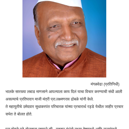
मंगळवेढा (प्रतिनिधी)
भालके सारख्या लबाड माणसाने आपल्याला काय दिलं याचा विचार करण्याची संधी आली
असल्याचे प्रतिपादन माजी मंत्री प्रा.लक्ष्मणराव ढोबळे यांनी केले.
ते महायुतीचे उमेदवार सुधाकरपंत परिचारक यांच्या प्रचारार्थ रड्डे येथील जाहीर प्रचार
सभेत ते बोलत होते.
प्रा.ढोबळे पुढे बोलताना म्हणाले की, मतदार बंधूंनो सध्या देशामध्ये आणि राज्यांमध्ये