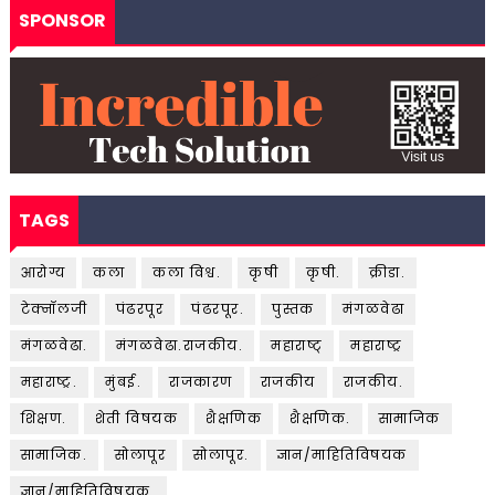
SPONSOR
TAGS
आरोग्य
कला
कला विश्व.
कृषी
कृषी.
क्रीडा.
टेक्नॉलजी
पंढरपूर
पंढरपूर.
पुस्तक
मंगळवेढा
मंगळवेढा.
मंगळवेढा.राजकीय.
महाराष्ट्
महाराष्ट्र
महाराष्ट्र.
मुंबई.
राजकारण
राजकीय
राजकीय.
शिक्षण.
शेती विषयक
शैक्षणिक
शैक्षणिक.
सामाजिक
सामाजिक.
सोलापूर
सोलापूर.
ज्ञान/माहितिविषयक
ज्ञान/माहितिविषयक.