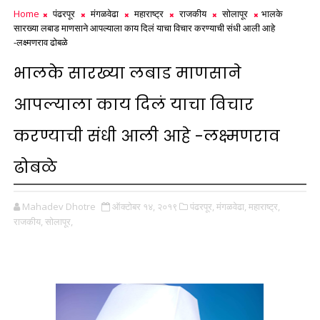
Home
पंढरपूर
मंगळवेढा
महाराष्ट्र
राजकीय
सोलापूर
भालके
सारख्या लबाड माणसाने आपल्याला काय दिलं याचा विचार करण्याची संधी आली आहे
-लक्ष्मणराव ढोबळे
भालके सारख्या लबाड माणसाने
आपल्याला काय दिलं याचा विचार
करण्याची संधी आली आहे -लक्ष्मणराव
ढोबळे
Mahadev Dhotre
ऑक्टोबर १४, २०१९
पंढरपूर,
मंगळवेढा,
महाराष्ट्र,
राजकीय,
सोलापूर,