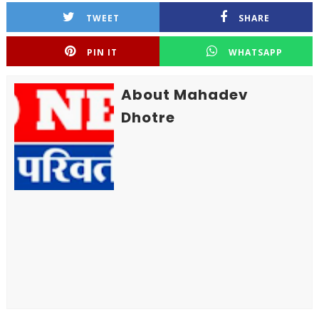
TWEET
SHARE
PIN IT
WHATSAPP
About Mahadev
Dhotre