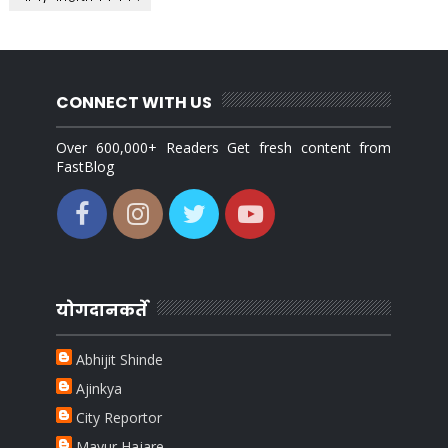
CONNECT WITH US
Over 600,000+ Readers Get fresh content from
FastBlog
योगदानकर्ते
Abhijit Shinde
Ajinkya
City Reportor
Mayur Hajare