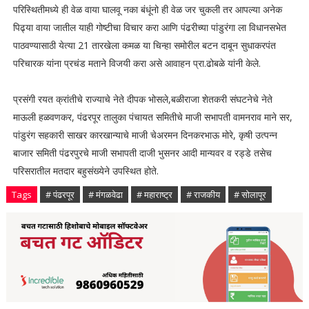
परिस्थितीमध्ये ही वेळ वाया घालवू नका बंधूंनो ही वेळ जर चुकली तर आपल्या अनेक
पिढ्या वाया जातील याही गोष्टीचा विचार करा आणि पंढरीच्या पांडुरंगा ला विधानसभेत
पाठवण्यासाठी येत्या 21 तारखेला कमळ या चिन्हा समोरील बटन दाबून सुधाकरपंत
परिचारक यांना प्रचंड मताने विजयी करा असे आवाहन प्रा.ढोबळे यांनी केले.
प्रसंगी रयत क्रांतीचे राज्याचे नेते दीपक भोसले,बळीराजा शेतकरी संघटनेचे नेते
माऊली हळवणकर, पंढरपूर तालुका पंचायत समितीचे माजी सभापती वामनराव माने सर,
पांडुरंग सहकारी साखर कारखान्याचे माजी चेअरमन दिनकरभाऊ मोरे, कृषी उत्पन्न
बाजार समिती पंढरपुरचे माजी सभापती दाजी भुसनर आदी मान्यवर व रड्डे तसेच
परिसरातील मतदार बहुसंख्येने उपस्थित होते.
Tags
# पंढरपूर
# मंगळवेढा
# महाराष्ट्र
# राजकीय
# सोलापूर