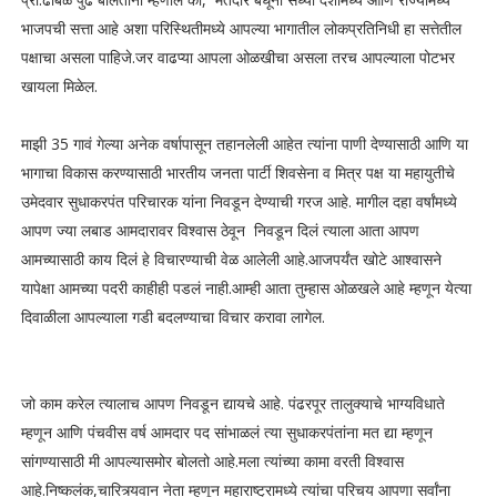
भाजपची सत्ता आहे अशा परिस्थितीमध्ये आपल्या भागातील लोकप्रतिनिधी हा सत्तेतील
पक्षाचा असला पाहिजे.जर वाढप्या आपला ओळखीचा असला तरच आपल्याला पोटभर
खायला मिळेल.
माझी 35 गावं गेल्या अनेक वर्षापासून तहानलेली आहेत त्यांना पाणी देण्यासाठी आणि या
भागाचा विकास करण्यासाठी भारतीय जनता पार्टी शिवसेना व मित्र पक्ष या महायुतीचे
उमेदवार सुधाकरपंत परिचारक यांना निवडून देण्याची गरज आहे. मागील दहा वर्षांमध्ये
आपण ज्या लबाड आमदारावर विश्वास ठेवून निवडून दिलं त्याला आता आपण
आमच्यासाठी काय दिलं हे विचारण्याची वेळ आलेली आहे.आजपर्यंत खोटे आश्वासने
यापेक्षा आमच्या पदरी काहीही पडलं नाही.आम्ही आता तुम्हास ओळखले आहे म्हणून येत्या
दिवाळीला आपल्याला गडी बदलण्याचा विचार करावा लागेल.
जो काम करेल त्यालाच आपण निवडून द्यायचे आहे. पंढरपूर तालुक्याचे भाग्यविधाते
म्हणून आणि पंचवीस वर्ष आमदार पद सांभाळलं त्या सुधाकरपंतांना मत द्या म्हणून
सांगण्यासाठी मी आपल्यासमोर बोलतो आहे.मला त्यांच्या कामा वरती विश्वास
आहे.निष्कलंक,चारित्र्यवान नेता म्हणून महाराष्ट्रामध्ये त्यांचा परिचय आपणा सर्वांना