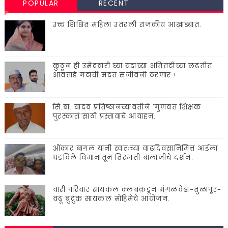
POPULAR
RECENT
उच्च शिक्षित महिला उतरली राजकीय आखाड्यात.
कुठून ही उमेदवारी घ्या यंदाच्या अतितटीच्या लढतीत
आवताडे गटाची मदत संजीवनी ठरणार !
सि.बा. यादव प्रतिष्ठानच्यावतीने 'गुणवंत शिक्षक
पुरस्कारां'साठी प्रस्तावाचे आवाहन.
ओंकार बागल यांनी स्वतःच्या वाढदिवसानिमित्त आईला
घडविले विमानातून तिरुपती बालाजीचे दर्शन.
वारी परिवार सायकल क्लबकडून मंगळवेढा-तुळापूर-
वढू बुद्रुक सायकल मोहिमेचे आयोजन.