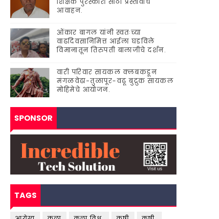
शिक्षक पुरस्कारां'साठी प्रस्तावाचे
आवाहन.
ओंकार बागल यांनी स्वतःच्या
वाढदिवसानिमित्त आईला घडविले
विमानातून तिरुपती बालाजीचे दर्शन.
वारी परिवार सायकल क्लबकडून
मंगळवेढा-तुळापूर-वढू बुद्रुक सायकल
मोहिमेचे आयोजन.
SPONSOR
TAGS
आरोग्य
कला
कला विश्व.
कृषी
कृषी.