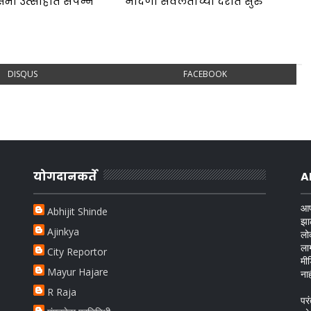
भा उत्साहात संपन्न
नोंदणी सवलतीच्या दरात सुरु
DISQUS
FACEBOOK
योगदानकर्ते
A
आप
Abhijit Shinde
झा
Ajinkya
लो
ला
City Reportor
मी
Mayur Hajare
ना
R Raja
परं