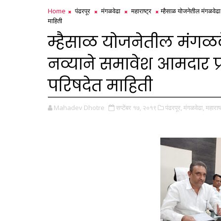
Home
पंढरपूर
मंगळवेढा
महाराष्ट्र
म्हैसाळ योजनेतील मंगळवेढा
माहिती
म्हैसाळ योजनेतील मंगळवे
नव्याने समावेश आमदार प्
परिषदेत माहिती
Mahadev Dhotre
सप्टेंबर १७, २०१९
पंढरपूर,
मंगळवेढा,
महाराष्