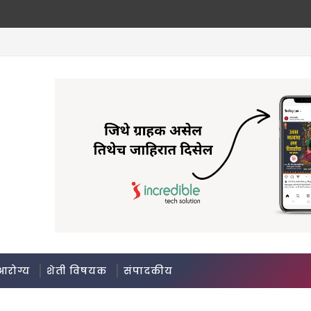
आरोग्य
शेती विषयक
संपादकीय