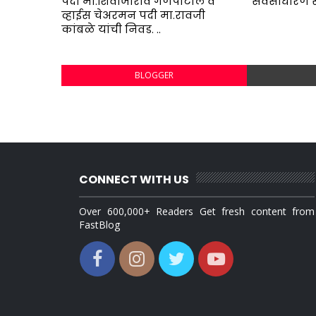
पदी मा.शिवाजीराव गणपाटील व
सर्वसाधारण स
व्हाईस चेअरमन पदी मा.रावजी
कांबळे यांची निवड. ..
BLOGGER
CONNECT WITH US
Over 600,000+ Readers Get fresh content from
FastBlog