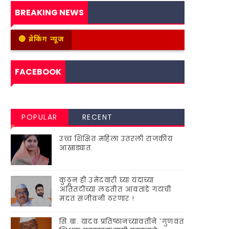
BREAKING NEWS
🔴 ब्रेकिंग न्यूज
FACEBOOK
POPULAR
RECENT
उच्च शिक्षित महिला उतरली राजकीय
आखाड्यात.
कुठून ही उमेदवारी घ्या यंदाच्या
अतितटीच्या लढतीत आवताडे गटाची
मदत संजीवनी ठरणार !
सि.बा. यादव प्रतिष्ठानच्यावतीने 'गुणवंत