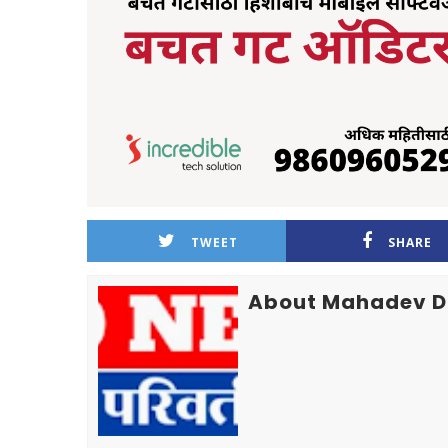
TWEET
SHARE
About Mahadev D