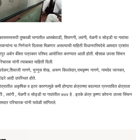
कायमस्वरूपी दुष्काळी भागातील आसबेवाडी, शिवणगी, लवंगी, येळगी व सोड्डी या गावांचा
कऱ्यांना या निर्णयाने दिलासा मिळणार असल्याची माहिती विधानपरिषदेचे आमदार प्रशांत
ंढरपुर अर्बन बँकेत पत्रकार परिषद आयोजित करण्यात आली होती. म्हैसाळ उपसा सिंचन
िचारक यांनी त्याबाबत माहिती दिली.
ाडदेकर,शिवाजी नागणे, युन्नुस शेख, अरूण किल्लेदार,रामकृष्ण नागणे, नामदेव जानकर,
ांढरे आदी उपस्थित होते.
्रातील अकृषिक व इतर कारणामुळे कमी होणार्‍या क्षेत्राच्या बदल्यात प्रस्तावित क्षेत्राला
 , लवंगी , येळगी व सोड्डी या गावांतील ७७४ हे . इतके क्षेत्र कृष्णा कोयना उपसा सिंचन
मदार परिचारक यांनी यावेळी सांगितले.