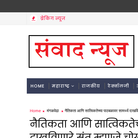
ब्रेकिंग न्यूज
HOME
महाराष्ट्र
राजकीय
टेक्नॉलजी
Home
मंगळवेढा
नैतिकता आणि सात्विकतेच्या पाठबळावर सामर्थ्य दाखविण
नैतिकता आणि सात्विकतेच
दाखविणारे संत म्हणजे चोख