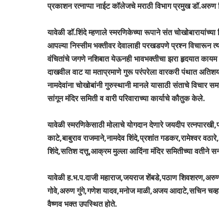
प्रकाशन रत्नाप्पा नाईट कॉलेजचे मराठी विभाग प्रमुख डॉ.अरुण शि
यावेळी डॉ.शिंदे म्हणाले स्मरणिकेच्या रूपाने संत चोखोबारायां
आपल्या निस्सीम भक्तीवर देवालाही परखडपणे प्रश्न विचारून त्
वंचितांचे जगणे नशिबात येऊनही भावभक्तीचा झरा हृदयात कायम वाहत
दाखवील वाट या मताप्रमाणे गुरू परंपरेला वारकरी पंथात अतिशय म
नामदेवांना चोखोबांनी गुरुस्थानी मानले यासाठी संताचे विचार 
सांगून मंदिर समिती व वारी परिवाराच्या कार्याचे कौतुक केले.
यावेळी स्मरणिकेसाठी मोलाचे योगदान देणारे जयदीप रत्नपारखी,
काटे,बाबुराव राजमाने,नामदेव शिंदे,प्रशांत गडकर,रामेश्वर वठार
शिंदे,सतिश दत्तू,आक्रम मुल्ला आदिंना मंदिर समितीच्या वतीने स
यावेळी ह.भ.प.दाजी महाराज,जयराज शेंबडे,पठाण शिवशरण,अरुण 
गोवे,अरुण गुंगे,गणेश यादव,मनोज माळी,अजय आदाटे,सचिन चव्हा
वैष्णव भक्त उपस्थित होते.