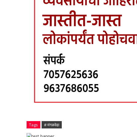
Tags
# मंगळवेढा