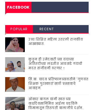
FACEBOOK
POPULAR
RECENT
उच्च शिक्षित महिला उतरली राजकीय
आखाड्यात.
कुठून ही उमेदवारी घ्या यंदाच्या
अतितटीच्या लढतीत आवताडे गटाची
मदत संजीवनी ठरणार !
सि.बा. यादव प्रतिष्ठानच्यावतीने 'गुणवंत
शिक्षक पुरस्कारां'साठी प्रस्तावाचे
आवाहन.
ओंकार बागल यांनी स्वतःच्या
वाढदिवसानिमित्त आईला घडविले
विमानातून तिरुपती बालाजीचे दर्शन.