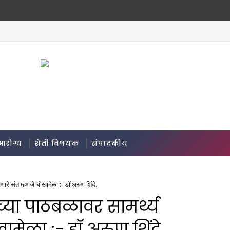
आरोग्य
शेती विषयक
संपादकीय
ारे संत म्हणजे चोखामेळा :- डॉ अरुण शिंदे.
्या पाठबळावर सामर्थ्य
ामेळा :- डॉ अरुण शिंदे.