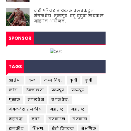
वारी परिवार सायकल क्लबकडून
मंगळवेढा-तुळापूर-वढू बुद्रुक सायकल
मोहिमेचे आयोजन.
SPONSOR
TAGS
आरोग्य
कला
कला विश्व.
कृषी
कृषी.
क्रीडा.
टेक्नॉलजी
पंढरपूर
पंढरपूर.
पुस्तक
मंगळवेढा
मंगळवेढा.
मंगळवेढा.राजकीय.
महाराष्ट्
महाराष्ट्र
महाराष्ट्र.
मुंबई.
राजकारण
राजकीय
राजकीय.
शिक्षण.
शेती विषयक
शैक्षणिक