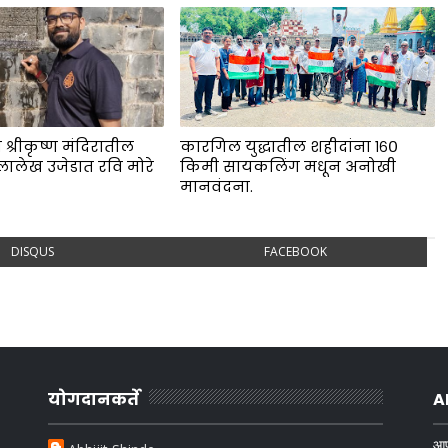
 श्रीकृष्ण मंदिरातील
कारगिल युद्धातील शहीदांना १६०
लालेख उजेडात रवि मोरे
किमी सायकलिंग मधून अनोखी
.
मानवंदना.
DISQUS
FACEBOOK
योगदानकर्ते
A
आप