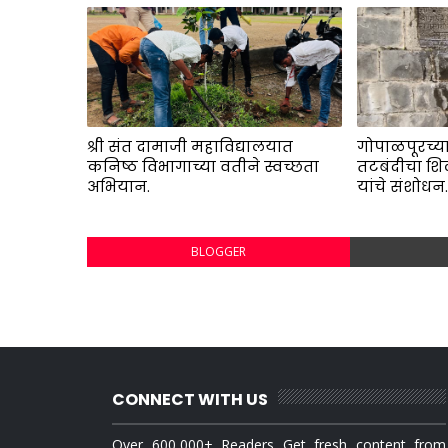
श्री संत दामाजी महाविद्यालयात
गोपाळपूरच्या
कनिष्ठ विभागाच्या वतीने स्वच्छता
तटबंदीचा शि
अभियान.
यांचे संशोधन
BLOGGER
CONNECT WITH US
Over 600,000+ Readers Get fresh content from