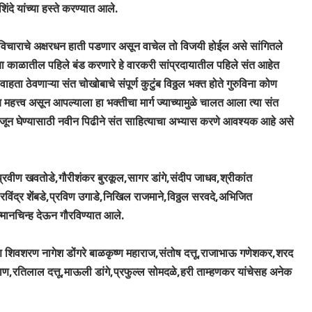
ंदे यांच्या हस्ते करण्यात आले.
च्या विचाराचे अक्षरधन हाती पडणार असून वाचेल तो विजयी होईल असे सांगितले
या काळातील पहिले बंड करणारे हे वारकरी सांप्रदायातील पहिले संत आहेत
ा ठेवणाऱ्या संत चोखोबाचे संपूर्ण कुटुंब विठ्ठल भक्त होते गुरुविना कोण
हत्त्व असून आपल्याला हा भक्तीचा मार्ग ज्याच्यामुळे चालत आला त्या संत
समजून घेण्यासाठी नवीन पिढीने संत साहित्याचा अभ्यास करणे आवश्यक आहे असे
प्रवीण खवतोडे,गौरीशंकर बुरकूल,सागर डांगे,संदीप जाधव,श्रीकांत
े,रविंद्र शेंबडे,प्रविण उगाडे,निखिल राजमाने,विठ्ठल सरवदे,अभिजित
न्मानचिन्ह देऊन गौरविण्यात आले.
शिवशरण नागेश डोंगरे बाळकृष्ण महाराज,संतोष दत्तू,राजाभाऊ गणेशकर,शरद
ण,रतिलाल दत्तू,माऊली डांगे,प्रफुल्ल सोमदळे,हरी ताम्हणकर यांचेसह अनेक