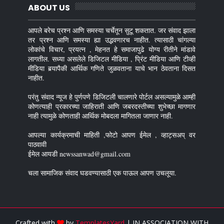
ABOUT US
आपले बरेच प्रश्न आणि समस्या चर्चेतून सुटू शकतात. जर संवाद झाला
तर प्रश्न आणि समस्या ह्या उद्भवणारच नाहीत. त्यासाठी चांगल्या
लोकांचे विचार, प्रयत्न , मेहनत हे समाजापुढे योग्य रीतीने मांडावे
लागतील. सध्या असलेले डिजिटल मीडिया , प्रिंट मीडिया आणि टीव्ही
मीडिया बर्‍यापैकी आर्थिक गणिते जुळवताना याचे भान ठेवताना दिसत
नाहीत.
परंतु संवाद न्यूज हे पुर्णपणे डिजिटली चालणारे पोर्टल असल्यामुळे आम्ही
कोणत्याही प्रकारच्या जाहिराती आणि जबरदस्तीच्या शुभेच्छा मागणार
नाही त्यामुळे कोणताही आर्थिक मोबदला मागितला जाणार नाही.
आपल्या कार्यक्रमाची माहिती ,फोटो आपण ईमेल , व्हाट्सअप् वर
पाठवावी
ईमेल आयडी newssanwad@gmail.com
चला सामाजिक संवाद घडवण्यासाठी एक पाऊल आपण उचलूया.
Crafted with
by
TemplatesYard
| IN ASSOCIATION WITH