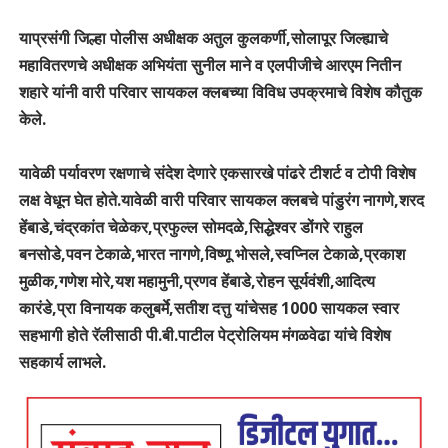
याप्रसंगी जिल्हा पोलीस अधीक्षक अतुल कुलकर्णी,सोलापूर जिल्ह्याचे
महावितरणचे अधीक्षक अभियंता सुनील माने व एलपीजीचे आरएम नितीन
शहारे यांनी वारी परिवार सायकल क्लबच्या विविध उपक्रमाचे विशेष कौतुक
केले.
यावेळी पर्यावरण रक्षणाचे संदेश देणारे एकसारखे पांढरे टीशर्ट व टोपी विशेष
लक्ष वेधून घेत होते.यावेळी वारी परिवार सायकल क्लबचे पांडुरंग नागणे,शरद
हेंबाडे,चंद्रकांत चेळेकर,प्रफुल्ल सोमदळे,सिद्धेश्वर डोंगरे राहुल
बनसोडे,पवन टेकाळे,भारत नागणे,विष्णू भोसले,स्वप्निल टेकाळे,प्रकाश
मुळीक,गणेश मोरे,यश महामुनी,प्रणव हेंबाडे,रोहन सूर्यवंशी,आदित्य
कारंडे,प्रा विनायक कलुबर्मे,सतीश दत्तु यांचेसह 1000 सायकल स्वार
सहभागी होते रॅलीसाठी पी.बी.पाटील पेट्रोलियम मंगळवेढा यांचे विशेष
सहकार्य लाभले.