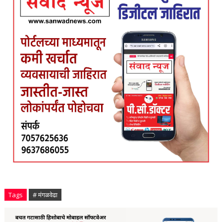
Tags
# मंगळवेढा