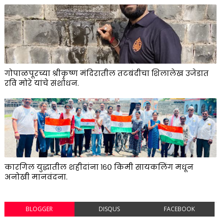
गोपाळपूरच्या श्रीकृष्ण मंदिरातील तटबंदीचा शिलालेख उजेडात
रवि मोरे यांचे संशोधन.
कारगिल युद्धातील शहीदांना १६० किमी सायकलिंग मधून
अनोखी मानवंदना.
BLOGGER
DISQUS
FACEBOOK