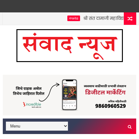
श्री संत दामाजी महाविद्यालयात कनि
मंगळवेढा