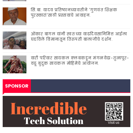
सि.बा. यादव प्रतिष्ठानच्यावतीने 'गुणवंत शिक्षक
पुरस्कारां'साठी प्रस्तावाचे आवाहन.
ओंकार बागल यांनी स्वतःच्या वाढदिवसानिमित्त आईला
घडविले विमानातून तिरुपती बालाजीचे दर्शन.
वारी परिवार सायकल क्लबकडून मंगळवेढा-तुळापूर-
वढू बुद्रुक सायकल मोहिमेचे आयोजन.
SPONSOR