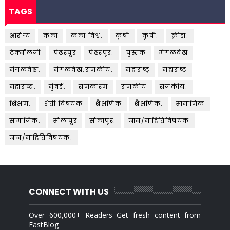
TAGS
आरोग्य
कला
कला विश्व.
कृषी
कृषी.
क्रीडा.
टेक्नॉलजी
पंढरपूर
पंढरपूर.
पुस्तक
मंगळवेढा
मंगळवेढा.
मंगळवेढा.राजकीय.
महाराष्ट्
महाराष्ट्र
महाराष्ट्र.
मुंबई.
राजकारण
राजकीय
राजकीय.
शिक्षण.
शेती विषयक
शैक्षणिक
शैक्षणिक.
सामाजिक
सामाजिक.
सोलापूर
सोलापूर.
ज्ञान/माहितिविषयक
ज्ञान/माहितिविषयक.
CONNECT WITH US
Over 600,000+ Readers Get fresh content from
FastBlog