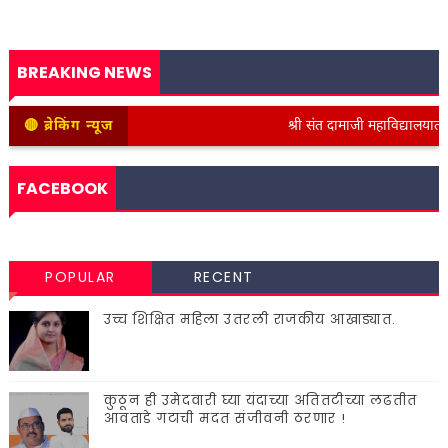
BREAKING NEWS
🔴 ब्रेकिंग न्यूज
श्री संत दामाजी महाविद्यालयात कनिष्
FACEBOOK
POPULAR
RECENT
उच्च शिक्षित महिला उतरली राजकीय आखाड्यात.
कुठून ही उमेदवारी घ्या यंदाच्या अतितटीच्या लढतीत
आवताडे गटाची मदत संजीवनी ठरणार !