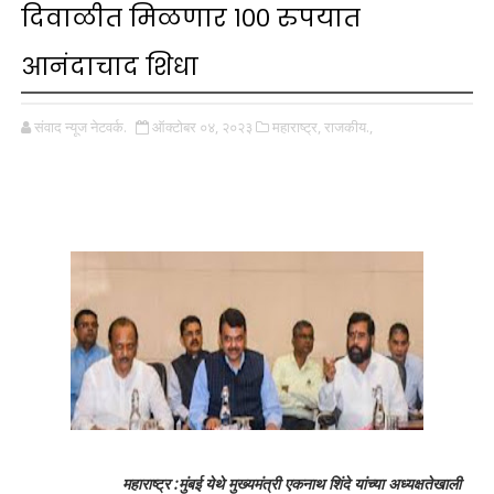
दिवाळीत मिळणार १०० रुपयात
आनंदाचाद शिधा
संवाद न्यूज नेटवर्क.
ऑक्टोबर ०४, २०२३
महाराष्ट्र,
राजकीय.,
महाराष्ट्र :मुंबई येथे मुख्यमंत्री एकनाथ शिंदे यांच्या अध्यक्षतेखाली