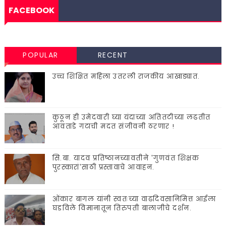
FACEBOOK
POPULAR
RECENT
उच्च शिक्षित महिला उतरली राजकीय आखाड्यात.
कुठून ही उमेदवारी घ्या यंदाच्या अतितटीच्या लढतीत
आवताडे गटाची मदत संजीवनी ठरणार !
सि.बा. यादव प्रतिष्ठानच्यावतीने 'गुणवंत शिक्षक
पुरस्कारां'साठी प्रस्तावाचे आवाहन.
ओंकार बागल यांनी स्वतःच्या वाढदिवसानिमित्त आईला
घडविले विमानातून तिरुपती बालाजीचे दर्शन.