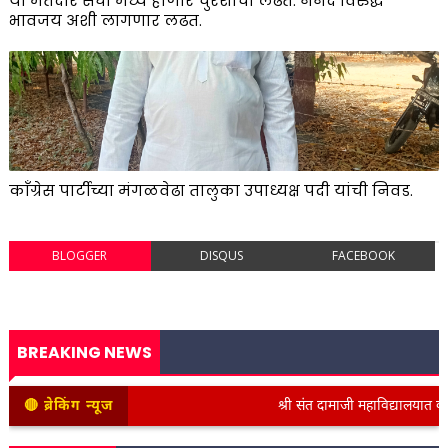
या मतदार संघा मध्ये होणार चुरशीची लढत. ननंद विरुद्ध
भावजय अशी लागणार लढत.
काँग्रेस पार्टीच्या मंगळवेढा तालुका उपाध्यक्ष पदी यांची निवड.
BLOGGER
DISQUS
FACEBOOK
BREAKING NEWS
🔴 ब्रेकिंग न्यूज
श्री संत दामाजी महाविद्यालयात कनिष्ठ 