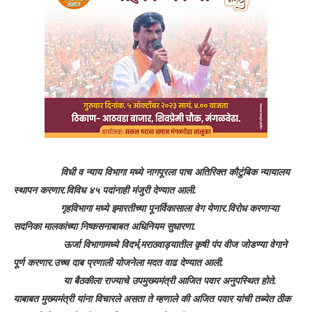
विधी व न्याय विभागा मध्ये नागपूरला पाच अतिरिक्त कौटुंबिक न्यायालय
स्थापन करणार.विविध ४५ पदांनाही मंजुरी देण्यात आली.
गृहविभागा मध्ये इमारतीच्या पूनर्विकासाला वेग येणार.विरोध करणाऱ्या
सदनिका मालकांच्या निष्कसनाबाबत अधिनियम सुधारणा.
ऊर्जा विभागामध्ये विदर्भ,मराठवाड्यातील कृषी पंप वीज जोडण्या वेगाने
पूर्ण करणार.उच्च दाब प्रणाली योजनेला मदत वाढ देण्यात आली.
या बैठकीला राज्याचे उपमुख्यमंत्री आजित पवार अनुपस्थित होते.
याबाबत मुख्यमंत्री यांना विचारले असता ते म्हणाले की अजित पवार यांची तब्येत ठीक