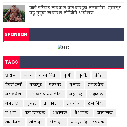
वारी परिवार सायकल क्लबकडून मंगळवेढा-तुळापूर-
वढू बुद्रुक सायकल मोहिमेचे आयोजन.
SPONSOR
TAGS
आरोग्य
कला
कला विश्व.
कृषी
कृषी.
क्रीडा.
टेक्नॉलजी
पंढरपूर
पंढरपूर.
पुस्तक
मंगळवेढा
मंगळवेढा.
मंगळवेढा.राजकीय.
महाराष्ट्
महाराष्ट्र
महाराष्ट्र.
मुंबई.
राजकारण
राजकीय
राजकीय.
शिक्षण.
शेती विषयक
शैक्षणिक
शैक्षणिक.
सामाजिक
सामाजिक.
सोलापूर
सोलापूर.
ज्ञान/माहितिविषयक