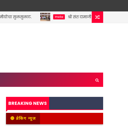
चा सुळसुळाट.
श्री संत दामाजी महाविद्यालयात अकरावी नवागत
मंगळवेढा
BREAKING NEWS
🔴 ब्रेकिंग न्यूज