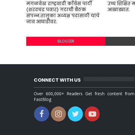
मंगळवेढा राष्ट्रवादी काँग्रेस पार्टी
उच्च शिक्षि
(शरदचंद्र पवार) गटाची बैठक
आखाड्यात.
संपन्न.तालुका अध्यक्ष पदासाठी यांचे
नाव आघाडीवर.
BLOGGER
CONNECT WITH US
Over 600,000+ Readers Get fresh content from
FastBlog