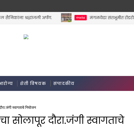
कांना श्रद्धांजली अर्पण.
मंगळवेढा संतभूमीत रोडरोमीयों
मंगळवेढा
आरोग्य
शेती विषयक
संपादकीय
दौरा.जंगी स्वागताचे नियोजन
ंचा सोलापूर दौरा.जंगी स्वागताचे