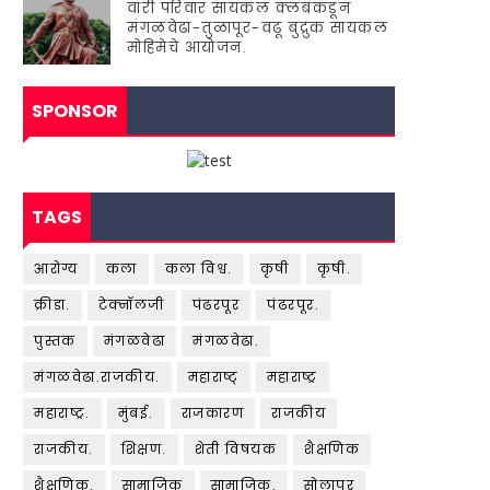
वारी परिवार सायकल क्लबकडून
मंगळवेढा-तुळापूर-वढू बुद्रुक सायकल
मोहिमेचे आयोजन.
SPONSOR
TAGS
आरोग्य
कला
कला विश्व.
कृषी
कृषी.
क्रीडा.
टेक्नॉलजी
पंढरपूर
पंढरपूर.
पुस्तक
मंगळवेढा
मंगळवेढा.
मंगळवेढा.राजकीय.
महाराष्ट्
महाराष्ट्र
महाराष्ट्र.
मुंबई.
राजकारण
राजकीय
राजकीय.
शिक्षण.
शेती विषयक
शैक्षणिक
शैक्षणिक.
सामाजिक
सामाजिक.
सोलापूर