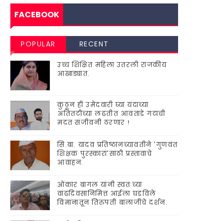
FACEBOOK
POPULAR
RECENT
उच्च शिक्षित महिला उतरली राजकीय
आखाड्यात.
कुठून ही उमेदवारी घ्या यंदाच्या
अतितटीच्या लढतीत आवताडे गटाची
मदत संजीवनी ठरणार !
सि.बा. यादव प्रतिष्ठानच्यावतीने 'गुणवंत
शिक्षक पुरस्कारां'साठी प्रस्तावाचे
आवाहन.
ओंकार बागल यांनी स्वतःच्या
वाढदिवसानिमित्त आईला घडविले
विमानातून तिरुपती बालाजीचे दर्शन.