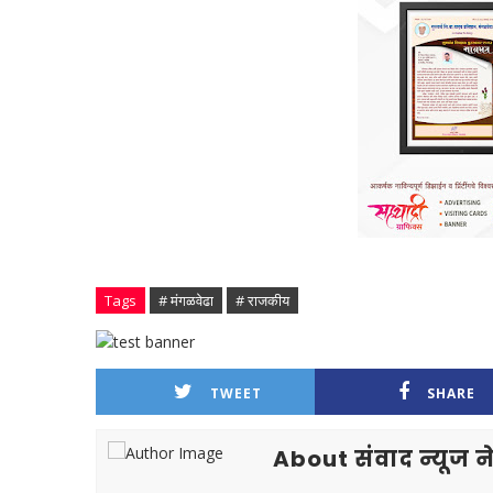
Tags
# मंगळवेढा
# राजकीय
TWEET
SHARE
About संवाद न्यूज ने