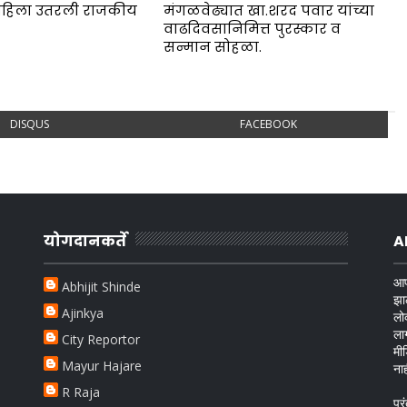
त महिला उतरली राजकीय
मंगळवेढ्यात खा.शरद पवार यांच्या
वाढदिवसानिमित्त पुरस्कार व
सन्मान सोहळा.
DISQUS
FACEBOOK
योगदानकर्ते
A
आप
Abhijit Shinde
झा
Ajinkya
लो
ला
City Reportor
मी
Mayur Hajare
ना
R Raja
परं