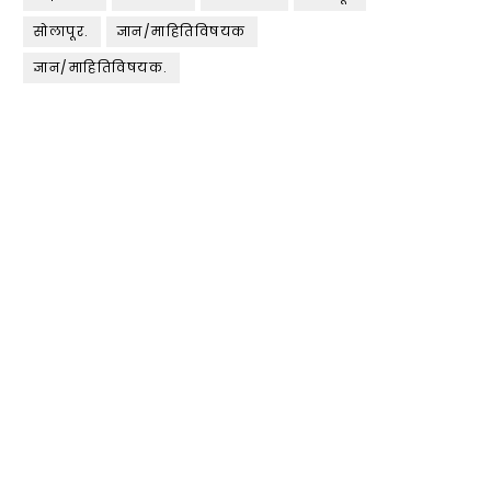
सोलापूर.
ज्ञान/माहितिविषयक
ज्ञान/माहितिविषयक.