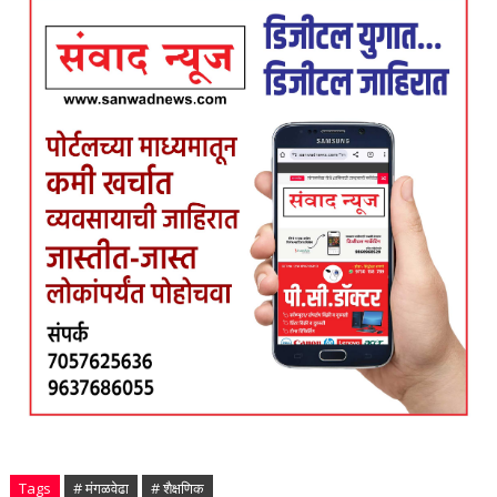
Tags
# मंगळवेढा
# शैक्षणिक