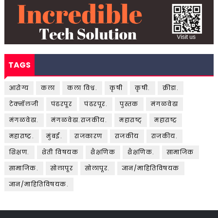
TAGS
आरोग्य
कला
कला विश्व.
कृषी
कृषी.
क्रीडा.
टेक्नॉलजी
पंढरपूर
पंढरपूर.
पुस्तक
मंगळवेढा
मंगळवेढा.
मंगळवेढा.राजकीय.
महाराष्ट्
महाराष्ट्र
महाराष्ट्र.
मुंबई.
राजकारण
राजकीय
राजकीय.
शिक्षण.
शेती विषयक
शैक्षणिक
शैक्षणिक.
सामाजिक
सामाजिक.
सोलापूर
सोलापूर.
ज्ञान/माहितिविषयक
ज्ञान/माहितिविषयक.