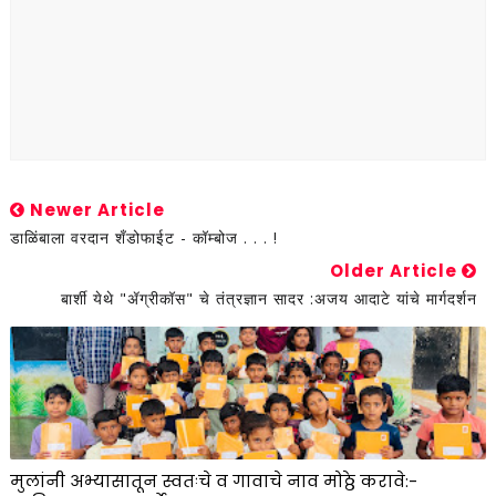
Newer Article
डाळिंबाला वरदान शँडोफाईट - कॉम्बोज . . . !
Older Article
बार्शी येथे "ॲग्रीकॉस" चे तंत्रज्ञान सादर :अजय आदाटे यांचे मार्गदर्शन
मुलांनी अभ्यासातून स्वतःचे व गावाचे नाव मोठ्ठे करावे:-