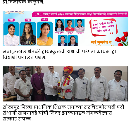
प्रा.विनायक कलूबर्मे.
जवाहरलाल शेतकी हायस्कूलची यशाची परंपरा कायम; हा
विद्यार्थी प्रशालेत प्रथम.
सोलापूर जिल्हा प्राथमिक शिक्षक संघाच्या सरचिटणीसपदी पदी
संभाजी तानगावडे यांची निवड झाल्याबद्दल मंगळवेढ्यात
सत्कार संपन्न