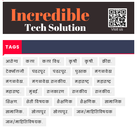
TAGS
आरोग्य
कला
कला विश्व.
कृषी
कृषी.
क्रीडा.
टेक्नॉलजी
पंढरपूर
पंढरपूर.
पुस्तक
मंगळवेढा
मंगळवेढा.
मंगळवेढा.राजकीय.
महाराष्ट्
महाराष्ट्र
महाराष्ट्र.
मुंबई.
राजकारण
राजकीय
राजकीय.
शिक्षण.
शेती विषयक
शैक्षणिक
शैक्षणिक.
सामाजिक
सामाजिक.
सोलापूर
सोलापूर.
ज्ञान/माहितिविषयक
ज्ञान/माहितिविषयक.