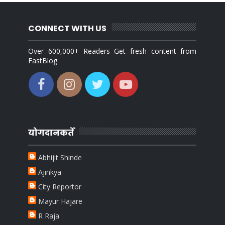
CONNECT WITH US
Over 600,000+ Readers Get fresh content from
FastBlog
योगदानकर्ते
Abhijit Shinde
Ajinkya
City Reportor
Mayur Hajare
R Raja