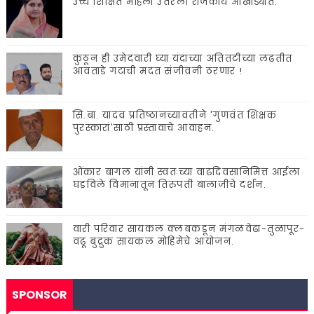
उच्च शिक्षित महिला उतरली राजकीय आखाड्यात.
कुठून ही उमेदवारी घ्या यंदाच्या अतितटीच्या लढतीत
आवताडे गटाची मदत संजीवनी ठरणार !
सि.बा. यादव प्रतिष्ठानच्यावतीने 'गुणवंत शिक्षक
पुरस्कारां'साठी प्रस्तावाचे आवाहन.
ओंकार बागल यांनी स्वतःच्या वाढदिवसानिमित्त आईला
घडविले विमानातून तिरुपती बालाजीचे दर्शन.
वारी परिवार सायकल क्लबकडून मंगळवेढा-तुळापूर-
वढू बुद्रुक सायकल मोहिमेचे आयोजन.
SPONSOR