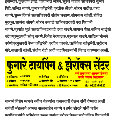
इनामदार,कुलदीप इंगळे,विश्वजीत जाधव,सुरज चव्हाण सचिवपदी कुमार
शिंदे,अजित नागणे,कुमार कोंडूभैरी,प्रतीक लेंडवे,सौरभ पाटील,वरद
नागणे,शुभम दिवसे सहसचिवपदी संतोष चव्हाण,सोमनाथ कोळी,रोहित
मुदगुल,सार्थक ओमणे,सौरभ उन्हाळे खजिनदारपदी प्रा शिवाजी
नागणे,प्रशांत घुले सहखजिनदारपदी दत्ता घाडगे,आयाज शेख,सचिन साळुंखे
स्टेजप्रमुखपदी सोनू नागणे,दिनेश वेदपाठक,प्रज्वल घाडगे,आदित्य भोजने
वर्गणीप्रमुखपदी वैभव कोंडूभैरी,प्रविण जावळे,ऋषिकेश कोंडूभैरी,श्रीराम
मोरे,बालाजी कोळी,संतोष रंदवे आदी पदाधिकाऱ्यांची निवड करण्यात आली.
यामध्ये विशेष म्हणजे नवीन चेहऱ्यांना जबाबदारी देऊन संधी देण्यात आली
यावेळी मंडळाचे अध्यक्ष बाळासाहेब नागणे व हर्षद डोरले यांनी नवीन
पदाधिकाऱ्यांचे अभिनंदन करून सर्वांना बरोबर घेऊन सार्वजनिक शिवजयंती