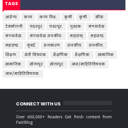
TAGS
आरोग्य
कला
कला विश्व.
कृषी
कृषी.
क्रीडा.
टेक्नॉलजी
पंढरपूर
पंढरपूर.
पुस्तक
मंगळवेढा
मंगळवेढा.
मंगळवेढा.राजकीय.
महाराष्ट्
महाराष्ट्र
महाराष्ट्र.
मुंबई.
राजकारण
राजकीय
राजकीय.
शिक्षण.
शेती विषयक
शैक्षणिक
शैक्षणिक.
सामाजिक
सामाजिक.
सोलापूर
सोलापूर.
ज्ञान/माहितिविषयक
ज्ञान/माहितिविषयक.
CONNECT WITH US
Over 600,000+ Readers Get fresh content from
FastBlog