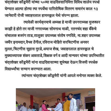
चंद्रशेखर कोंडूभैरी यांच्या ५०व्या वाढदिवसानिमित्त विविध शालेय स्पर्धा
घेण्यात आल्या होत्या त्या स्पर्धेचा पारितोषिक वितरण समारंभ काल १३
जानेवारी रोजी जवाहरलाल हायस्कूल येथे संपन्न झाला.
त्यावेळी कार्यक्रमाचे अध्यक्ष हे माजी उपनराध्यक्ष मुजफ्फर
काझी हे होते तर माजी नगराध्यक्ष सोमनाथ माळी, रतनचंद शहा बँकेचे
संचालक बजरंग ताड,तालुका उपाध्यक्ष संतोष रणदिवे, मा.शहर उपाध्यक्ष
जमीर इनामदार,वैभव ठेंगील,रविराज मोहिते सरचिटणीस अनवर
मुल्ला,चिटणीस सुहास मुरडे,अयाज शेख, जवाहरलाल हायस्कूल चे
मुख्याध्यापक शंकर आवताडे,शिक्षक वर्ग व आदी मान्यवर यांच्या उपस्थितीत
चंद्रशेखर कोंडूभैरी यांना वाढदिवासाच्या शुभेच्छा देऊन विजयी स्पर्धक
विद्यार्थ्यांचा सन्मान करण्यात आला.
त्यांनतर चंद्रशेखर कोंडूभैरी यांनी आपले मनोगत व्यक्त केले.