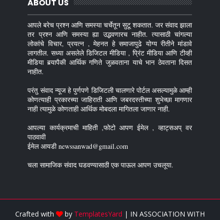
ABOUT US
आपले बरेच प्रश्न आणि समस्या चर्चेतून सुटू शकतात. जर संवाद झाला
तर प्रश्न आणि समस्या ह्या उद्भवणारच नाहीत. त्यासाठी चांगल्या
लोकांचे विचार, प्रयत्न , मेहनत हे समाजापुढे योग्य रीतीने मांडावे
लागतील. सध्या असलेले डिजिटल मीडिया , प्रिंट मीडिया आणि टीव्ही
मीडिया बर्‍यापैकी आर्थिक गणिते जुळवताना याचे भान ठेवताना दिसत
नाहीत.
परंतु संवाद न्यूज हे पुर्णपणे डिजिटली चालणारे पोर्टल असल्यामुळे आम्ही
कोणत्याही प्रकारच्या जाहिराती आणि जबरदस्तीच्या शुभेच्छा मागणार
नाही त्यामुळे कोणताही आर्थिक मोबदला मागितला जाणार नाही.
आपल्या कार्यक्रमाची माहिती ,फोटो आपण ईमेल , व्हाट्सअप् वर
पाठवावी
ईमेल आयडी newssanwad@gmail.com
चला सामाजिक संवाद घडवण्यासाठी एक पाऊल आपण उचलूया.
Crafted with
by
TemplatesYard
| IN ASSOCIATION WITH