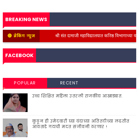
BREAKING NEWS
🔴 ब्रेकिंग न्यूज
श्री संत दामाजी महाविद्यालयात कनिष्ठ विभागाच्या वतीने स्व
FACEBOOK
POPULAR
RECENT
उच्च शिक्षित महिला उतरली राजकीय आखाड्यात.
कुठून ही उमेदवारी घ्या यंदाच्या अतितटीच्या लढतीत
आवताडे गटाची मदत संजीवनी ठरणार !