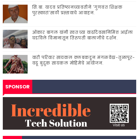
सि.बा. यादव प्रतिष्ठानच्यावतीने 'गुणवंत शिक्षक
पुरस्कारां'साठी प्रस्तावाचे आवाहन.
ओंकार बागल यांनी स्वतःच्या वाढदिवसानिमित्त आईला
घडविले विमानातून तिरुपती बालाजीचे दर्शन.
वारी परिवार सायकल क्लबकडून मंगळवेढा-तुळापूर-
वढू बुद्रुक सायकल मोहिमेचे आयोजन.
SPONSOR