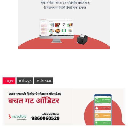
Tags
# पंढरपूर
# मंगळवेढा