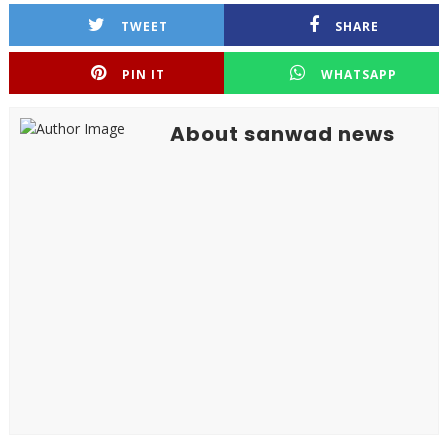
TWEET
SHARE
PIN IT
WHATSAPP
About sanwad news