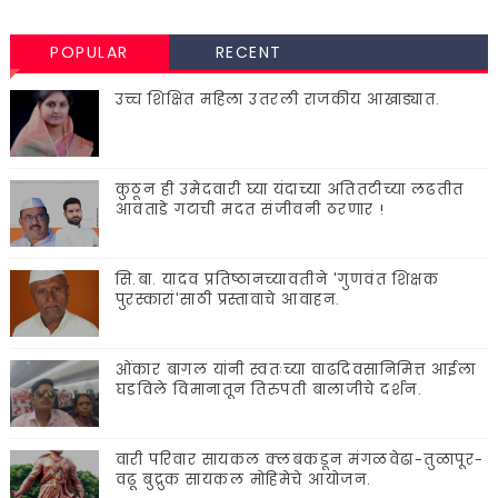
POPULAR
RECENT
उच्च शिक्षित महिला उतरली राजकीय आखाड्यात.
कुठून ही उमेदवारी घ्या यंदाच्या अतितटीच्या लढतीत
आवताडे गटाची मदत संजीवनी ठरणार !
सि.बा. यादव प्रतिष्ठानच्यावतीने 'गुणवंत शिक्षक
पुरस्कारां'साठी प्रस्तावाचे आवाहन.
ओंकार बागल यांनी स्वतःच्या वाढदिवसानिमित्त आईला
घडविले विमानातून तिरुपती बालाजीचे दर्शन.
वारी परिवार सायकल क्लबकडून मंगळवेढा-तुळापूर-
वढू बुद्रुक सायकल मोहिमेचे आयोजन.