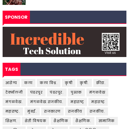
SPONSOR
TAGS
आरोग्य
कला
कला विश्व.
कृषी
कृषी.
क्रीडा.
टेक्नॉलजी
पंढरपूर
पंढरपूर.
पुस्तक
मंगळवेढा
मंगळवेढा.
मंगळवेढा.राजकीय.
महाराष्ट्
महाराष्ट्र
महाराष्ट्र.
मुंबई.
राजकारण
राजकीय
राजकीय.
शिक्षण.
शेती विषयक
शैक्षणिक
शैक्षणिक.
सामाजिक