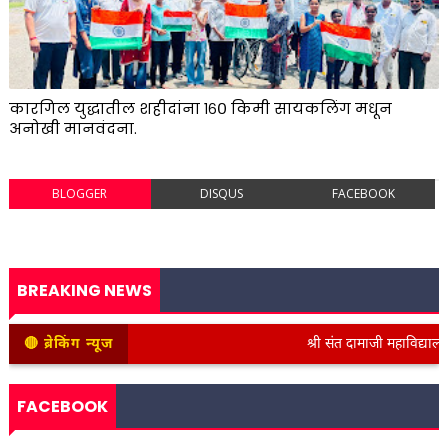
कारगिल युद्धातील शहीदांना १६० किमी सायकलिंग मधून
अनोखी मानवंदना.
BLOGGER
DISQUS
FACEBOOK
BREAKING NEWS
🔴 ब्रेकिंग न्यूज
श्री संत दामाजी महाविद्यालयात कन
FACEBOOK