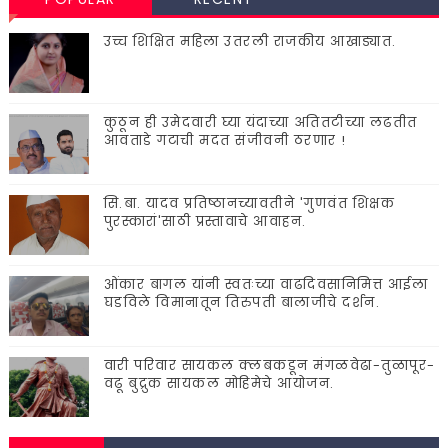
उच्च शिक्षित महिला उतरली राजकीय आखाड्यात.
कुठून ही उमेदवारी घ्या यंदाच्या अतितटीच्या लढतीत
आवताडे गटाची मदत संजीवनी ठरणार !
सि.बा. यादव प्रतिष्ठानच्यावतीने 'गुणवंत शिक्षक
पुरस्कारां'साठी प्रस्तावाचे आवाहन.
ओंकार बागल यांनी स्वतःच्या वाढदिवसानिमित्त आईला
घडविले विमानातून तिरुपती बालाजीचे दर्शन.
वारी परिवार सायकल क्लबकडून मंगळवेढा-तुळापूर-
वढू बुद्रुक सायकल मोहिमेचे आयोजन.