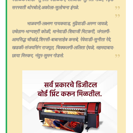
सरस्वती थोरबोले,अकोला-सुलोचना इंगळे.
भाळवणी-लक्ष्मण गायकवाड, मुंढेवाडी-अरुण जावळे,
उचेठाण-भाग्यश्री कोळी, मानेवाडी-शिवाजी मिटकरी, जंगलगी-
आमसिद्ध चौखंडे,शिरसी-बाबासाहेब कसबे, रेवेवाडी-सुनीता रेवे,
खडकी-संजयसिंग राजपूत, चिक्कलगी-ललिता ऐवळे, महमदाबाद-
छाया मिस्कर, नंदुर-सुमन गोडसे.