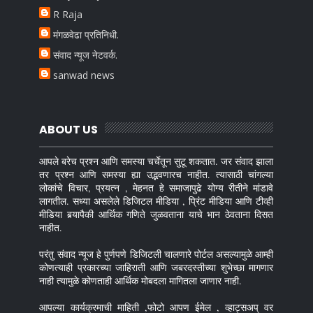
R Raja
मंगळवेढा प्रतिनिधी.
संवाद न्यूज नेटवर्क.
sanwad news
ABOUT US
आपले बरेच प्रश्न आणि समस्या चर्चेतून सुटू शकतात. जर संवाद झाला
तर प्रश्न आणि समस्या ह्या उद्भवणारच नाहीत. त्यासाठी चांगल्या
लोकांचे विचार, प्रयत्न , मेहनत हे समाजापुढे योग्य रीतीने मांडावे
लागतील. सध्या असलेले डिजिटल मीडिया , प्रिंट मीडिया आणि टीव्ही
मीडिया बर्‍यापैकी आर्थिक गणिते जुळवताना याचे भान ठेवताना दिसत
नाहीत.
परंतु संवाद न्यूज हे पुर्णपणे डिजिटली चालणारे पोर्टल असल्यामुळे आम्ही
कोणत्याही प्रकारच्या जाहिराती आणि जबरदस्तीच्या शुभेच्छा मागणार
नाही त्यामुळे कोणताही आर्थिक मोबदला मागितला जाणार नाही.
आपल्या कार्यक्रमाची माहिती ,फोटो आपण ईमेल , व्हाट्सअप् वर