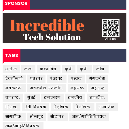
SPONSOR
TAGS
आरोग्य
कला
कला विश्व.
कृषी
कृषी.
क्रीडा.
टेक्नॉलजी
पंढरपूर
पंढरपूर.
पुस्तक
मंगळवेढा
मंगळवेढा.
मंगळवेढा.राजकीय.
महाराष्ट्
महाराष्ट्र
महाराष्ट्र.
मुंबई.
राजकारण
राजकीय
राजकीय.
शिक्षण.
शेती विषयक
शैक्षणिक
शैक्षणिक.
सामाजिक
सामाजिक.
सोलापूर
सोलापूर.
ज्ञान/माहितिविषयक
ज्ञान/माहितिविषयक.