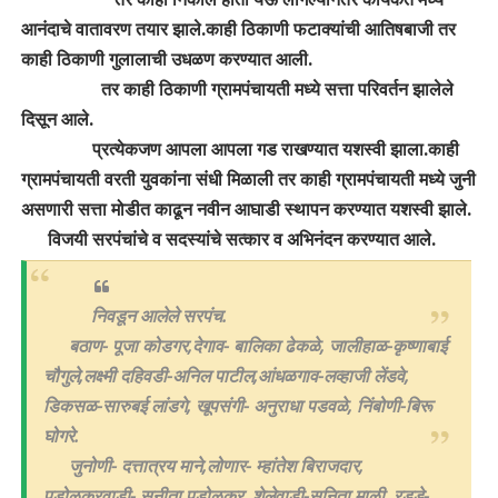
आनंदाचे वातावरण तयार झाले.काही ठिकाणी फटाक्यांची आतिषबाजी तर
काही ठिकाणी गुलालाची उधळण करण्यात आली.
तर काही ठिकाणी ग्रामपंचायती मध्ये सत्ता परिवर्तन झालेले
दिसून आले.
प्रत्येकजण आपला आपला गड राखण्यात यशस्वी झाला.काही
ग्रामपंचायती वरती युवकांना संधी मिळाली तर काही ग्रामपंचायती मध्ये जुनी
असणारी सत्ता मोडीत काढून नवीन आघाडी स्थापन करण्यात यशस्वी झाले.
विजयी सरपंचांचे व सदस्यांचे सत्कार व अभिनंदन करण्यात आले.
निवडून आलेले सरपंच.
बठाण- पूजा कोडगर,देगाव- बालिका ढेकळे, जालीहाळ-कृष्णाबाई
चौगुले,लक्ष्मी दहिवडी-अनिल पाटील,आंधळगाव-लव्हाजी लेंडवे,
डिकसळ-सारुबई लांडगे, खूपसंगी- अनुराधा पडवळे, निंबोणी-बिरू
घोगरे.
जुनोणी- दत्तात्रय माने,लोणार- म्हांतेश बिराजदार,
पडोळकरवाडी- सुनीता पडोळकर, शेलेवाडी-सुनिता माळी, रड्डे-