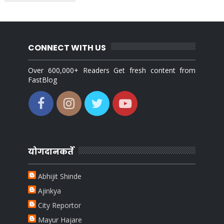
CONNECT WITH US
Over 600,000+ Readers Get fresh content from
FastBlog
योगदानकर्ते
Abhijit Shinde
Ajinkya
City Reportor
Mayur Hajare