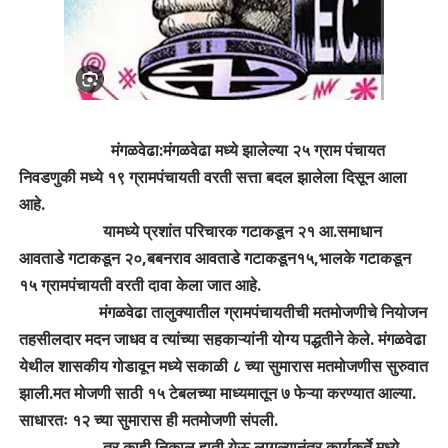
मंगळवेढा:मंगळवेढा मध्ये झालेल्या २५ ग्राम पंचायत
निवडणुकी मध्ये १९ ग्रामपंचायती वरती सत्ता बदल झालेला दिसून आला
आहे.
यामध्ये प्रशांत परिचारक गटाकडून २१ आ.समाधान
आवताडे गटाकडून २०,बबनराव आवताडे गटाकडून१५,भालके गटाकडून
१५ ग्रामपंचायती वरती दावा केला जात आहे.
मंगळवेढा तालुक्यातील ग्रामपंचायतीची मतमोजणीचे नियोजन
तहसीलदार मदन जाधव व त्यांच्या सहकाऱ्यांनी योग्य पद्धतीने केले. मंगळवेढा
येथील शासकीय गोडावून मध्ये सकाळी ८ च्या सुमारास मतमोजणीस सुरुवात
झाली.मत मोजणी साठी १५ टेबलच्या माध्यमातून ७ फेऱ्या करण्यात आल्या.
साधारतः १२ च्या सुमारास ही मतमोजणी संपली.
तर काही निकाल हाती येऊ लागल्यानंतर कार्यकर्ते मध्ये