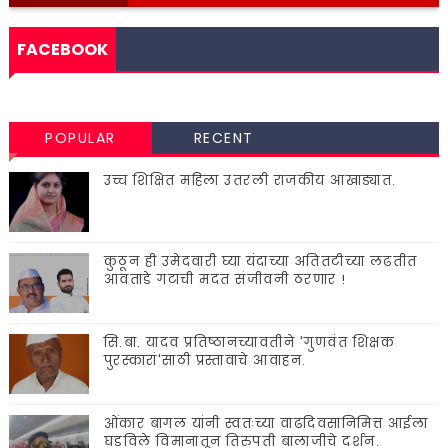
FACEBOOK
POPULAR
RECENT
उच्च शिक्षित महिला उतरली राजकीय आखाड्यात.
कुठून ही उमेदवारी घ्या यंदाच्या अतितटीच्या लढतीत
आवताडे गटाची मदत संजीवनी ठरणार !
सि.बा. यादव प्रतिष्ठानच्यावतीने 'गुणवंत शिक्षक
पुरस्कारां'साठी प्रस्तावाचे आवाहन.
ओंकार बागल यांनी स्वतःच्या वाढदिवसानिमित्त आईला
घडविले विमानातून तिरुपती बालाजीचे दर्शन.