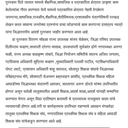
पुरस्कार दिले जातात यामध्ये शैक्षणिक,सामाजिक व पत्रकारिता क्षेत्रात उत्कृष्ट काम
केलेल्यांचा गौरव करण्यात येतो यामध्ये पत्रकारिता क्षेत्रात नेहमी वेगळेपण
जपणाऱ्या,सामाजिक,राजकीय,शैक्षणिक,शेतीविषयक,प्रशासकीय यंत्रणेविषयी परखड
लेखन करत सामान्य जनतेच्या प्रश्नांना वाचा फोडण्याचे काम करणाऱ्या दत्तात्रय नवत्रे
यांना जिल्हास्तरीय आदर्श पुरस्कार जाहीर करण्यात आला आहे.
हा पुरस्कार वितरण सोहळा राज्य उपाध्यक्ष संजय चेळेकर, जिल्हा परिषद उपाध्यक्ष
दिलीपराव चव्हाण,सभापती प्रेरणा मासाळ, उपसभापती सुर्यकांत ढोणे नगराध्यक्षा अरुणा
माळी, राज्य अध्यक्ष बाळकृष्ण तांबारे, जिल्हा नियोजन समितीचे सदस्य अजित जगताप,
गटविकास अधिकारी सुप्रिया चव्हाण ,मुख्याधिकारी पल्लवी पाटील, गटशिक्षणाधिकारी
पोपट लवटे, प्रशासन अधिकारी शाहू सतपाल, सोलापूर शिक्षक संघाचे जिल्हाध्यक्ष
मच्छिंद्रनाथ मोरे, सोसायटी चेअरमन बब्रुवाहन काशीद, प्राथमिक शिक्षक महिला
आघाडीच्या जिल्हाध्यक्षा चंदाराणी आतकर, सल्लागार अरुण डोरले यांच्या उपस्थितीत
होणार असून यावेळी तालुक्यातील आदर्श शिक्षक,आदर्श शाळा,आदर्श यांनाही सन्मानित
करण्यात येणार असून विद्या प्रतिष्ठान बारामती चे प्राध्यापक राजकुमार कदम यांचे
व्याख्यानही होणार आहे.तरी या कार्यक्रमास उपस्थित राहण्याचे आवाहन मंगळवेढा
तालुका प्राथमिक शिक्षक संघ, नगरपालिका प्राथमिक शिक्षक संघ व महिला आघाडी
शिक्षक संघ यांचेकडून करण्यात आले आहे.