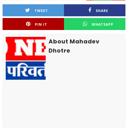
TWEET
SHARE
PIN IT
WHATSAPP
About Mahadev
Dhotre