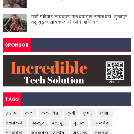
वारी परिवार सायकल क्लबकडून मंगळवेढा-तुळापूर-
वढू बुद्रुक सायकल मोहिमेचे आयोजन.
SPONSOR
TAGS
आरोग्य
कला
कला विश्व.
कृषी
कृषी.
क्रीडा.
टेक्नॉलजी
पंढरपूर
पंढरपूर.
पुस्तक
मंगळवेढा
मंगळवेढा.
मंगळवेढा.राजकीय.
महाराष्ट्
महाराष्ट्र