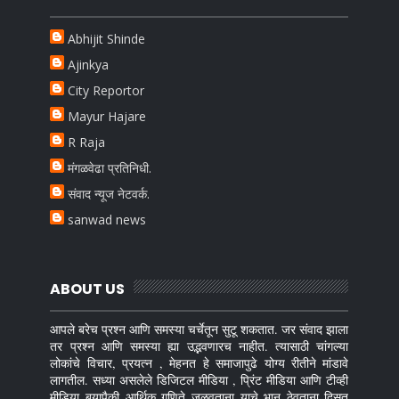
Abhijit Shinde
Ajinkya
City Reportor
Mayur Hajare
R Raja
मंगळवेढा प्रतिनिधी.
संवाद न्यूज नेटवर्क.
sanwad news
ABOUT US
आपले बरेच प्रश्न आणि समस्या चर्चेतून सुटू शकतात. जर संवाद झाला
तर प्रश्न आणि समस्या ह्या उद्भवणारच नाहीत. त्यासाठी चांगल्या
लोकांचे विचार, प्रयत्न , मेहनत हे समाजापुढे योग्य रीतीने मांडावे
लागतील. सध्या असलेले डिजिटल मीडिया , प्रिंट मीडिया आणि टीव्ही
मीडिया बर्‍यापैकी आर्थिक गणिते जुळवताना याचे भान ठेवताना दिसत