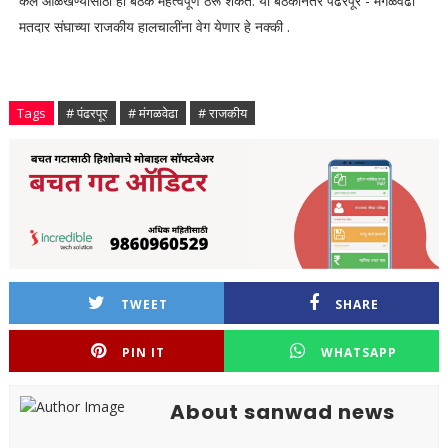
कल ओळखण्यासाठी ही बैठक महत्वपूर्ण ठरू शकते. या बैठकीनंतर पंढरपूर - मंगळवेढा
मतदार संघाच्या राजकीय हालचालींना वेग येणार हे नक्की .
Tags
# पंढरपूर
# मंगळवेढा
# राजकीय
TWEET
SHARE
PIN IT
WHATSAPP
About sanwad news