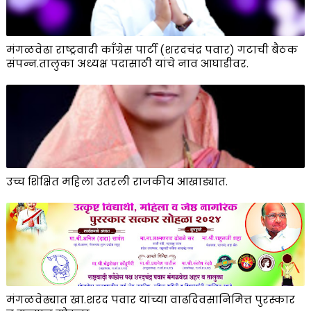
मंगळवेढा राष्ट्रवादी काँग्रेस पार्टी (शरदचंद्र पवार) गटाची बैठक
संपन्न.तालुका अध्यक्ष पदासाठी यांचे नाव आघाडीवर.
उच्च शिक्षित महिला उतरली राजकीय आखाड्यात.
मंगळवेढ्यात खा.शरद पवार यांच्या वाढदिवसानिमित्त पुरस्कार