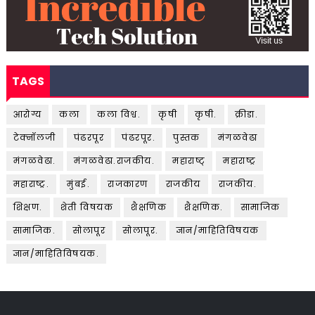
TAGS
आरोग्य
कला
कला विश्व.
कृषी
कृषी.
क्रीडा.
टेक्नॉलजी
पंढरपूर
पंढरपूर.
पुस्तक
मंगळवेढा
मंगळवेढा.
मंगळवेढा.राजकीय.
महाराष्ट्
महाराष्ट्र
महाराष्ट्र.
मुंबई.
राजकारण
राजकीय
राजकीय.
शिक्षण.
शेती विषयक
शैक्षणिक
शैक्षणिक.
सामाजिक
सामाजिक.
सोलापूर
सोलापूर.
ज्ञान/माहितिविषयक
ज्ञान/माहितिविषयक.