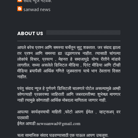
संवाद न्यूज नेटवर्क.
sanwad news
ABOUT US
आपले बरेच प्रश्न आणि समस्या चर्चेतून सुटू शकतात. जर संवाद झाला
तर प्रश्न आणि समस्या ह्या उद्भवणारच नाहीत. त्यासाठी चांगल्या
लोकांचे विचार, प्रयत्न , मेहनत हे समाजापुढे योग्य रीतीने मांडावे
लागतील. सध्या असलेले डिजिटल मीडिया , प्रिंट मीडिया आणि टीव्ही
मीडिया बर्‍यापैकी आर्थिक गणिते जुळवताना याचे भान ठेवताना दिसत
नाहीत.
परंतु संवाद न्यूज हे पुर्णपणे डिजिटली चालणारे पोर्टल असल्यामुळे आम्ही
कोणत्याही प्रकारच्या जाहिराती आणि जबरदस्तीच्या शुभेच्छा मागणार
नाही त्यामुळे कोणताही आर्थिक मोबदला मागितला जाणार नाही.
आपल्या कार्यक्रमाची माहिती ,फोटो आपण ईमेल , व्हाट्सअप् वर
पाठवावी
ईमेल आयडी newssanwad@gmail.com
चला सामाजिक संवाद घडवण्यासाठी एक पाऊल आपण उचलूया.