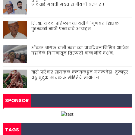
आवताडे गटाची मदत संजीवनी ठरणार !
सि.बा. यादव प्रतिष्ठानच्यावतीने 'गुणवंत शिक्षक
पुरस्कारां'साठी प्रस्तावाचे आवाहन.
ओंकार बागल यांनी स्वतःच्या वाढदिवसानिमित्त आईला
घडविले विमानातून तिरुपती बालाजीचे दर्शन.
वारी परिवार सायकल क्लबकडून मंगळवेढा-तुळापूर-
वढू बुद्रुक सायकल मोहिमेचे आयोजन.
SPONSOR
TAGS