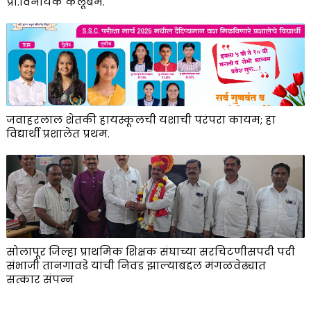
प्रा.विनायक कलूबर्मे.
जवाहरलाल शेतकी हायस्कूलची यशाची परंपरा कायम; हा
विद्यार्थी प्रशालेत प्रथम.
सोलापूर जिल्हा प्राथमिक शिक्षक संघाच्या सरचिटणीसपदी पदी
संभाजी तानगावडे यांची निवड झाल्याबद्दल मंगळवेढ्यात
सत्कार संपन्न