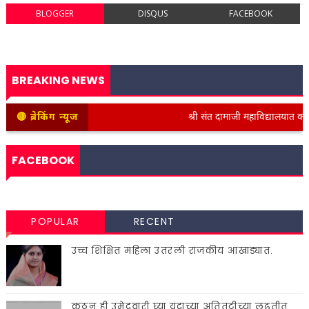
BLOGGER
DISQUS
FACEBOOK
BREAKING NEWS
🔴 ब्रेकिंग न्यूज
श्री संत दामाजी महाविद्यालयात कनिष्ठ वि
FACEBOOK
POPULAR
RECENT
उच्च शिक्षित महिला उतरली राजकीय आखाड्यात.
कुठून ही उमेदवारी घ्या यंदाच्या अतितटीच्या लढतीत