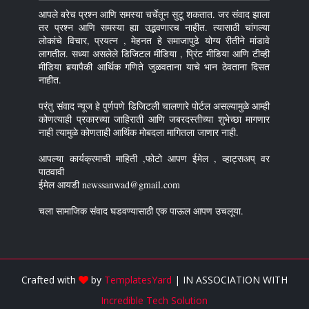
आपले बरेच प्रश्न आणि समस्या चर्चेतून सुटू शकतात. जर संवाद झाला
तर प्रश्न आणि समस्या ह्या उद्भवणारच नाहीत. त्यासाठी चांगल्या
लोकांचे विचार, प्रयत्न , मेहनत हे समाजापुढे योग्य रीतीने मांडावे
लागतील. सध्या असलेले डिजिटल मीडिया , प्रिंट मीडिया आणि टीव्ही
मीडिया बर्‍यापैकी आर्थिक गणिते जुळवताना याचे भान ठेवताना दिसत
नाहीत.
परंतु संवाद न्यूज हे पुर्णपणे डिजिटली चालणारे पोर्टल असल्यामुळे आम्ही
कोणत्याही प्रकारच्या जाहिराती आणि जबरदस्तीच्या शुभेच्छा मागणार
नाही त्यामुळे कोणताही आर्थिक मोबदला मागितला जाणार नाही.
आपल्या कार्यक्रमाची माहिती ,फोटो आपण ईमेल , व्हाट्सअप् वर
पाठवावी
ईमेल आयडी newssanwad@gmail.com
चला सामाजिक संवाद घडवण्यासाठी एक पाऊल आपण उचलूया.
Crafted with
by
TemplatesYard
| IN ASSOCIATION WITH
Incredible Tech Solution