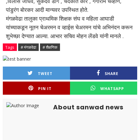
,विलास जाधव, सुकदेव डांगे , चंदकांत कोरे , गंगाराम चव्हाण,
पांडुरंग बोरकर आदी मान्यवर उपस्थित होते.
मंगळवेढा तालुका प्राथमिक शिक्षक संघ व महिला आघाडी
यांच्याकडून नूतन चेअरमन व व्हाईस चेअरमन यांचे अभिनंदन करून
शुभेच्छा देण्यात आल्या. आभार सचिव मोहन लेंडवे यांनी मानले .
Tags
# मंगळवेढा
# शैक्षणिक
TWEET
SHARE
PIN IT
WHATSAPP
About sanwad news