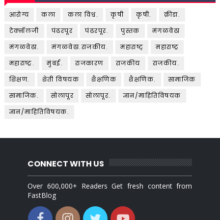
आरोग्य
कला
कला विश्व.
कृषी
कृषी.
क्रीडा.
टेक्नॉलजी
पंढरपूर
पंढरपूर.
पुस्तक
मंगळवेढा
मंगळवेढा.
मंगळवेढा.राजकीय.
महाराष्ट्
महाराष्ट्र
महाराष्ट्र.
मुंबई.
राजकारण
राजकीय
राजकीय.
शिक्षण.
शेती विषयक
शैक्षणिक
शैक्षणिक.
सामाजिक
सामाजिक.
सोलापूर
सोलापूर.
ज्ञान/माहितिविषयक
ज्ञान/माहितिविषयक.
CONNECT WITH US
Over 600,000+ Readers Get fresh content from
FastBlog