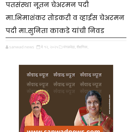
पतसंस्था नूतन चेअरमन पदी
मा.भिमाशंकर तोडकरी व व्हाईस चेअरमन
पदी मा.सुनिता काकडे यांची निवड
sanwad news
मे १२, २०२५
मंगळवेढा,
शैक्षणिक,