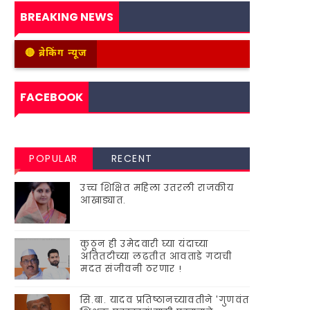
BREAKING NEWS
🔴 ब्रेकिंग न्यूज
FACEBOOK
POPULAR
RECENT
उच्च शिक्षित महिला उतरली राजकीय
आखाड्यात.
कुठून ही उमेदवारी घ्या यंदाच्या
अतितटीच्या लढतीत आवताडे गटाची
मदत संजीवनी ठरणार !
सि.बा. यादव प्रतिष्ठानच्यावतीने 'गुणवंत