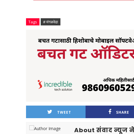
Tags
# मंगळवेढा
TWEET
SHARE
About संवाद न्यूज ने