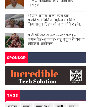
शिक्षक पुरस्कारां'साठी प्रस्तावाचे
आवाहन.
ओंकार बागल यांनी स्वतःच्या
वाढदिवसानिमित्त आईला घडविले
विमानातून तिरुपती बालाजीचे दर्शन.
वारी परिवार सायकल क्लबकडून
मंगळवेढा-तुळापूर-वढू बुद्रुक सायकल
मोहिमेचे आयोजन.
SPONSOR
TAGS
आरोग्य
कला
कला विश्व.
कृषी
कृषी.