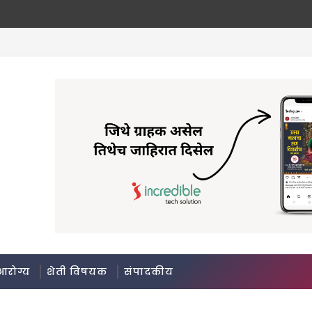
आरोग्य
शेती विषयक
संपादकीय