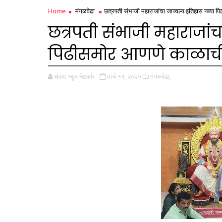
Home
मंगळवेढा
छत्रपती संभाजी महाराजांचा जाज्वल्य इतिहास नव्या
छत्रपती संभाजी महाराजांच
पिढीसमोर आणणे काळाची
संवाद न्यूज नेटवर्क.
मार्च ११, २०२५
मंगळवेढा,