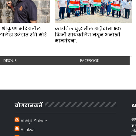
 श्रीकृष्ण मंदिरातील
कारगिल युद्धातील शहीदांना १६०
लालेख उजेडात रवि मोरे
किमी सायकलिंग मधून अनोखी
.
मानवंदना.
DISQUS
FACEBOOK
योगदानकर्ते
A
आप
Abhijit Shinde
झा
Ajinkya
लो