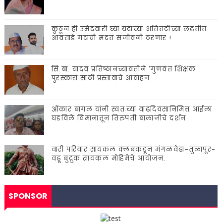
कुठून ही उमेदवारी घ्या यंदाच्या अतितटीच्या लढतीत
आवताडे गटाची मदत संजीवनी ठरणार !
सि.बा. यादव प्रतिष्ठानच्यावतीने 'गुणवंत शिक्षक
पुरस्कारां'साठी प्रस्तावाचे आवाहन.
ओंकार बागल यांनी स्वतःच्या वाढदिवसानिमित्त आईला
घडविले विमानातून तिरुपती बालाजीचे दर्शन.
वारी परिवार सायकल क्लबकडून मंगळवेढा-तुळापूर-
वढू बुद्रुक सायकल मोहिमेचे आयोजन.
SPONSOR