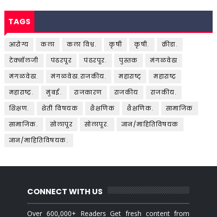
TAGS
आरोग्य
कला
कला विश्व.
कृषी
कृषी.
क्रीडा.
टेक्नॉलजी
पंढरपूर
पंढरपूर.
पुस्तक
मंगळवेढा
मंगळवेढा.
मंगळवेढा.राजकीय.
महाराष्ट्
महाराष्ट्र
महाराष्ट्र.
मुंबई.
राजकारण
राजकीय
राजकीय.
शिक्षण.
शेती विषयक
शैक्षणिक
शैक्षणिक.
सामाजिक
सामाजिक.
सोलापूर
सोलापूर.
ज्ञान/माहितिविषयक
ज्ञान/माहितिविषयक.
CONNECT WITH US
Over 600,000+ Readers Get fresh content from