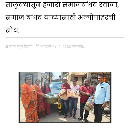
तालुक्यातून हजारो समाजबांधव रवाना,
समाज बांधव यांच्यासाठी अल्पोपाहरची
सोय.
संवाद न्यूज नेटवर्क.
ऑक्टोबर १४, २०२३
मंगळवेढा.,