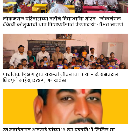
लोकमंगल परिवाराच्या वतीने विद्यार्थ्यांचा गौरव -लोकमंगल
बँकेची कौतुकाची थाप विद्यार्थ्यासाठी प्रेरणादायी : वैभव नागणे
प्राथमिक शिक्षण हाच यशस्वी जीवनाचा पाया - डॉ. बसवराज
शिवपुजे साहेब, DYSP , मंगळवेढा
स्व.महादेवराव आवताडे यांच्या १८ व्या पुण्यतिथी निमित्त या