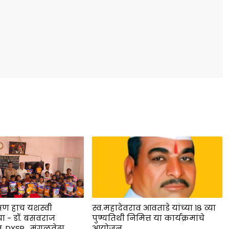
्षण हाच यशस्वी
स्व.महादेवराव आवताडे यांच्या १८ व्या
ा - डॉ. बसवराज
पुण्यतिथी निमित्त या कार्यक्रमांचे
ब, DYSP , मंगळवेढा
आयोजन.