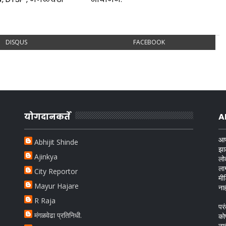
DISQUS
FACEBOOK
योगदानकर्ते
A
आप
Abhijit Shinde
झा
Ajinkya
लो
ला
City Reportor
मी
Mayur Hajare
ना
R Raja
परं
मंगळवेढा प्रतिनिधी.
को
ना