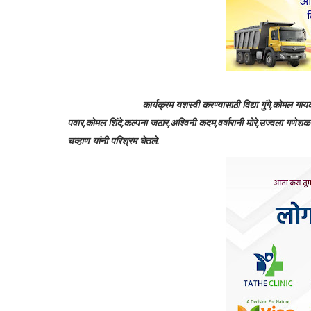
कार्यक्रम यशस्वी करण्यासाठी विद्या गुंगे,कोमल गायकवाड,जस्मी
पवार,कोमल शिंदे,कल्पना जठार,अश्विनी कदम,वर्षारानी मोरे,उज्वला गणेशकर,अ
चव्हाण यांनी परिश्रम घेतले.