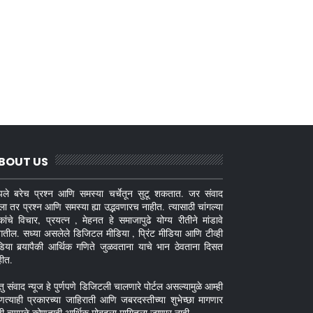
BOUT US
ले बरेच प्रश्न आणि समस्या चर्चेतून सुटू शकतात. जर संवाद
ला तर प्रश्न आणि समस्या ह्या उद्भवणारच नाहीत. त्यासाठी चांगल्या
कांचे विचार, प्रयत्न , मेहनत हे समाजापुढे योग्य रीतीने मांडावे
गतील. सध्या असलेले डिजिटल मीडिया , प्रिंट मीडिया आणि टीव्ही
डिया बर्‍यापैकी आर्थिक गणिते जुळवताना याचे भान ठेवताना दिसत
हीत.
तु संवाद न्यूज हे पुर्णपणे डिजिटली चालणारे पोर्टल असल्यामुळे आम्ही
णत्याही प्रकारच्या जाहिराती आणि जबरदस्तीच्या शुभेच्छा मागणार
ही त्यामुळे कोणताही आर्थिक मोबदला मागितला जाणार नाही.