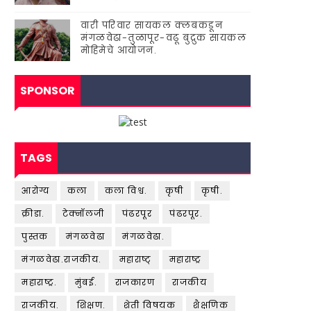
वारी परिवार सायकल क्लबकडून
मंगळवेढा-तुळापूर-वढू बुद्रुक सायकल
मोहिमेचे आयोजन.
SPONSOR
TAGS
आरोग्य
कला
कला विश्व.
कृषी
कृषी.
क्रीडा.
टेक्नॉलजी
पंढरपूर
पंढरपूर.
पुस्तक
मंगळवेढा
मंगळवेढा.
मंगळवेढा.राजकीय.
महाराष्ट्
महाराष्ट्र
महाराष्ट्र.
मुंबई.
राजकारण
राजकीय
राजकीय.
शिक्षण.
शेती विषयक
शैक्षणिक