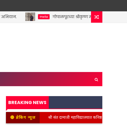
यान.
गोपाळपूरच्या श्रीकृष्ण मंदिरातील तटबंदीचा शिलालेख
मंगळवेढा
BREAKING NEWS
🔴 ब्रेकिंग न्यूज
श्री संत दामाजी महाविद्यालयात कनिष्ठ विभागाच्या वतीने स्वच्छता