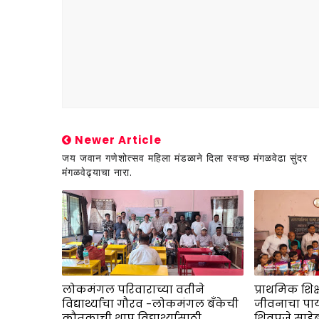
Newer Article
जय जवान गणेशोत्सव महिला मंडळाने दिला स्वच्छ मंगळवेढा सुंदर
मंगळवेढ्याचा नारा.
लोकमंगल परिवाराच्या वतीने
प्राथमिक शिक
विद्यार्थ्यांचा गौरव -लोकमंगल बँकेची
जीवनाचा पाय
कौतुकाची थाप विद्यार्थ्यासाठी
शिवपुजे साहे