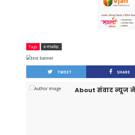
Tags
# मंगळवेढा.
TWEET
SHARE
About संवाद न्यूज ने