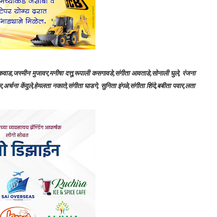
न मुजावर,मनीषा दत्तू,रूपाली कसगावडे,संगीता आवताडे,सोनाली घुले, रंजना
र्चना केंदुले,हेमलता नकाते,संगीता घाडगे, सुनिता इंगळे,संगीता शिंदे,बबीता पवार,लता