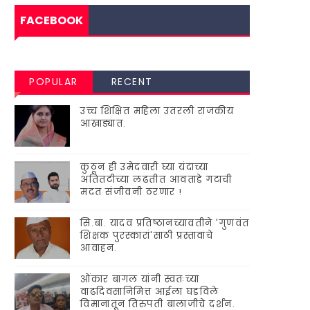
FACEBOOK
POPULAR
RECENT
उच्च शिक्षित महिला उतरली राजकीय
आखाड्यात.
कुठून ही उमेदवारी घ्या यंदाच्या
अतितटीच्या लढतीत आवताडे गटाची
मदत संजीवनी ठरणार !
सि.बा. यादव प्रतिष्ठानच्यावतीने 'गुणवंत
शिक्षक पुरस्कारां'साठी प्रस्तावाचे
आवाहन.
ओंकार बागल यांनी स्वतःच्या
वाढदिवसानिमित्त आईला घडविले
विमानातून तिरुपती बालाजीचे दर्शन.