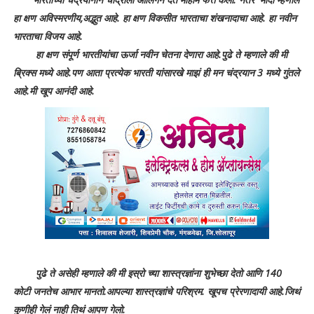
हा क्षण अविस्मरणीय,अद्भुत आहे. हा क्षण विकसीत भारताचा शंखनादाचा आहे. हा नवीन
भारताचा विजय आहे.
हा क्षण संपूर्ण भारतीयांचा ऊर्जा नवीन चेतना देणारा आहे.पुढे ते म्हणाले की मी
ब्रिक्स मध्ये आहे.पण आता प्रत्येक भारती यांसारखे माझं ही मन चंद्रयान 3 मध्ये गुंतले
आहे.मी खूप आनंदी आहे.
पुढे ते असेही म्हणाले की मी इस्रो च्या शास्त्रज्ञांना शुभेच्छा देतो आणि 140
कोटी जनतेच आभार मानतो.आपल्या शास्त्रज्ञांचे परिश्रम. खूपच प्रेरणादायी आहे.जिथं
कुणीही गेलं नाही तिथं आपण गेलो.