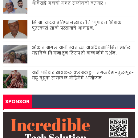
आवताडे गटाची मदत संजीवनी ठरणार !
सि.बा. यादव प्रतिष्ठानच्यावतीने 'गुणवंत शिक्षक
पुरस्कारां'साठी प्रस्तावाचे आवाहन.
ओंकार बागल यांनी स्वतःच्या वाढदिवसानिमित्त आईला
घडविले विमानातून तिरुपती बालाजीचे दर्शन.
वारी परिवार सायकल क्लबकडून मंगळवेढा-तुळापूर-
वढू बुद्रुक सायकल मोहिमेचे आयोजन.
SPONSOR