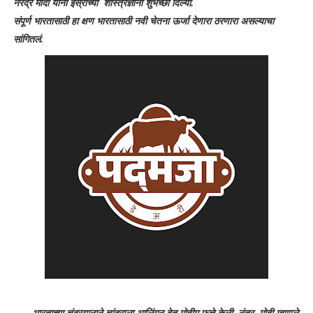
नरेंद्र मोदी यांनी इस्रोच्या शास्त्रज्ञांना शुभेच्छा दिल्या.
संपूर्ण भारतासाठी हा क्षण भारतासाठी नवी चेतना ऊर्जा देणारा ठरणारा असल्याचा
सांगितलं.
भारताच्या चंद्रयानाने चांद्राला आलिंगन देत मोहीम फत्ते केली. नंतर मोदी म्हणाले