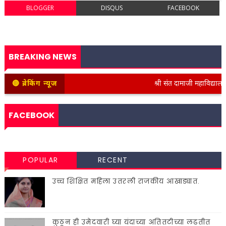
BLOGGER
DISQUS
FACEBOOK
BREAKING NEWS
🔴 ब्रेकिंग न्यूज
श्री संत दामाजी महाविद्यालयात कन
FACEBOOK
POPULAR
RECENT
उच्च शिक्षित महिला उतरली राजकीय आखाड्यात.
कुठून ही उमेदवारी घ्या यंदाच्या अतितटीच्या लढतीत