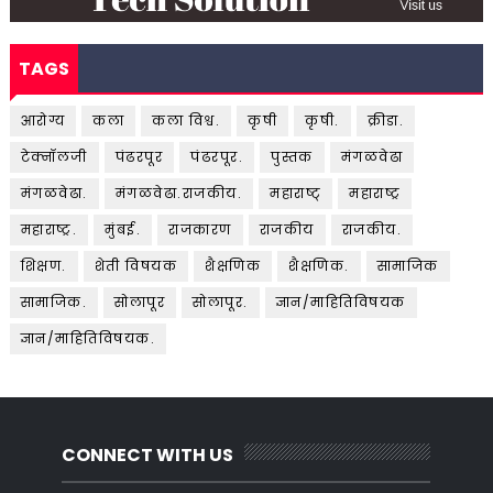
TAGS
आरोग्य
कला
कला विश्व.
कृषी
कृषी.
क्रीडा.
टेक्नॉलजी
पंढरपूर
पंढरपूर.
पुस्तक
मंगळवेढा
मंगळवेढा.
मंगळवेढा.राजकीय.
महाराष्ट्
महाराष्ट्र
महाराष्ट्र.
मुंबई.
राजकारण
राजकीय
राजकीय.
शिक्षण.
शेती विषयक
शैक्षणिक
शैक्षणिक.
सामाजिक
सामाजिक.
सोलापूर
सोलापूर.
ज्ञान/माहितिविषयक
ज्ञान/माहितिविषयक.
CONNECT WITH US