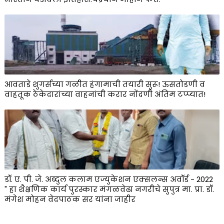
आवताडे शुगर्सच्या गळीत हंगामाची तयारी सुरू! ऊसतोडणी व
वाहतूक ठेकेदारांच्या वाहनांची करार नोंदणी अंतिम टप्प्यात!
डॉ. ए. पी. जे. अब्दुल कलाम एज्युकेशन एक्सलन्स अवॉर्ड - 2022
" हा शैक्षणिक कार्य पुरस्कार मंगळवेढा नगरीचे सुपुत्र मा. प्रा. डॉ.
मंगेश मोहन वेदपाठक सर यांना जाहीर