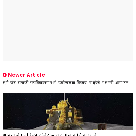
Newer Article
श्री संत दामाजी महाविद्यालयामध्ये उद्योजकता विकास यात्रेचे यशस्वी आयोजन.
भारताने घडविला इतिहास.चंद्रयान मोहीम फत्ते.