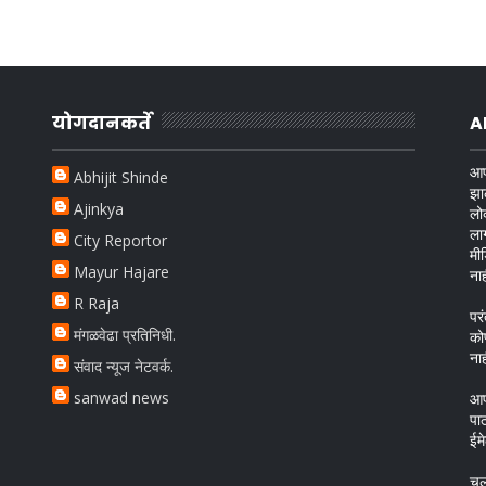
योगदानकर्ते
A
आप
Abhijit Shinde
झा
Ajinkya
लो
ला
City Reportor
मी
Mayur Hajare
ना
R Raja
परं
मंगळवेढा प्रतिनिधी.
को
ना
संवाद न्यूज नेटवर्क.
sanwad news
आप
पा
ईम
चल