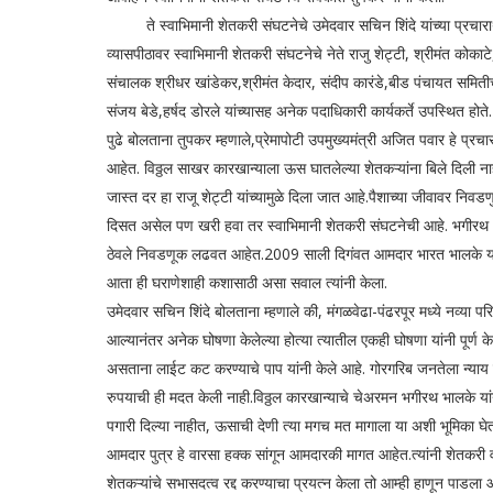
ते स्वाभिमानी शेतकरी संघटनेचे उमेदवार सचिन शिंदे यांच्या प्रचारा
व्यासपीठावर स्वाभिमानी शेतकरी संघटनेचे नेते राजु शेट्टी, श्रीमंत कोकाट
संचालक श्रीधर खांडेकर,श्रीमंत केदार, संदीप कारंडे,बीड पंचायत समितीच
संजय बेडे,हर्षद डोरले यांच्यासह अनेक पदाधिकारी कार्यकर्ते उपस्थित होते.
पुढे बोलताना तुपकर म्हणाले,प्रेमापोटी उपमुख्यमंत्री अजित पवार हे प
आहेत. विठ्ठल साखर कारखान्याला ऊस घातलेल्या शेतकऱ्यांना बिले दिली नाही
जास्त दर हा राजू शेट्टी यांच्यामुळे दिला जात आहे.पैशाच्या जीवावर निव
दिसत असेल पण खरी हवा तर स्वाभिमानी शेतकरी संघटनेची आहे. भगीरथ
ठेवले निवडणूक लढवत आहेत.2009 साली दिगंवत आमदार भारत भालके यांनी 
आता ही घराणेशाही कशासाठी असा सवाल त्यांनी केला.
उमेदवार सचिन शिंदे बोलताना म्हणाले की, मंगळवेढा-पंढरपूर मध्ये नव्या परि
आल्यानंतर अनेक घोषणा केलेल्या होत्या त्यातील एकही घोषणा यांनी पूर्ण क
असताना लाईट कट करण्याचे पाप यांनी केले आहे. गोरगरिब जनतेला न्याय म
रुपयाची ही मदत केली नाही.विठ्ठल कारखान्याचे चेअरमन भगीरथ भालके यांनी
पगारी दिल्या नाहीत, ऊसाची देणी त्या मगच मत मागाला या अशी भूमिका घे
आमदार पुत्र हे वारसा हक्क सांगून आमदारकी मागत आहेत.त्यांनी शेतकरी व
शेतकऱ्यांचे सभासदत्व रद्द करण्याचा प्रयत्न केला तो आम्ही हाणून पाडला