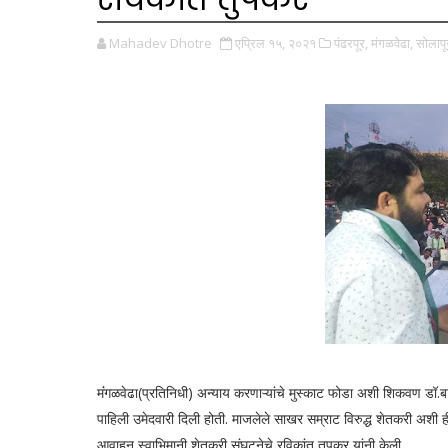
Mahadev Dhotre
एप्रिल १५, २०२१
पंढरपूर,
मंगळवेढा,
सोलापू
मंंगळवेढा(प्रतिनिधी) अन्याय करणाऱ्यांचे मुस्काट फोडा अशी शिकवण डॉ.बा
पाहिली उमेदवारी दिली होती. माजलेले साखर सम्राट विरुद्ध शेतकरी अशी 
आवाहन स्वाभिमानी शेतकरी सं