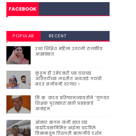
FACEBOOK
POPULAR
RECENT
उच्च शिक्षित महिला उतरली राजकीय
आखाड्यात.
कुठून ही उमेदवारी घ्या यंदाच्या
अतितटीच्या लढतीत आवताडे गटाची
मदत संजीवनी ठरणार !
सि.बा. यादव प्रतिष्ठानच्यावतीने 'गुणवंत
शिक्षक पुरस्कारां'साठी प्रस्तावाचे
आवाहन.
ओंकार बागल यांनी स्वतःच्या
वाढदिवसानिमित्त आईला घडविले
विमानातून तिरुपती बालाजीचे दर्शन.