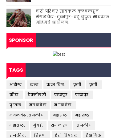
वारी परिवार सायकल क्लबकडून
मंगळवेढा-तुळापूर-वढू बुद्रुक सायकल
मोहिमेचे आयोजन.
SPONSOR
TAGS
आरोग्य
कला
कला विश्व.
कृषी
कृषी.
क्रीडा.
टेक्नॉलजी
पंढरपूर
पंढरपूर.
पुस्तक
मंगळवेढा
मंगळवेढा.
मंगळवेढा.राजकीय.
महाराष्ट्
महाराष्ट्र
महाराष्ट्र.
मुंबई.
राजकारण
राजकीय
राजकीय.
शिक्षण.
शेती विषयक
शैक्षणिक