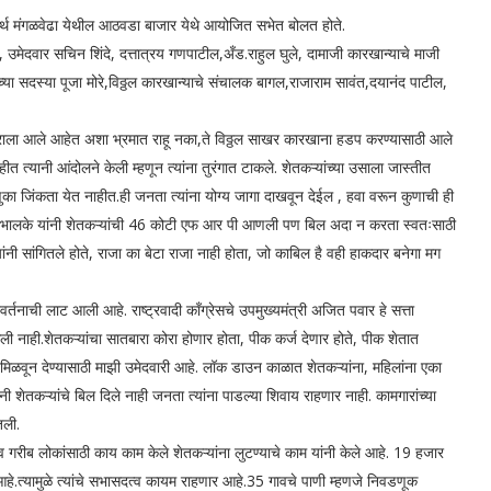
र्थ मंगळवेढा येथील आठवडा बाजार येथे आयोजित सभेत बोलत होते.
े, उमेदवार सचिन शिंदे, दत्तात्रय गणपाटील,अँड.राहुल घुले, दामाजी कारखान्याचे माजी
्या सदस्या पूजा मोरे,विठ्ठल कारखान्याचे संचालक बागल,राजाराम सावंत,दयानंद पाटील,
्रचाराला आले आहेत अशा भ्रमात राहू नका,ते विठ्ठल साखर कारखाना हडप करण्यासाठी आले
त त्यानी आंदोलने केली म्हणून त्यांना तुरंगात टाकले. शेतकऱ्यांच्या उसाला जास्तीत
डणुका जिंकता येत नाहीत.ही जनता त्यांना योग्य जागा दाखवून देईल , हवा वरून कुणाची ही
 भालके यांनी शेतकऱ्यांची 46 कोटी एफ आर पी आणली पण बिल अदा न करता स्वतःसाठी
सांगितले होते, राजा का बेटा राजा नाही होता, जो काबिल है वही हाकदार बनेगा मग
वर्तनाची लाट आली आहे. राष्ट्रवादी कॉंग्रेसचे उपमुख्यमंत्री अजित पवार हे सत्ता
ेली नाही.शेतकऱ्यांचा सातबारा कोरा होणार होता, पीक कर्ज देणार होते, पीक शेतात
िळवून देण्यासाठी माझी उमेदवारी आहे. लॉक डाउन काळात शेतकऱ्यांना, महिलांना एका
 शेतकऱ्यांचे बिल दिले नाही जनता त्यांना पाडल्या शिवाय राहणार नाही. कामगारांच्या
तली.
 गरीब लोकांसाठी काय काम केले शेतकऱ्यांना लुटण्याचे काम यांनी केले आहे. 19 हजार
 आहे.त्यामुळे त्यांचे सभासदत्व कायम राहणार आहे.35 गावचे पाणी म्हणजे निवडणूक