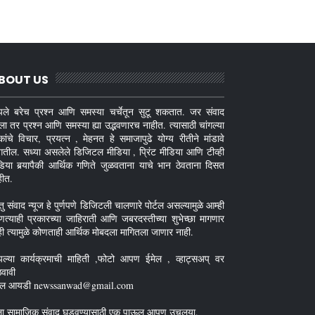
BOUT US
ले बरेच प्रश्न आणि समस्या चर्चेतून सुटू शकतात. जर संवाद
ला तर प्रश्न आणि समस्या ह्या उद्भवणारच नाहीत. त्यासाठी चांगल्या
कांचे विचार, प्रयत्न , मेहनत हे समाजापुढे योग्य रीतीने मांडावे
गतील. सध्या असलेले डिजिटल मीडिया , प्रिंट मीडिया आणि टीव्ही
डिया बर्‍यापैकी आर्थिक गणिते जुळवताना याचे भान ठेवताना दिसत
हीत.
तु संवाद न्यूज हे पुर्णपणे डिजिटली चालणारे पोर्टल असल्यामुळे आम्ही
णत्याही प्रकारच्या जाहिराती आणि जबरदस्तीच्या शुभेच्छा मागणार
ही त्यामुळे कोणताही आर्थिक मोबदला मागितला जाणार नाही.
ल्या कार्यक्रमाची माहिती ,फोटो आपण ईमेल , व्हाट्सअप् वर
ठवावी
ेल आयडी newssanwad@gmail.com
ा सामाजिक संवाद घडवण्यासाठी एक पाऊल आपण उचलूया.