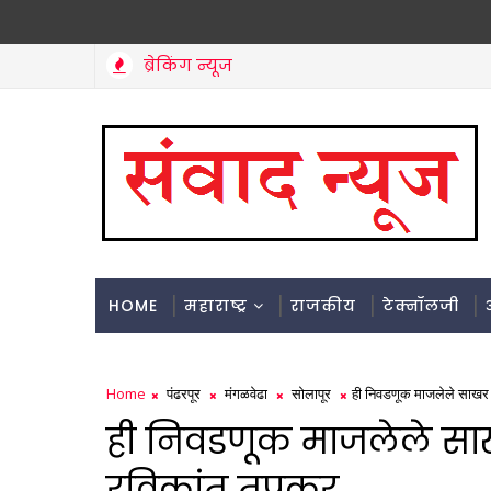
ब्रेकिंग न्यूज
HOME
महाराष्ट्र
राजकीय
टेक्नॉलजी
Home
पंढरपूर
मंगळवेढा
सोलापूर
ही निवडणूक माजलेले साखर स
ही निवडणूक माजलेले साख
रविकांत तुपकर