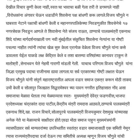
देखील विचार कुणी केला नाही,स्वतःचा भावाचा बळी गेला तरी ते डगमगले नाही
,विरोधकांना अंगावर घेऊन धडाडीने शिवसेना पक्ष बांधणी करू लागले.विजय चौगुले न
घाबरता नेटाने पक्षाची बांधणी केली व महानगरपालिकेच्या निवडणुकीत शिवसेनेचे १७
नगरसेवक निवडुन आणले ते शिवासेना नेते संजय राऊत, ठाण्याचे पालकमंत्री एकनाथ
शिंदे यांच्या मार्गदर्शनाखाली पण नवी मुंबईतील संकुचित शिवसेना नेत्यांना या गोष्टी
पचल्या नाहीत त्यांनी त्यांचा खेळ सुरु केला प्रत्येक वेळेला विजय चौगुले यांना कसे
डावलता येईल याकडे लक्ष केंद्रित केले व तशा बातम्या वरिष्ठांच्या कानावर टाकुन ते
मातोश्री ,सेनाभवन येते नेहमी गाराणी मांडली गेली. याचाच परिणाम विजय चौगुले यांना
जिल्हा प्रमुख पदाचा राजीनामा द्यावा लागला.या सर्व प्रकारच्या गोष्टी लक्षात घेऊन
विजय चौगुले यांनी संपुर्ण महाराष्ट्रातील आपला वडार समाज एकत्र करून मोठी ताकद
उभी केली व सोलापुर जिल्ह्यात सिद्धरामेश्वर च्या पावन नगरीत इतिहासात नोंद असा
समाजाचा मेळावा घेतला त्या मेळ्याव्यास स्वतः मुख्यमंत्री देवेंद्र फडणवीस,भाजपा
प्रदेशध्याक्ष चंद्रकांत दादा पाटील,केंद्रीय मंत्री रामदास आठवले,ठाण्याचे पालकमंत्री
एकनाथ शिंदे,खा. राजन विचारे,सोलापूरचे पालकमंत्री विजयकुमार देशमुख यांच्यासह
अनेक नेते या मेळाव्याचे साक्षीदार होते.एवढा मोठा समाज पाहुन मुख्यमंत्र्यांनी
व्यासपीठावर सर्व मान्यवरांच्या उपस्थितीत स्वतंत्र वडार समाजासाठी एक समिती नेमून
त्यास राज्यमंत्रीपदाचा दर्जा देऊन त्या समितीचे अध्यक्ष म्हणून विजय चौगुले यांची