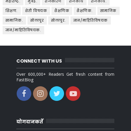
महाराष्ट्र.
मुंबई.
राजकारण
राजकीय
राजकीय.
शिक्षण.
शेती विषयक
शैक्षणिक
शैक्षणिक.
सामाजिक
सामाजिक.
सोलापूर
सोलापूर.
ज्ञान/माहितिविषयक
ज्ञान/माहितिविषयक.
CONNECT WITH US
Over 600,000+ Readers Get fresh content from
FastBlog
योगदानकर्ते