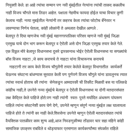
नियुक्ती केले. हा आहे त्यांचा सन्मान पण नवी मुंबईतील नेत्यांना त्यांची ताकद कळलीच
नाही विजय चौगले मास लिडर आहेत. पक्षाला नेहमीच फायदा होईल याचा विचार कुणी
केलाच नाही. नव्या मुबईतील नेत्यांनी तर कहरच केला त्यांचा फोटोच बँनेरवर न
लावण्याचा निर्णय घेतला, कांही लोकांनी ते अमलात देखील आणले .
बेलापूर ते दिघा म्हणजेच नवी मुंबई महानगरपालिका परिसर म्हणजे नवी मुंबई जिल्हा
प्रमुख याचे दोन भाग करून बेलापूर व ऐरोली असे दोन जिल्हा प्रमुख तयार केले गेले.
एक विठ्ठल मोरे बेलापूर विधानसभा दुसरे द्वारकानाथ भोईर ऐरोली विधानसभा या सगळ्यांचे
बॉस विजय नाहटा ,जे काय करायचे ते नाहटा यांना विचारूनच करायचे
नाहटानी तर काय केले विजय चौगुलेंनी तयार केलेले बेलापूर विभागातील कार्यकर्ते
घेऊनच संघटना बांधण्यास सुरवात केली पण पुर्णपणे विजय चौगुले यांना डावलुनच त्यात
त्यांचा स्वार्थ होताच की त्यांना सेनेकडुन आमदारकी ची तिकीट मिळावी बस या पलिकडे
कांहीच नाही,ते उपनेते नव्या मुंबईचे बेलापूर व ऐरोली विधानसभा या दोनी मतदारसंघात
लक्ष केंद्रित केले पाहिजे होते.पण नाही त्यांनी स्वतः पुरते मर्यादित अंथरूण पांघरूण
पाहिले त्यांना संघटनेशी काय घेणे देणे, उपनेते म्हणुन संपुर्ण नव्या मुंबईत लक्ष घालायला
पाहिजे होते ते त्यांनी का नाही केले.शिवसेना उपनेते म्हणुन ऐरोली मतदारसंघात त्यांचे
वैयक्तिक पातळीवर काम शुन्य आहे,आज निवडणुकीच्या तोंडावर चार सहा महिने कांही
सामाजिक उपक्रम राबविले व थोड्याफार प्रमाणात कार्यकर्त्यांच्या संपर्कात राहिले