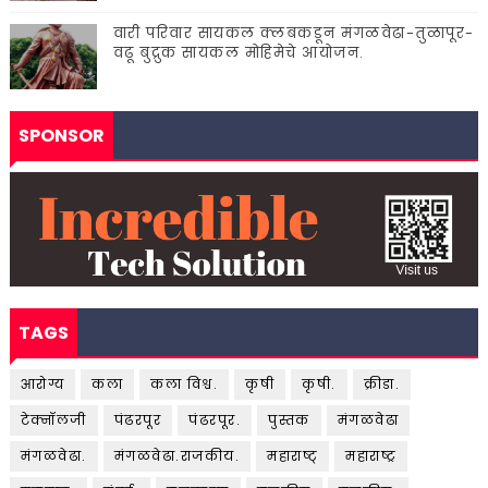
वारी परिवार सायकल क्लबकडून मंगळवेढा-तुळापूर-
वढू बुद्रुक सायकल मोहिमेचे आयोजन.
SPONSOR
TAGS
आरोग्य
कला
कला विश्व.
कृषी
कृषी.
क्रीडा.
टेक्नॉलजी
पंढरपूर
पंढरपूर.
पुस्तक
मंगळवेढा
मंगळवेढा.
मंगळवेढा.राजकीय.
महाराष्ट्
महाराष्ट्र