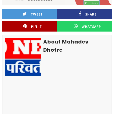
TWEET
SHARE
PIN IT
WHATSAPP
About Mahadev
Dhotre