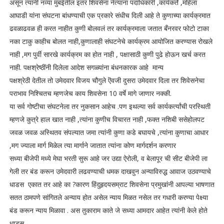
असून त्यांनी नव्या मुंबईतील इतर शिवसेना नेत्याना पदाधिकारी ,कार्यकर्ते ,महिला
आघाडी यांना संघटना बांधण्याची एक प्रकारे संधीच दिली आहे ते कुणाच्या कार्यक्रमात
ढवळाढवळ ही करत नाहीत कुणी बोलवलं तर कार्यक्रमाला जतात बँनरवर फोटो टाका
नका टाकु काहीच बोलत नाही,कुणालाही संघटनेचे कार्यक्रम आयोजित करण्यास रोखले
नाही ,मग पुर्वी सारखे कार्यक्रम का होत नाही , पक्षासाठी कुणी पुढे होऊन खर्च करत
नाही. पक्षश्रेष्ठींनी दिलेला आदेश सगळ्यांना बंधनकारक आहे मान्य
पक्षश्रेठी देतील तो उमेदवार विजय चौगुले ऎवजी दुसरा उमेदवार दिला तर शिवेसनेचा
पराभाव निश्चितच म्हणजेच काय शिवसेना 10 वर्षे मागे जाणार नक्की.
या सर्व गोष्टीचा संघटनेला तर नुकसान आहेच .पण इथल्या सर्व कार्यकर्त्यांची परस्थिती
म्हणजे कुत्रे हाल खात नाही ,त्यांना कुणीच विचारत नाही ,फक्त नशिबी ससेहोलपट
जवळ जवळ अस्थितव संपल्यात जमा त्यांनी कुणा कडे बघायचे ,त्यांना कुणाचा आधार
,मग ज्याला मार्ग मिळेल त्या मार्गाने जातात त्यांना कोण मार्गदर्शन करणार
सध्या बीजेपी मध्ये मेघा भरती सुरू आहे जर उद्या ऐरोली, व बेलापूर ची सीट बीजेपी ला
गेली तर बंड करून उमेदवारी लढवण्याची धमक दाखवुन अन्याविरुद्ध आवाज उठवण्याचे
धाडस एकात तर आहे का ?कारण हिंदुहृदयसम्राट शिवसेना प्रमुखांनी आपल्या भाषणात
सतत ठामपणे सांगितले अन्याय होत असेल न्याय मिळत नसेल तर गधारी करण्या पेक्ष्या
बंड करून न्याय मिळावा . अस तुकाराम काते जे सध्या आमदार आहेत त्यांनी केले होते
धाडस