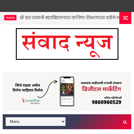
श्री संत दामाजी महाविद्यालयात कनिष्ठ विभागाच्या वतीने स्वच्छता अभिय
ळवेढा