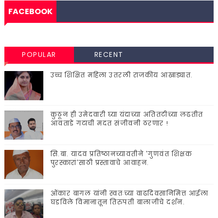
FACEBOOK
POPULAR
RECENT
उच्च शिक्षित महिला उतरली राजकीय आखाड्यात.
कुठून ही उमेदवारी घ्या यंदाच्या अतितटीच्या लढतीत
आवताडे गटाची मदत संजीवनी ठरणार !
सि.बा. यादव प्रतिष्ठानच्यावतीने 'गुणवंत शिक्षक
पुरस्कारां'साठी प्रस्तावाचे आवाहन.
ओंकार बागल यांनी स्वतःच्या वाढदिवसानिमित्त आईला
घडविले विमानातून तिरुपती बालाजीचे दर्शन.