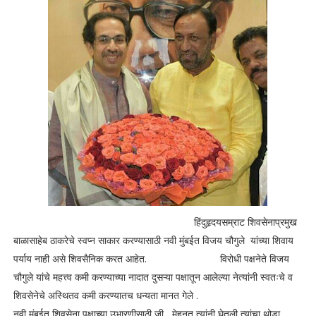
हिंदुहृदयसम्राट शिवसेनाप्रमुख
बाळासाहेब ठाकरेचे स्वप्न साकार करण्यासाठी नवी मुंबईत विजय चौगुले यांच्या शिवाय
पर्याय नाही असे शिवसैनिक करत आहेत. विरोधी पक्षनेते विजय
चौगुले यांचे महत्त्व कमी करण्याच्या नादात दुसऱ्या पक्षातून आलेल्या नेत्यांनी स्वतःचे व
शिवसेनेचे अस्थितव कमी करण्यातच धन्यता मानत गेले .
नवी मुंबईत शिवसेना पक्षाच्या उभारणीसाठी जी मेहनत त्यांनी घेतली,त्यांचा थोडा