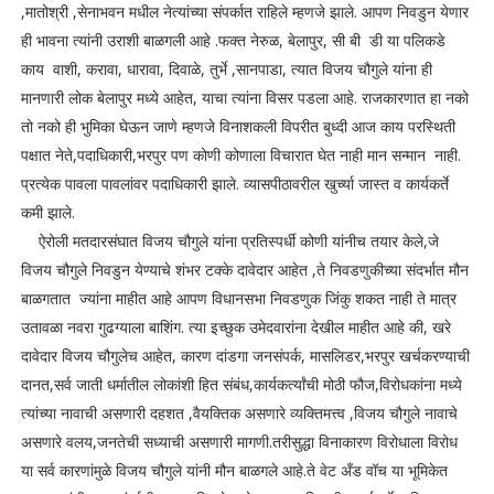
,मातोश्री ,सेनाभवन मधील नेत्यांच्या संपर्कात राहिले म्हणजे झाले. आपण निवडुन येणार
ही भावना त्यांनी उराशी बाळगली आहे .फक्त नेरुळ, बेलापुर, सी बी डी या पलिकडे
काय वाशी, करावा, धारावा, दिवाळे, तुर्भे ,सानपाडा, त्यात विजय चौगुले यांना ही
मानणारी लोक बेलापुर मध्ये आहेत, याचा त्यांना विसर पडला आहे. राजकारणात हा नको
तो नको ही भुमिका घेऊन जाणे म्हणजे विनाशकली विपरीत बुध्दी आज काय परस्थिती
पक्षात नेते,पदाधिकारी,भरपुर पण कोणी कोणाला विचारात घेत नाही मान सन्मान नाही.
प्रत्येक पावला पावलांवर पदाधिकारी झाले. व्यासपीठावरील खुर्च्या जास्त व कार्यकर्ते
कमी झाले.
ऐरोली मतदारसंघात विजय चौगुले यांना प्रतिस्पर्धी कोणी यांनीच तयार केले,जे
विजय चौगुले निवडुन येण्याचे शंभर टक्के दावेदार आहेत ,ते निवडणुकीच्या संदर्भात मौन
बाळगतात ज्यांना माहीत आहे आपण विधानसभा निवडणुक जिंकु शकत नाही ते मात्र
उतावळा नवरा गुढग्याला बाशिंग. त्या इच्छुक उमेदवारांना देखील माहीत आहे की, खरे
दावेदार विजय चौगुलेच आहेत, कारण दांडगा जनसंपर्क, मासलिडर,भरपुर खर्चकरण्याची
दानत,सर्व जाती धर्मातील लोकांशी हित संबंध,कार्यकर्त्यांची मोठी फौज,विरोधकांना मध्ये
त्यांच्या नावाची असणारी दहशत ,वैयक्तिक असणारे व्यक्तिमत्त्व ,विजय चौगुले नावाचे
असणारे वलय,जनतेची सध्याची असणारी मागणी.तरीसुद्धा विनाकारण विरोधाला विरोध
या सर्व कारणांमुळे विजय चौगुले यांनी मौन बाळगले आहे.ते वेट अँड वॉच या भूमिकेत