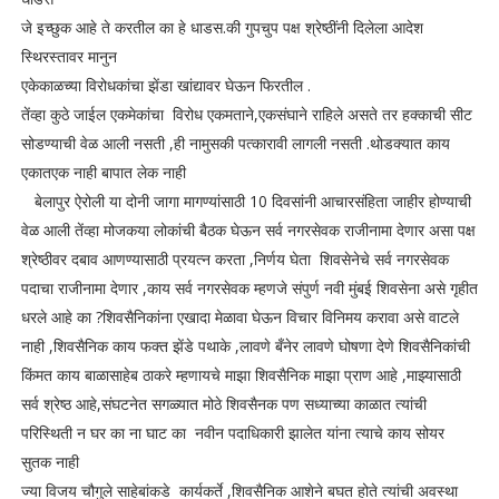
जे इच्छुक आहे ते करतील का हे धाडस.की गुपचुप पक्ष श्रेष्ठींनी दिलेला आदेश
स्थिरस्तावर मानुन
एकेकाळच्या विरोधकांचा झेंडा खांद्यावर घेऊन फिरतील .
तेंव्हा कुठे जाईल एकमेकांचा विरोध एकमताने,एकसंघाने राहिले असते तर हक्काची सीट
सोडण्याची वेळ आली नसती ,ही नामुसकी पत्कारावी लागली नसती .थोडक्यात काय
एकातएक नाही बापात लेक नाही
बेलापुर ऐरोली या दोनी जागा मागण्यांसाठी 10 दिवसांनी आचारसंहिता जाहीर होण्याची
वेळ आली तेंव्हा मोजकया लोकांची बैठक घेऊन सर्व नगरसेवक राजीनामा देणार असा पक्ष
श्रेष्ठीवर दबाव आणण्यासाठी प्रयत्न करता ,निर्णय घेता शिवसेनेचे सर्व नगरसेवक
पदाचा राजीनामा देणार ,काय सर्व नगरसेवक म्हणजे संपुर्ण नवी मुंबई शिवसेना असे गृहीत
धरले आहे का ?शिवसैनिकांना एखादा मेळावा घेऊन विचार विनिमय करावा असे वाटले
नाही ,शिवसैनिक काय फक्त झेंडे पथाके ,लावणे बँनेर लावणे घोषणा देणे शिवसैनिकांची
किंमत काय बाळासाहेब ठाकरे म्हणायचे माझा शिवसैनिक माझा प्राण आहे ,माझ्यासाठी
सर्व श्रेष्ठ आहे,संघटनेत सगळ्यात मोठे शिवसैनक पण सध्याच्या काळात त्यांची
परिस्थिती न घर का ना घाट का नवीन पदाधिकारी झालेत यांना त्याचे काय सोयर
सुतक नाही
ज्या विजय चौगुले साहेबांकडे कार्यकर्ते ,शिवसैनिक आशेने बघत होते त्यांची अवस्था