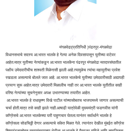
मंगळवेढा(प्रतिनिधी )पंढरपूर-मंगळवेढा
विधानसभाचे सदस्य आ.भारत भालके हे गेल्या अनेक दिवसापासून युतीच्या वाटेवर
आहेत.मात्र युतीच्या नेत्यांकडुन आ.भारत भालकेंना पंढरपूर मंगळवेढा मतदारसंघातील
पक्षीय उमेदवारीचीच शाश्वती मिळेनासी झाली आहे.त्यामुळेच त्यांचा महायुतीचा प्रवेश
रखडला असल्याचे बोलले जात आहे. आ.भारत भालकेचे युतीच्या उमेदवारीसाठी अद्यापही
प्रयत्न सुरू आहेत.मात्र उमेदवारी मिळालीच नाही तर आ.भारत भालके युतीतील काही
वरिष्ठ नेत्यांच्या सुचनेनुसार अपक्ष उभारण्याच्या तयारीत आहेत.
आ.भारत भालके हे राधाकृष्ण विखे पाटील यांच्यासोबतच भाजपामध्ये जाणार असल्याची
चर्चा होती.मात्र तसे काही झाले नाही.आषाढी यात्रेवेळी मुख्यमंत्री फडणवीस यांनी
कॉग्रेसचे आ.भारत भालकेच्या घरी पाहुणचार घेतला.यानंतर सर्वार्थाने भालके हे
कॉग्रेसला सोडचिठ्ठी देणार असल्याचे संकेत मिळत गेले. त्यानंतर देखील मुंबईत कॉग्रेस
शिष्टमंडळासोबत मुख्यमंत्रयाच्या भेटीला आ.भालके हे गैरहजर राहिले आणि साहजिकच