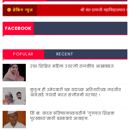
🔴 ब्रेकिंग न्यूज
श्री संत दामाजी महाविद्यालयात कनिष्ठ
FACEBOOK
POPULAR
RECENT
उच्च शिक्षित महिला उतरली राजकीय आखाड्यात.
कुठून ही उमेदवारी घ्या यंदाच्या अतितटीच्या लढतीत
आवताडे गटाची मदत संजीवनी ठरणार !
सि.बा. यादव प्रतिष्ठानच्यावतीने 'गुणवंत शिक्षक
पुरस्कारां'साठी प्रस्तावाचे आवाहन.