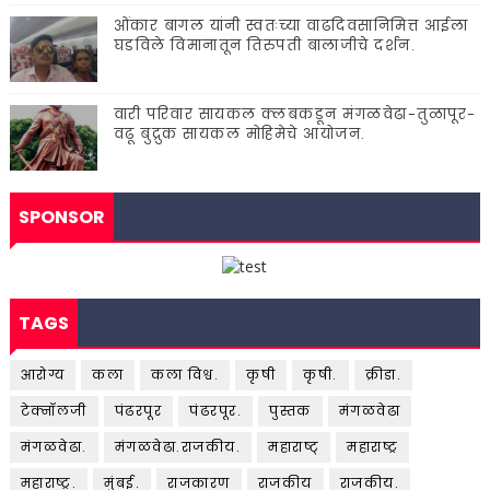
ओंकार बागल यांनी स्वतःच्या वाढदिवसानिमित्त आईला
घडविले विमानातून तिरुपती बालाजीचे दर्शन.
वारी परिवार सायकल क्लबकडून मंगळवेढा-तुळापूर-
वढू बुद्रुक सायकल मोहिमेचे आयोजन.
SPONSOR
TAGS
आरोग्य
कला
कला विश्व.
कृषी
कृषी.
क्रीडा.
टेक्नॉलजी
पंढरपूर
पंढरपूर.
पुस्तक
मंगळवेढा
मंगळवेढा.
मंगळवेढा.राजकीय.
महाराष्ट्
महाराष्ट्र
महाराष्ट्र.
मुंबई.
राजकारण
राजकीय
राजकीय.