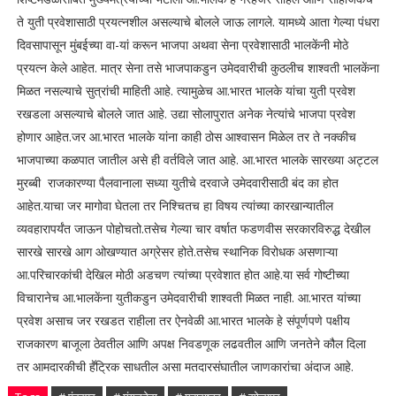
ते युती प्रवेशासाठी प्रयत्नशील असल्याचे बोलले जाऊ लागले. यामध्ये आता गेल्या पंधरा
दिवसापासून मुंबईच्या वा-यां करून भाजपा अथवा सेना प्रवेशासाठी भालकेंनी मोठे
प्रयत्न केले आहेत. मात्र सेना तसे भाजपाकडुन उमेदवारीची कुठलीच शाश्वती भालकेंना
मिळत नसल्याचे सुत्रांची माहिती आहे. त्यामुळेच आ.भारत भालके यांचा युती प्रवेश
रखडला असल्याचे बोलले जात आहे. उद्या सोलापुरात अनेक नेत्यांचे भाजपा प्रवेश
होणार आहेत.जर आ.भारत भालके यांना काही ठोस आश्वासन मिळेल तर ते नक्कीच
भाजपाच्या कळपात जातील असे ही वर्तविले जात आहे. आ.भारत भालके सारख्या अट्टल
मुरब्बी राजकारण्या पैलवानाला सध्या युतीचे दरवाजे उमेदवारीसाठी बंद का होत
आहेत.याचा जर मागोवा घेतला तर निश्चितच हा विषय त्यांच्या कारखान्यातील
व्यवहारापर्यंत जाऊन पोहोचतो.तसेच गेल्या चार वर्षात फडणवीस सरकारविरुद्ध देखील
सारखे सारखे आग ओखण्यात अग्रेसर होते.तसेच स्थानिक विरोधक असणाऱ्या
आ.परिचारकांची देखिल मोठी अडचण त्यांच्या प्रवेशात होत आहे.या सर्व गोष्टीच्या
विचारानेच आ.भालकेंना युतीकडुन उमेदवारीची शाश्वती मिळत नाही. आ.भारत यांच्या
प्रवेश असाच जर रखडत राहीला तर ऐनवेळी आ.भारत भालके हे संपूर्णपणे पक्षीय
राजकारण बाजूला ठेवतील आणि अपक्ष निवडणूक लढवतील आणि जनतेने कौल दिला
तर आमदारकीची हॕट्रिक साधतील असा मतदारसंघातील जाणकारांचा अंदाज आहे.