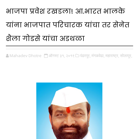
भाजपा प्रवेश रखडला! आ.भारत भालके
यांना भाजपात परिचारक यांचा तर सेनेत
शैला गोडसे यांचा अडथळा
Mahadev Dhotre
ऑगस्ट ३१, २०१९
पंढरपूर,
मंगळवेढा,
महाराष्ट्र,
सोलापूर,