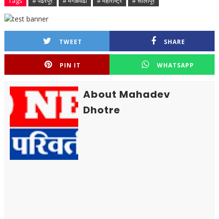
Tags
# पंढरपूर
# मंगळवेढा
# महाराष्ट्र
# सोलापूर
TWEET
SHARE
PIN IT
WHATSAPP
About Mahadev
Dhotre