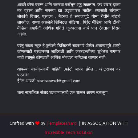
आपले बरेच प्रश्न आणि समस्या चर्चेतून सुटू शकतात. जर संवाद झाला
तर प्रश्न आणि समस्या ह्या उद्भवणारच नाहीत. त्यासाठी चांगल्या
लोकांचे विचार, प्रयत्न , मेहनत हे समाजापुढे योग्य रीतीने मांडावे
लागतील. सध्या असलेले डिजिटल मीडिया , प्रिंट मीडिया आणि टीव्ही
मीडिया बर्‍यापैकी आर्थिक गणिते जुळवताना याचे भान ठेवताना दिसत
नाहीत.
परंतु संवाद न्यूज हे पुर्णपणे डिजिटली चालणारे पोर्टल असल्यामुळे आम्ही
कोणत्याही प्रकारच्या जाहिराती आणि जबरदस्तीच्या शुभेच्छा मागणार
नाही त्यामुळे कोणताही आर्थिक मोबदला मागितला जाणार नाही.
आपल्या कार्यक्रमाची माहिती ,फोटो आपण ईमेल , व्हाट्सअप् वर
पाठवावी
ईमेल आयडी newssanwad@gmail.com
चला सामाजिक संवाद घडवण्यासाठी एक पाऊल आपण उचलूया.
Crafted with
by
TemplatesYard
| IN ASSOCIATION WITH
Incredible Tech Solution