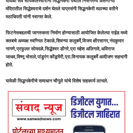
यावेळी सर्व सायकलस्वारांनी सिद्धनकेरी येथील निसर्गरम्य असणाऱ्या
मंदिरातील सिद्धेश्वराचे दर्शन घेतले याप्रसंगी सिद्धनकेरी मठाच्या वतीने
मठाधिपती यांनी स्वागत केले.
फिटनेसबद्दलची जागरुकता निर्माण होण्यासाठी आयोजित केलेल्या राईड मध्ये
क्लबचे अध्यक्ष स्वप्निल टेकाळे,शिवन्या कलुबर्मे,विजय क्षीरसागर,नंदकुमार
नागणे,प्रफुल्ल सोमदळे,सिद्धेश्वर डोंगरे,प्रा महेश अलिगावे,अविराज
जाधव,विष्णू भोसले,पांडुरंग कोंडूभैरी,प्रा.विनायक कलुबर्मे आदीजण सहभागी
होते.
यावेळी सिद्धनकेरीचे समाधान चौगुले यांचे विशेष सहकार्य लाभले.