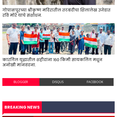
गोपाळपूरच्या श्रीकृष्ण मंदिरातील तटबंदीचा शिलालेख उजेडात
रवि मोरे यांचे संशोधन.
कारगिल युद्धातील शहीदांना १६० किमी सायकलिंग मधून
अनोखी मानवंदना.
BLOGGER
DISQUS
FACEBOOK
BREAKING NEWS