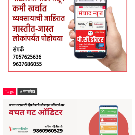
Tags
# मंगळवेढा