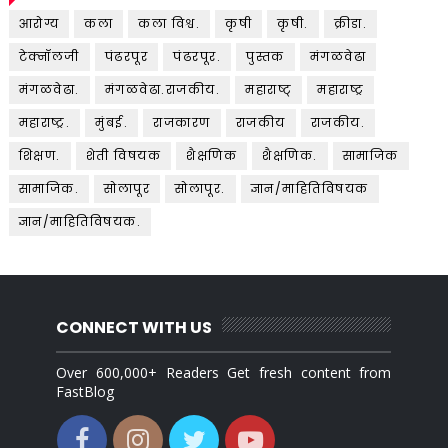
आरोग्य
कला
कला विश्व.
कृषी
कृषी.
क्रीडा.
टेक्नॉलजी
पंढरपूर
पंढरपूर.
पुस्तक
मंगळवेढा
मंगळवेढा.
मंगळवेढा.राजकीय.
महाराष्ट्
महाराष्ट्र
महाराष्ट्र.
मुंबई.
राजकारण
राजकीय
राजकीय.
शिक्षण.
शेती विषयक
शैक्षणिक
शैक्षणिक.
सामाजिक
सामाजिक.
सोलापूर
सोलापूर.
ज्ञान/माहितिविषयक
ज्ञान/माहितिविषयक.
CONNECT WITH US
Over 600,000+ Readers Get fresh content from
FastBlog