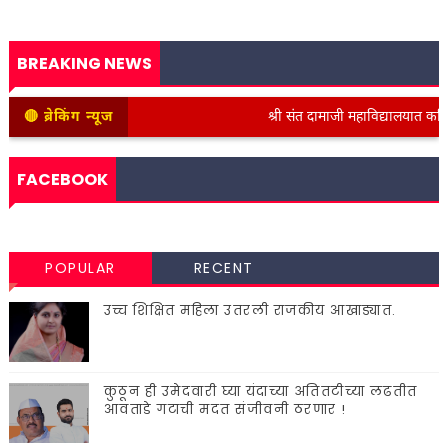
BREAKING NEWS
🔴 ब्रेकिंग न्यूज
श्री संत दामाजी महाविद्यालयात कनिष्ठ वि
FACEBOOK
POPULAR
RECENT
उच्च शिक्षित महिला उतरली राजकीय आखाड्यात.
कुठून ही उमेदवारी घ्या यंदाच्या अतितटीच्या लढतीत
आवताडे गटाची मदत संजीवनी ठरणार !