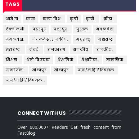
TAGS
आरोग्य
कला
कला विश्व.
कृषी
कृषी.
क्रीडा.
टेक्नॉलजी
पंढरपूर
पंढरपूर.
पुस्तक
मंगळवेढा
मंगळवेढा.
मंगळवेढा.राजकीय.
महाराष्ट्
महाराष्ट्र
महाराष्ट्र.
मुंबई.
राजकारण
राजकीय
राजकीय.
शिक्षण.
शेती विषयक
शैक्षणिक
शैक्षणिक.
सामाजिक
सामाजिक.
सोलापूर
सोलापूर.
ज्ञान/माहितिविषयक
ज्ञान/माहितिविषयक.
CONNECT WITH US
Over 600,000+ Readers Get fresh content from
FastBlog