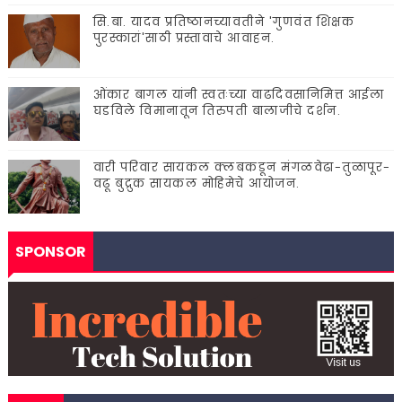
सि.बा. यादव प्रतिष्ठानच्यावतीने 'गुणवंत शिक्षक
पुरस्कारां'साठी प्रस्तावाचे आवाहन.
ओंकार बागल यांनी स्वतःच्या वाढदिवसानिमित्त आईला
घडविले विमानातून तिरुपती बालाजीचे दर्शन.
वारी परिवार सायकल क्लबकडून मंगळवेढा-तुळापूर-
वढू बुद्रुक सायकल मोहिमेचे आयोजन.
SPONSOR