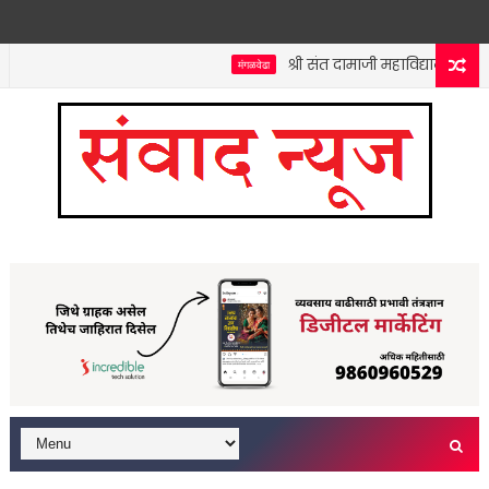
श्री संत दामाजी महाविद्यालयात कनिष
मंगळवेढा