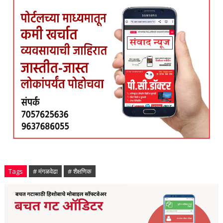
Tags
# मंगळवेढा
# शैक्षणिक