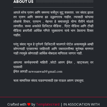
ABOUT US
आपले बरेच प्रश्न आणि समस्या चर्चेतून सुटू शकतात. जर संवाद झाला
तर प्रश्न आणि समस्या ह्या उद्भवणारच नाहीत. त्यासाठी चांगल्या
लोकांचे विचार, प्रयत्न , मेहनत हे समाजापुढे योग्य रीतीने मांडावे
लागतील. सध्या असलेले डिजिटल मीडिया , प्रिंट मीडिया आणि टीव्ही
मीडिया बर्‍यापैकी आर्थिक गणिते जुळवताना याचे भान ठेवताना दिसत
नाहीत.
परंतु संवाद न्यूज हे पुर्णपणे डिजिटली चालणारे पोर्टल असल्यामुळे आम्ही
कोणत्याही प्रकारच्या जाहिराती आणि जबरदस्तीच्या शुभेच्छा मागणार
नाही त्यामुळे कोणताही आर्थिक मोबदला मागितला जाणार नाही.
आपल्या कार्यक्रमाची माहिती ,फोटो आपण ईमेल , व्हाट्सअप् वर
पाठवावी
ईमेल आयडी newssanwad@gmail.com
चला सामाजिक संवाद घडवण्यासाठी एक पाऊल आपण उचलूया.
Crafted with
by
TemplatesYard
| IN ASSOCIATION WITH