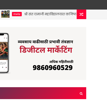
श्री संत दामाजी महाविद्यालयात कनिष्ठ विभागाच्या वतीने स्वच्छता 
मंगळवेढा