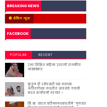
BREAKING NEWS
🔴 ब्रेकिंग न्यूज
FACEBOOK
POPULAR
RECENT
उच्च शिक्षित महिला उतरली राजकीय
आखाड्यात.
कुठून ही उमेदवारी घ्या यंदाच्या
अतितटीच्या लढतीत आवताडे गटाची
मदत संजीवनी ठरणार !
सि.बा. यादव प्रतिष्ठानच्यावतीने 'गुणवंत