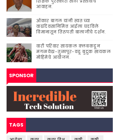
शिक्षक पुरस्कारां'साठी प्रस्तावाचे
आवाहन.
ओंकार बागल यांनी स्वतःच्या
वाढदिवसानिमित्त आईला घडविले
विमानातून तिरुपती बालाजीचे दर्शन.
वारी परिवार सायकल क्लबकडून
मंगळवेढा-तुळापूर-वढू बुद्रुक सायकल
मोहिमेचे आयोजन.
SPONSOR
TAGS
आरोग्य
कला
कला विश्व.
कृषी
कृषी.