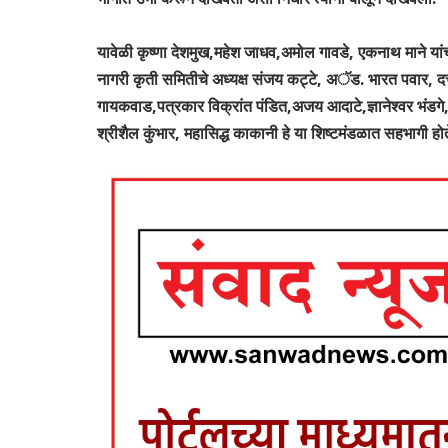
यावेळी कृष्णा देशमुख,महेश जाधव,अमोल गावडे, एकनाथ माने यां
नागरी कृती समितीचे अध्यक्ष संजय कट्टे, अॅड. भारत पवार, दत्त
गायकवाड,पत्रकार विक्रांत पंडित,अजय आदाटे,ज्ञानेश्वर भंडगे,स
श्रीशैल कुंभार, महासिद्ध काकानी हे या शिष्टमंडळात सहभागी होत