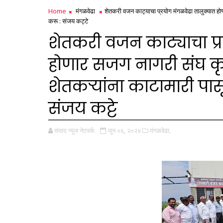
Home
मंगळवेढा
शेतकरी वजन काट्याचा प्रयोग मंगळवेढा तालुक्यात हो
करू : संजय कट्टे
शेतकरी वजन काट्याचा प्
होणार सजग नागरी संघ कृ
शेतकऱ्यांना काटामारी पास
संजय कट्टे
संवाद न्यूज नेटवर्क.
जून ०६, २०२४
मंगळवेढा,