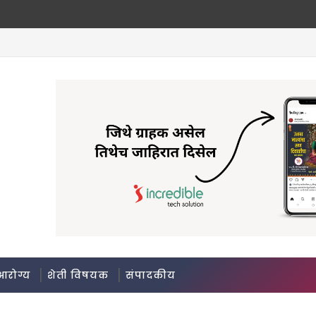
आरोग्य
शेती विषयक
संपादकीय