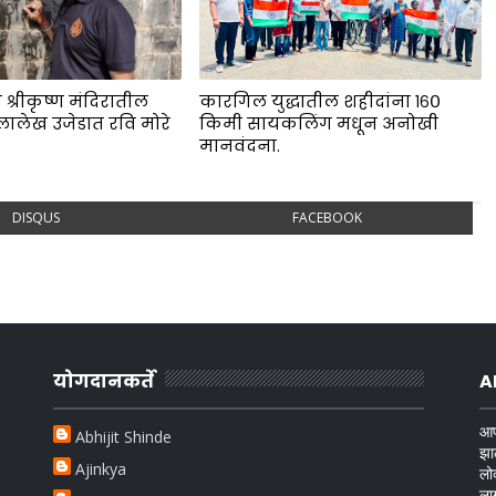
 श्रीकृष्ण मंदिरातील
कारगिल युद्धातील शहीदांना १६०
लालेख उजेडात रवि मोरे
किमी सायकलिंग मधून अनोखी
.
मानवंदना.
DISQUS
FACEBOOK
योगदानकर्ते
A
आप
Abhijit Shinde
झा
Ajinkya
लो
ला