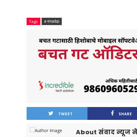
Tags
# मंगळवेढा
TWEET
SHARE
About संवाद न्यूज ने