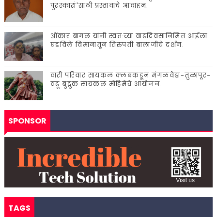
पुरस्कारां'साठी प्रस्तावाचे आवाहन.
ओंकार बागल यांनी स्वतःच्या वाढदिवसानिमित्त आईला
घडविले विमानातून तिरुपती बालाजीचे दर्शन.
वारी परिवार सायकल क्लबकडून मंगळवेढा-तुळापूर-
वढू बुद्रुक सायकल मोहिमेचे आयोजन.
SPONSOR
TAGS