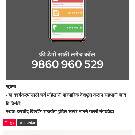
सूचना
-
या
कार्यक्रमासाठी
सर्व
महिलांनी
पारंपारिक
वेशभूषा
करून
सहभागी
व्हावे
हि
विनंती
स्थळ
काशीद बिल्डींग राजयोग हॉटेल समोर नागणे गल्ली मंगळवेढा
:
Tags
# मंगळवेढा