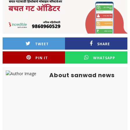
TWEET
SHARE
PIN IT
WHATSAPP
About sanwad news