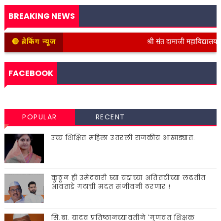
BREAKING NEWS
🔴 ब्रेकिंग न्यूज
श्री संत दामाजी महाविद्यालयात कनिष
FACEBOOK
POPULAR
RECENT
उच्च शिक्षित महिला उतरली राजकीय आखाड्यात.
कुठून ही उमेदवारी घ्या यंदाच्या अतितटीच्या लढतीत
आवताडे गटाची मदत संजीवनी ठरणार !
सि.बा. यादव प्रतिष्ठानच्यावतीने 'गुणवंत शिक्षक