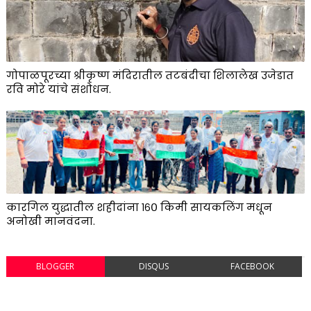
गोपाळपूरच्या श्रीकृष्ण मंदिरातील तटबंदीचा शिलालेख उजेडात
रवि मोरे यांचे संशोधन.
कारगिल युद्धातील शहीदांना १६० किमी सायकलिंग मधून
अनोखी मानवंदना.
BLOGGER
DISQUS
FACEBOOK