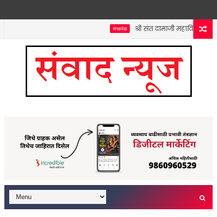
श्री संत दामाजी महाविद्यालयात कन
मंगळवेढा