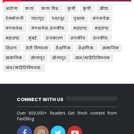
आरोग्य
कला
कला विश्व.
कृषी
कृषी.
क्रीडा.
टेक्नॉलजी
पंढरपूर
पंढरपूर.
पुस्तक
मंगळवेढा
मंगळवेढा.
मंगळवेढा.राजकीय.
महाराष्ट्
महाराष्ट्र
महाराष्ट्र.
मुंबई.
राजकारण
राजकीय
राजकीय.
शिक्षण.
शेती विषयक
शैक्षणिक
शैक्षणिक.
सामाजिक
सामाजिक.
सोलापूर
सोलापूर.
ज्ञान/माहितिविषयक
ज्ञान/माहितिविषयक.
CONNECT WITH US
Over 600,000+ Readers Get fresh content from
FastBlog