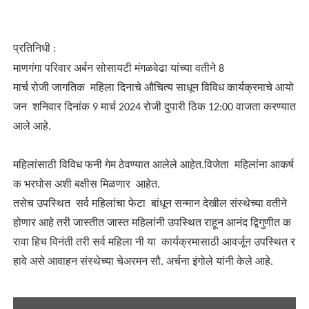
प्रतिनिधी
:
माणगंगा परिवार अर्बन सोसायटी मंगळवेढा यांच्या वतीने
8
मार्च
रोजी
जागतिक
महिला
दिनाचे
औचित्य
साधून
विविध
कार्यक्रमाचे
आयो
मार्च
दुपारी
करण्यात
जन
शनिवार
दिनांक
9
2024
रोजी
ठिक
12:00
वाजता
आले आहे
.
महिलांसाठी
विविध
फनी
गेम
ठेवण्यात
आलेले
आहेत
.
विजेता
महिलांना
आकर्ष
क
भरघोस
अशी
बक्षीस
मिळणार
आहेत
.
तसेच
उपस्थित
सर्व
महिलांचा
फेटा
बांधून
सन्मान
देखील
संस्थेच्या
वतीने
होणार
आहे
तरी
जास्तीत
जास्त
महिलांनी
उपस्थित
राहून
आनंद
द्विगुणीत
क
रावा
हिच
विनंती
तरी
सर्व
महिला
नी
या
कार्यक्रमासाठी
आवर्जून
उपस्थित
र
असे आवाहन संस्थेच्या चेअरमन सौ
अर्चना इंगोले यांनी केले आहे
हावे
.
.