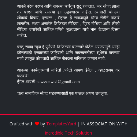
आपले बरेच प्रश्न आणि समस्या चर्चेतून सुटू शकतात. जर संवाद झाला
तर प्रश्न आणि समस्या ह्या उद्भवणारच नाहीत. त्यासाठी चांगल्या
लोकांचे विचार, प्रयत्न , मेहनत हे समाजापुढे योग्य रीतीने मांडावे
लागतील. सध्या असलेले डिजिटल मीडिया , प्रिंट मीडिया आणि टीव्ही
मीडिया बर्‍यापैकी आर्थिक गणिते जुळवताना याचे भान ठेवताना दिसत
नाहीत.
परंतु संवाद न्यूज हे पुर्णपणे डिजिटली चालणारे पोर्टल असल्यामुळे आम्ही
कोणत्याही प्रकारच्या जाहिराती आणि जबरदस्तीच्या शुभेच्छा मागणार
नाही त्यामुळे कोणताही आर्थिक मोबदला मागितला जाणार नाही.
आपल्या कार्यक्रमाची माहिती ,फोटो आपण ईमेल , व्हाट्सअप् वर
पाठवावी
ईमेल आयडी newssanwad@gmail.com
चला सामाजिक संवाद घडवण्यासाठी एक पाऊल आपण उचलूया.
Crafted with
by
TemplatesYard
| IN ASSOCIATION WITH
Incredible Tech Solution