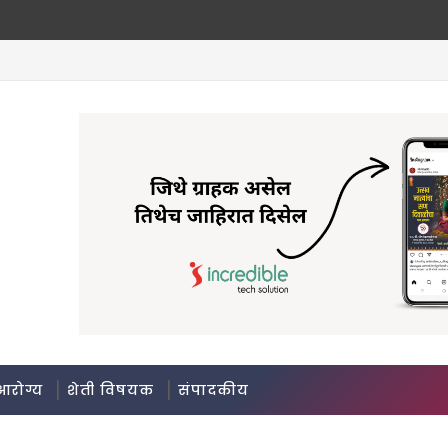
आरोग्य
शेती विषयक
संपादकीय