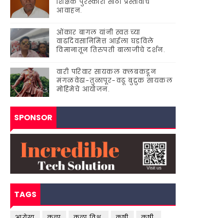
शिक्षक पुरस्कारां'साठी प्रस्तावाचे
आवाहन.
ओंकार बागल यांनी स्वतःच्या
वाढदिवसानिमित्त आईला घडविले
विमानातून तिरुपती बालाजीचे दर्शन.
वारी परिवार सायकल क्लबकडून
मंगळवेढा-तुळापूर-वढू बुद्रुक सायकल
मोहिमेचे आयोजन.
SPONSOR
TAGS
आरोग्य
कला
कला विश्व.
कृषी
कृषी.