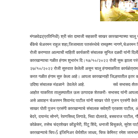
मंगळवेढा(प्रतिनिधी) श्री संत दामाजी सहकारी साखर कारखान्याच्या चा
बँकेचे चेअरमन राहूल शहा,जिजामाता पतसंस्थेचे रामकृष्ण नागणे,चेअरम
रोजी करण्यात आल्याची माहिती कार्यकारी संचालक सुनिल दळवी यांनी दिल
कारखान्याचा गळीत हंगाम शुभारंभ दि।१७/१०/२०२२ रोजी सुरू झाला परंतु 
२७/१०/२०२२ रोजी सुरुवात केलेली असुन चालु हंगामाकरिता कार्यक्षे
करत गळीत हंगाम सुरु केला आहे। आपला कारखानाही जिल्हयातील इतर कारख
उदिष्ठ संचालक मंडळाने ठेवलेले आहे. सर्व सभासद-शेतकरी, तोडणी
आहोत याकरिता तालुक्यातील ऊस उत्पादक शेतकरी- सभासद यांनी आपला ऊ
असे आवाहन चेअरमन शिवानंद पाटील यांनी साखर पोते पुजन प्रसंगी केल
साखर पोती पुजन प्रसंगी कारखान्याचे संचालक सर्वश्री प्रकाश पाटील, औदु
बेदरे, दयानंद सोनगे, रेवणसिध्द् लिगाडे, भिवा दोलतडे, बसवराज पाटील, गौ
कोळेकर, तसेच चंद्रशेखर कोंडूभैरी, पिंटू शिंदे, धनाजी बिचुकले, सुरेश पाट
कारखान्याचे चिप‹Š इंजिनिअर धैर्यशील जाधव, चिफ केमिस्ट रमेश जायभाय