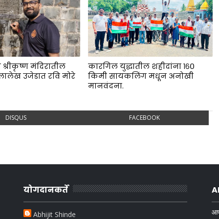
 श्रीकृष्ण मंदिरातील
कारगिल युद्धातील शहीदांना १६०
लालेख उजेडात रवि मोरे
किमी सायकलिंग मधून अनोखी
.
मानवंदना.
DISQUS
FACEBOOK
योगदानकर्ते
A
आप
Abhijit Shinde