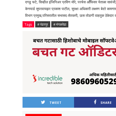
दगडू फटे, सिव्हील इंजिनिअर प्रविण मोरे, परचेस आॕफिसर येताळा सावंजी,
केनयार्ड सुपरवायझर प्रकाश पाटील, सुरक्षा अधिकारी लक्ष्मण बेदरे काम
विभाग प्रमुख,परिसरातील सभासद-शेतकरी, ऊस तोडणी वाहतुक ठेकेदार व 
Tags
# पंढरपूर
# मंगळवेढा
TWEET
SHARE