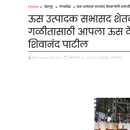
Home
पंढरपूर
मंगळवेढा
ऊस उत्पादक सभासद शेतकऱ्यांनी दामाजी
ऊस उत्पादक सभासद शेतकऱ
गळीतासाठी आपला ऊस दे
शिवानंद पाटील
Mahadev Dhotre
ऑक्टोबर २९, २०२२
पंढरपूर,
मंगळवेढा,