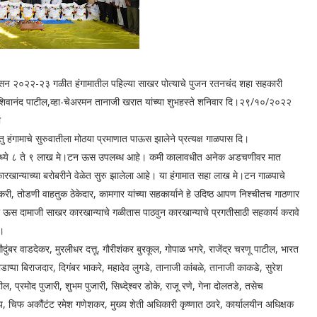
लू सन २०२२-२३ गळीत हंगामातील पहिल्या साखर पोत्याचे पुजन रतनचंद शहा सहकारी
न शिवानंद पाटील,व्हा-चेअरमन तानाजी खरात यांच्या शुभहस्ते शनिवार दि।२९/१०/२०२२
ी
हंगामाचे सुरुवातीला मोठया प्रमाणात पाऊस झालेने प्रत्यक्ष गाळपास दि।
त्रामध्ये ८ ते ९ लाख मे।टन ऊस उपलब्ध आहे। कमी कालावधीत अनेक अडचणीवर मात
ान्याच्या बरोबरीने वेळेत सुरु झालेला आहे। या हंगामात सहा लाख मे।टन गाळपाचे
 वाहतुक ठेकेदार, कामगार यांच्या सहकार्याने हे उदिष्ठ आपण निश्चीतच गाठणार
स दामाजी साखर कारखान्याचे गळीतास पाठवुन कारखान्याचे प्रगतीसाठी सहकार्य करावे
े।
ंबर वाडदेकर, मुरलीधर दत्तू, गौरीशंकर बुरकूल, गोपाळ भगरे, राजेंद्र चरणू पाटील, भारत
डाप्पा बिराजदार, दिगंबर भाकरे, महादेव लुगडे, तानाजी कांबळे, तानाजी काकडे, सुरेश
ील, प्रमोद पुजारी, शुभम पुजारी, सिध्दे्श्वर डोके, राजू रणे, गेना दोलतडे, तसेच
, चिफ अकौंटंट रमेश गणेशकर, मुख्य शेती अधिकारी कृष्णात ठवरे, कार्यालयीन अधिक्षक