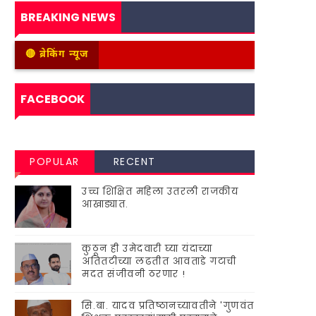
BREAKING NEWS
🔴 ब्रेकिंग न्यूज
FACEBOOK
POPULAR
RECENT
उच्च शिक्षित महिला उतरली राजकीय
आखाड्यात.
कुठून ही उमेदवारी घ्या यंदाच्या
अतितटीच्या लढतीत आवताडे गटाची
मदत संजीवनी ठरणार !
सि.बा. यादव प्रतिष्ठानच्यावतीने 'गुणवंत