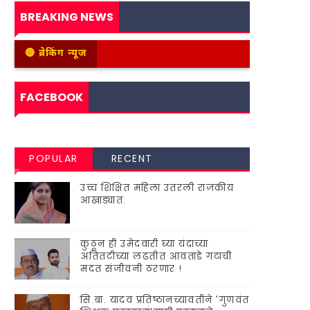
BREAKING NEWS
🔴 ब्रेकिंग न्यूज
श्री संत दामाजी महाविद्
FACEBOOK
POPULAR
RECENT
उच्च शिक्षित महिला उतरली राजकीय
आखाड्यात.
कुठून ही उमेदवारी घ्या यंदाच्या
अतितटीच्या लढतीत आवताडे गटाची
मदत संजीवनी ठरणार !
सि.बा. यादव प्रतिष्ठानच्यावतीने 'गुणवंत