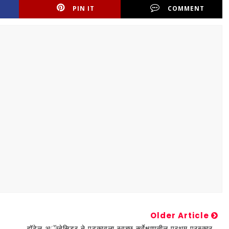
PIN IT
COMMENT
Older Article
हॉटेल अॅम्बेसिडर ने पटकावला स्वच्छ सर्वेक्षणातील प्रथम पुरस्कार -