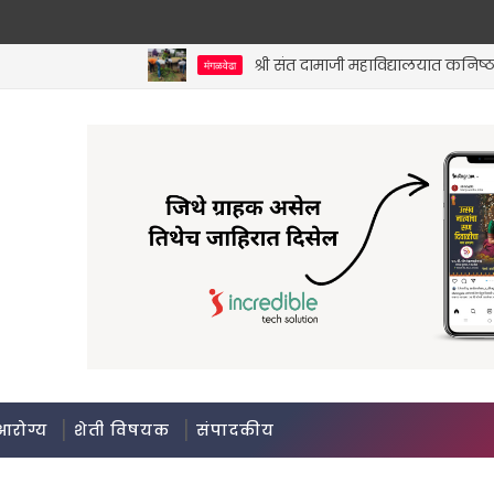
श्री संत दामाजी महाविद्यालयात कनिष्ठ विभा
मंगळवेढा
आरोग्य
शेती विषयक
संपादकीय