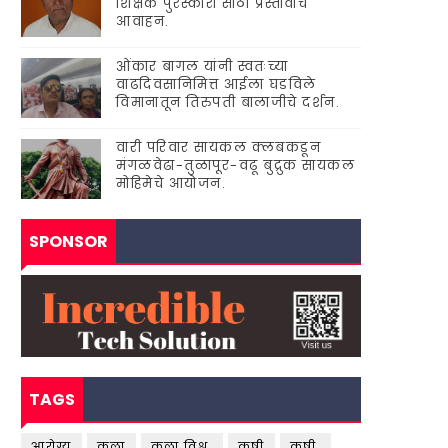
शिक्षक पुरस्कारां'साठी प्रस्तावाचे
आवाहन.
ओंकार बागल यांनी स्वतःच्या
वाढदिवसानिमित्त आईला घडविले
विमानातून तिरुपती बालाजीचे दर्शन.
वारी परिवार सायकल क्लबकडून
मंगळवेढा-तुळापूर-वढू बुद्रुक सायकल
मोहिमेचे आयोजन.
SPONSOR
TAGS
आरोग्य
कला
कला विश्व.
कृषी
कृषी.