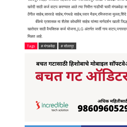
खरेदी साठी कर्ज वाटप करण्यात आले त्या निमीत्त गाडीची चावी मंगळवेढा शाख
ठेंगील साहेब,सारवडे साहेब,गंगथडे साहेब,पवार मैडम,रमिजराजा मुल्ला,शिंद
बँकेचे प्रशासक मा शैलेश कोथमिरे साहेब यांच्या मार्गदर्शन खाली जिल्
खातेदार साठी वैयक्तिक कर्ज योजना,JLG अंतर्गत जर्सी गाय वाटप,पगारदार
मिळत आहे.
Tags
# मंगळवेढा
# सोलापूर