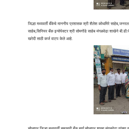
जिल्हा मध्यवर्ती बँकेचे माननीय प्रशासक श्री शैलेश कोथमिरे साहेब,जनर
साहेब,सिनियर बँक इन्सेपेक्टर श्री सोमगोंडे साहेब मंगळवेढा शाखेने बी.डी
खरेदी साठी कर्ज वाटप केले आहे.
सोलापुर जिल्हा मध्यवर्ती सहकारी बँक मर्या.सोलापुर शाखा मंगळवेढा यांच्या 