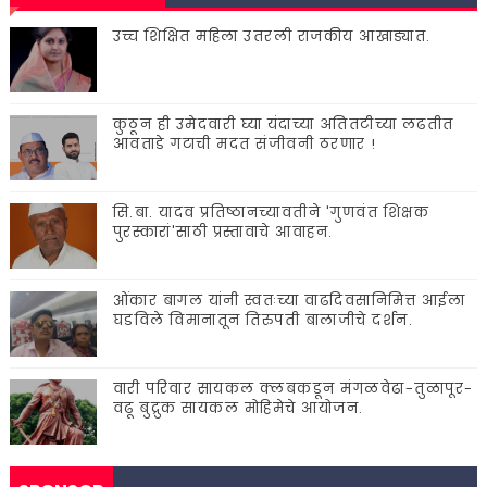
उच्च शिक्षित महिला उतरली राजकीय आखाड्यात.
कुठून ही उमेदवारी घ्या यंदाच्या अतितटीच्या लढतीत
आवताडे गटाची मदत संजीवनी ठरणार !
सि.बा. यादव प्रतिष्ठानच्यावतीने 'गुणवंत शिक्षक
पुरस्कारां'साठी प्रस्तावाचे आवाहन.
ओंकार बागल यांनी स्वतःच्या वाढदिवसानिमित्त आईला
घडविले विमानातून तिरुपती बालाजीचे दर्शन.
वारी परिवार सायकल क्लबकडून मंगळवेढा-तुळापूर-
वढू बुद्रुक सायकल मोहिमेचे आयोजन.