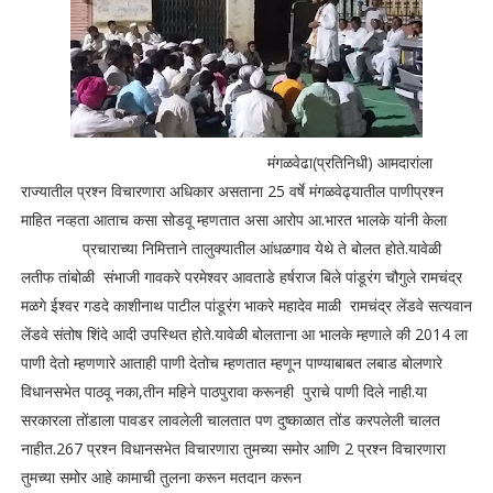
मंगळवेढा(प्रतिनिधी) आमदारांला
राज्यातील प्रश्न विचारणारा अधिकार असताना 25 वर्षे मंगळवेढ्यातील पाणीप्रश्न
माहित नव्हता आताच कसा सोडवू म्हणतात असा आरोप आ.भारत भालके यांनी केला
प्रचाराच्या निमित्ताने तालुक्यातील आंधळगाव येथे ते बोलत होते.यावेळी
लतीफ तांबोळी संभाजी गावकरे परमेश्वर आवताडे हर्षराज बिले पांडूरंग चौगुले रामचंद्र
मळगे ईश्वर गडदे काशीनाथ पाटील पांडूरंग भाकरे महादेव माळी रामचंद्र लेंडवे सत्यवान
लेंडवे संतोष शिंदे आदी उपस्थित होते.यावेळी बोलताना आ भालके म्हणाले की 2014 ला
पाणी देतो म्हणणारे आताही पाणी देतोच म्हणतात म्हणून पाण्याबाबत लबाड बोलणारे
विधानसभेत पाठवू नका,तीन महिने पाठपुरावा करूनही पुराचे पाणी दिले नाही.या
सरकारला तोंडाला पावडर लावलेली चालतात पण दुष्काळात तोंड करपलेली चालत
नाहीत.267 प्रश्न विधानसभेत विचारणारा तुमच्या समोर आणि 2 प्रश्न विचारणारा
तुमच्या समोर आहे कामाची तुलना करून मतदान करून