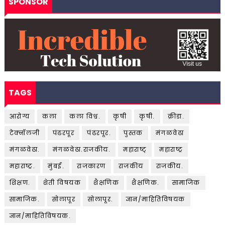
SPONSOR
TAGS
आरोग्य
कला
कला विश्व.
कृषी
कृषी.
क्रीडा.
टेक्नॉलजी
पंढरपूर
पंढरपूर.
पुस्तक
मंगळवेढा
मंगळवेढा.
मंगळवेढा.राजकीय.
महाराष्ट्
महाराष्ट्र
महाराष्ट्र.
मुंबई.
राजकारण
राजकीय
राजकीय.
शिक्षण.
शेती विषयक
शैक्षणिक
शैक्षणिक.
सामाजिक
सामाजिक.
सोलापूर
सोलापूर.
ज्ञान/माहितिविषयक
ज्ञान/माहितिविषयक.