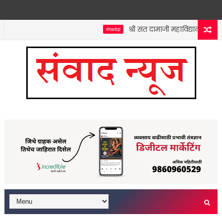
श्री संत दामाजी महाविद्यालयात कनिष
मंगळवेढा