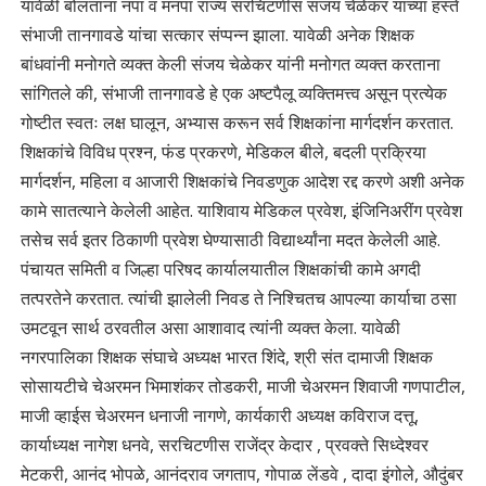
यावेळी बोलताना नपा व मनपा राज्य सरचिटणीस संजय चेळेकर यांच्या हस्ते
संभाजी तानगावडे यांचा सत्कार संप्पन्न झाला. यावेळी अनेक शिक्षक
बांधवांनी मनोगते व्यक्त केली संजय चेळेकर यांनी मनोगत व्यक्त करताना
सांगितले की, संभाजी तानगावडे हे एक अष्टपैलू व्यक्तिमत्त्व असून प्रत्येक
गोष्टीत स्वतः लक्ष घालून, अभ्यास करून सर्व शिक्षकांना मार्गदर्शन करतात.
शिक्षकांचे विविध प्रश्न, फंड प्रकरणे, मेडिकल बीले, बदली प्रक्रिया
मार्गदर्शन, महिला व आजारी शिक्षकांचे निवडणुक आदेश रद्द करणे अशी अनेक
कामे सातत्याने केलेली आहेत. याशिवाय मेडिकल प्रवेश, इंजिनिअरींग प्रवेश
तसेच सर्व इतर ठिकाणी प्रवेश घेण्यासाठी विद्यार्थ्यांना मदत केलेली आहे.
पंचायत समिती व जिल्हा परिषद कार्यालयातील शिक्षकांची कामे अगदी
तत्परतेने करतात. त्यांची झालेली निवड ते निश्चितच आपल्या कार्याचा ठसा
उमटवून सार्थ ठरवतील असा आशावाद त्यांनी व्यक्त केला. यावेळी
नगरपालिका शिक्षक संघाचे अध्यक्ष भारत शिंदे, श्री संत दामाजी शिक्षक
सोसायटीचे चेअरमन भिमाशंकर तोडकरी, माजी चेअरमन शिवाजी गणपाटील,
माजी व्हाईस चेअरमन धनाजी नागणे, कार्यकारी अध्यक्ष कविराज दत्तू,
कार्याध्यक्ष नागेश धनवे, सरचिटणीस राजेंद्र केदार , प्रवक्ते सिध्देश्वर
मेटकरी, आनंद भोपळे, आनंदराव जगताप, गोपाळ लेंडवे , दादा इंगोले, औदुंबर