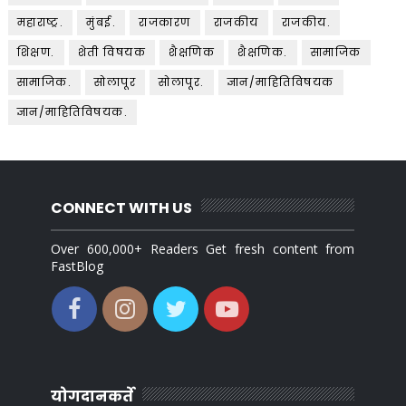
महाराष्ट्र.
मुंबई.
राजकारण
राजकीय
राजकीय.
शिक्षण.
शेती विषयक
शैक्षणिक
शैक्षणिक.
सामाजिक
सामाजिक.
सोलापूर
सोलापूर.
ज्ञान/माहितिविषयक
ज्ञान/माहितिविषयक.
CONNECT WITH US
Over 600,000+ Readers Get fresh content from
FastBlog
योगदानकर्ते