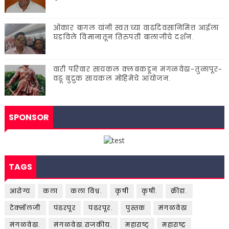
ओंकार बागल यांनी स्वतःच्या वाढदिवसानिमित्त आईला
घडविले विमानातून तिरुपती बालाजीचे दर्शन.
वारी परिवार सायकल क्लबकडून मंगळवेढा-तुळापूर-
वढू बुद्रुक सायकल मोहिमेचे आयोजन.
SPONSOR
TAGS
आरोग्य
कला
कला विश्व.
कृषी
कृषी.
क्रीडा.
टेक्नॉलजी
पंढरपूर
पंढरपूर.
पुस्तक
मंगळवेढा
मंगळवेढा.
मंगळवेढा.राजकीय.
महाराष्ट्
महाराष्ट्र