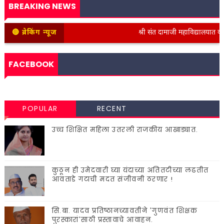
BREAKING NEWS
🔴 ब्रेकिंग न्यूज
श्री संत दामाजी महाविद्यालयात कनिष्ठ 
FACEBOOK
POPULAR
RECENT
उच्च शिक्षित महिला उतरली राजकीय आखाड्यात.
कुठून ही उमेदवारी घ्या यंदाच्या अतितटीच्या लढतीत
आवताडे गटाची मदत संजीवनी ठरणार !
सि.बा. यादव प्रतिष्ठानच्यावतीने 'गुणवंत शिक्षक
पुरस्कारां'साठी प्रस्तावाचे आवाहन.