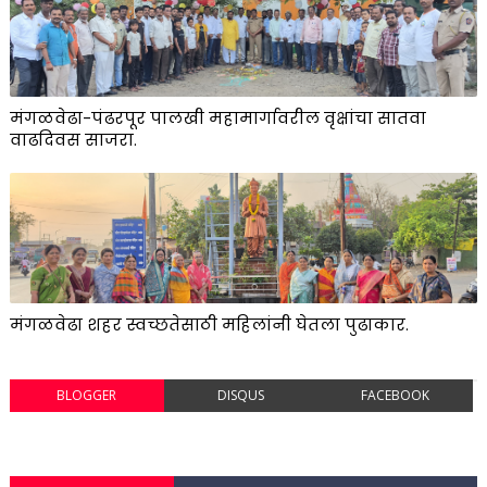
मंगळवेढा-पंढरपूर पालखी महामार्गावरील वृक्षांचा सातवा
वाढदिवस साजरा.
मंगळवेढा शहर स्वच्छतेसाठी महिलांनी घेतला पुढाकार.
BLOGGER
DISQUS
FACEBOOK