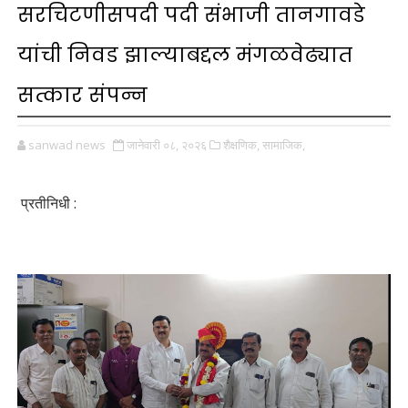
सरचिटणीसपदी पदी संभाजी तानगावडे
यांची निवड झाल्याबद्दल मंगळवेढ्यात
सत्कार संपन्न
sanwad news
जानेवारी ०८, २०२६
शैक्षणिक,
सामाजिक,
प्रतीनिधी :