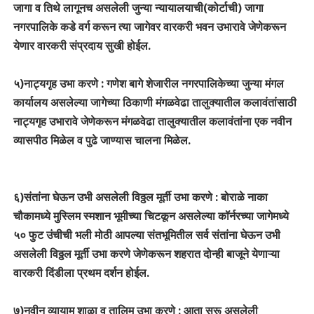
जागा व तिथे लागूनच असलेली जुन्या न्यायालयाची(कोर्टाची) जागा
नगरपालिके कडे वर्ग करून त्या जागेवर वारकरी भवन उभारावे जेणेकरून
येणार वारकरी संप्रदाय सुखी होईल.
५)नाट्यगृह उभा करणे : गणेश बागे शेजारील नगरपालिकेच्या जुन्या मंगल
कार्यालय असलेल्या जागेच्या ठिकाणी मंगळवेढा तालुक्यातील कलावंतांसाठी
नाट्यगृह उभारावे जेणेकरून मंगळवेढा तालुक्यातील कलावंतांना एक नवीन
व्यासपीठ मिळेल व पुढे जाण्यास चालना मिळेल.
६)संतांना घेऊन उभी असलेली विठ्ठल मूर्ती उभा करणे : बोराळे नाका
चौकामध्ये मुस्लिम स्मशान भूमीच्या चिटकून असलेल्या कॉर्नरच्या जागेमध्ये
५० फुट उंचीची भली मोठी आपल्या संतभूमितील सर्व संतांना घेऊन उभी
असलेली विठ्ठल मूर्ती उभा करणे जेणेकरून शहरात दोन्ही बाजूने येणाऱ्या
वारकरी दिंडीला प्रथम दर्शन होईल.
७)नवीन व्यायाम शाळा व तालिम उभा करणे : आता सुरू असलेली