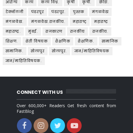
आरोग्य
कला
कला विश्व.
कृषी
कृषी.
क्रीडा.
टेक्नॉलजी
पंढरपूर
पंढरपूर.
पुस्तक
मंगळवेढा
मंगळवेढा.
मंगळवेढा.राजकीय.
महाराष्ट्
महाराष्ट्र
महाराष्ट्र.
मुंबई.
राजकारण
राजकीय
राजकीय.
शिक्षण.
शेती विषयक
शैक्षणिक
शैक्षणिक.
सामाजिक
सामाजिक.
सोलापूर
सोलापूर.
ज्ञान/माहितिविषयक
ज्ञान/माहितिविषयक.
CONNECT WITH US
Over 600,000+ Readers Get fresh content from
FastBlog