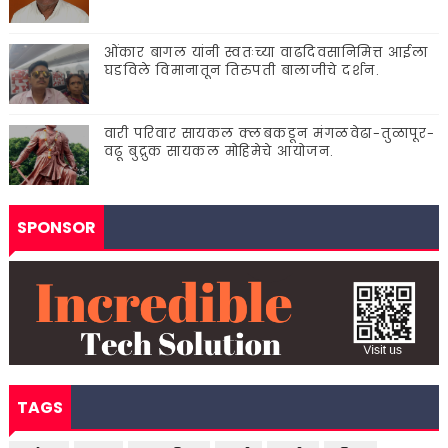
ओंकार बागल यांनी स्वतःच्या वाढदिवसानिमित्त आईला
घडविले विमानातून तिरुपती बालाजीचे दर्शन.
वारी परिवार सायकल क्लबकडून मंगळवेढा-तुळापूर-
वढू बुद्रुक सायकल मोहिमेचे आयोजन.
SPONSOR
TAGS