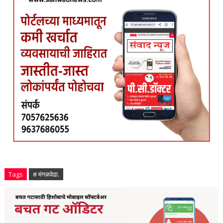
Tags
# मंगळवेढा.