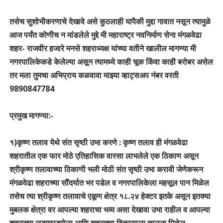
तसेच सुशोभीकरणाचे देखावे असे कुठलाही यापैकी मुद्दा गावात नसून त्यामुळे
आज पर्यंत कोणीच न मांडलेले मुद्दे मी महाराष्ट्र नवनिर्माण सेना मंगळवेढा
शहर- राजवीर हजारे मनसे शहराध्यक्ष यांच्या वतीने खालील मागण्या मी
नगरपालिकेकडे केलेल्या असून त्यामध्ये काही चूक किंवा काही बरोबर असेल
तर मला तुमचा अभिप्राय कळवावा माझ्या व्हाट्सअप नंबर वरती
9890847784
प्रमुख मागण्या:-
१)कृष्ण तलाव येथे संत सृष्ठी उभा करणे : कृष्ण तलाव ही मंगळवेढा
शहरातील एक फार मोठे एतिहासिक वारसा लाभलेले एक ठिकाण असून
श्रीकृष्ण तलावाच्या ठिकाणी भली मोठी संत सृष्ठी उभा करावी जेणेकरून
मंगळवेढा शहराच्या सौंदर्यात भर पडेल व नगरपालिकेला महसूल पान मिळेल
तसेच त्या श्रीकृष्ण तलावाचे एकूण क्षेत्र १८.२४ हेक्टर इतके असून इतक्या
मुबलक क्षेत्रा वर आपल्या शहराचा भव्य असा देखावा उभा राहील व आपल्या
शहराच्या जडणघडणेला आणि शहराच्या विकासाला चालना मिळेल.