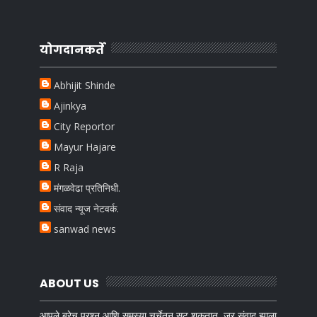
योगदानकर्ते
Abhijit Shinde
Ajinkya
City Reportor
Mayur Hajare
R Raja
मंगळवेढा प्रतिनिधी.
संवाद न्यूज नेटवर्क.
sanwad news
ABOUT US
आपले बरेच प्रश्न आणि समस्या चर्चेतून सुटू शकतात. जर संवाद झाला