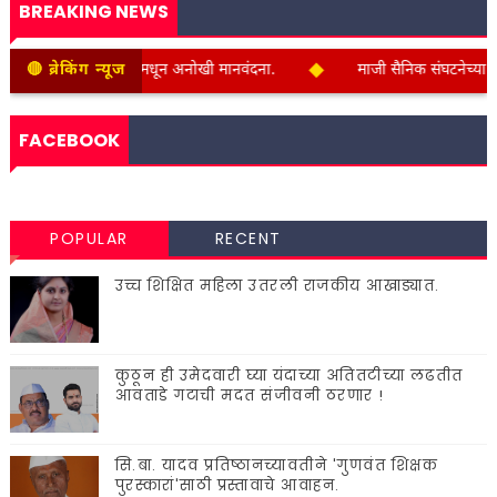
BREAKING NEWS
◆
 किमी सायकलिंग मधून अनोखी मानवंदना.
🔴 ब्रेकिंग न्यूज
माजी सैनिक संघटनेच्या वतीने कारग
FACEBOOK
POPULAR
RECENT
उच्च शिक्षित महिला उतरली राजकीय आखाड्यात.
कुठून ही उमेदवारी घ्या यंदाच्या अतितटीच्या लढतीत
आवताडे गटाची मदत संजीवनी ठरणार !
सि.बा. यादव प्रतिष्ठानच्यावतीने 'गुणवंत शिक्षक
पुरस्कारां'साठी प्रस्तावाचे आवाहन.