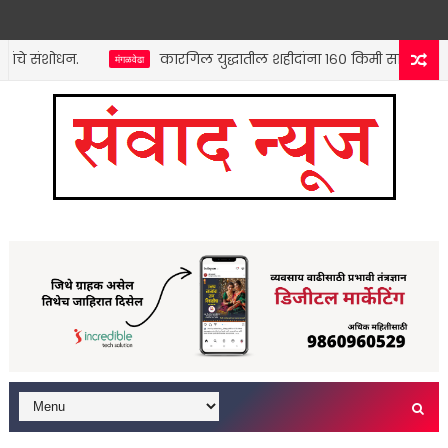
संशोधन.
कारगिल युद्धातील शहीदांना १६० किमी सायकलिंग मधू
मंगळवेढा