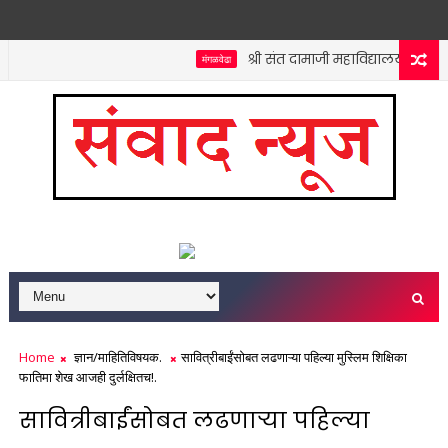
श्री संत दामाजी महाविद्यालयात कनिष्ठ
मंगळवेढा
Home
ज्ञान/माहितिविषयक.
सावित्रीबाईंसोबत लढणाऱ्या पहिल्या मुस्लिम शिक्षिका
फातिमा शेख आजही दुर्लक्षितच!.
सावित्रीबाईंसोबत लढणाऱ्या पहिल्या