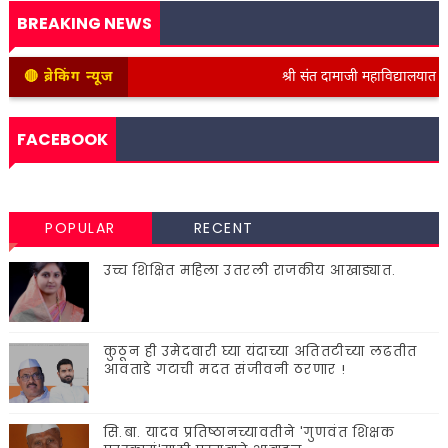
BREAKING NEWS
🔴 ब्रेकिंग न्यूज
श्री संत दामाजी महाविद्यालयात कनिष्ठ
FACEBOOK
POPULAR
RECENT
उच्च शिक्षित महिला उतरली राजकीय आखाड्यात.
कुठून ही उमेदवारी घ्या यंदाच्या अतितटीच्या लढतीत
आवताडे गटाची मदत संजीवनी ठरणार !
सि.बा. यादव प्रतिष्ठानच्यावतीने 'गुणवंत शिक्षक