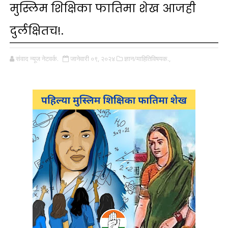
मुस्लिम शिक्षिका फातिमा शेख आजही
दुर्लक्षितच!.
संवाद न्यूज नेटवर्क.
जानेवारी ०९, २०२४
ज्ञान/माहितिविषयक.,