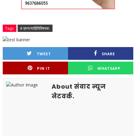
Tags
# ज्ञान/माहितिविषयक.
TWEET
SHARE
PIN IT
WHATSAPP
About संवाद न्यूज
नेटवर्क.