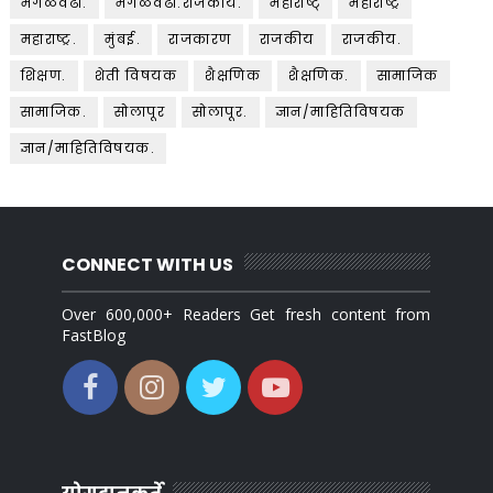
मंगळवेढा.
मंगळवेढा.राजकीय.
महाराष्ट्
महाराष्ट्र
महाराष्ट्र.
मुंबई.
राजकारण
राजकीय
राजकीय.
शिक्षण.
शेती विषयक
शैक्षणिक
शैक्षणिक.
सामाजिक
सामाजिक.
सोलापूर
सोलापूर.
ज्ञान/माहितिविषयक
ज्ञान/माहितिविषयक.
CONNECT WITH US
Over 600,000+ Readers Get fresh content from
FastBlog