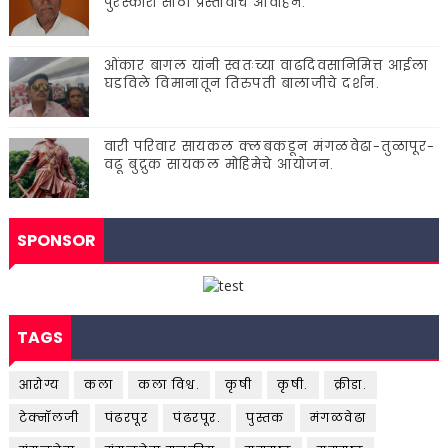
पुरस्कारां'साठी प्रस्तावाचे आवाहन.
ओंकार बागल यांनी स्वतःच्या वाढदिवसानिमित्त आईला
घडविले विमानातून तिरुपती बालाजीचे दर्शन.
वारी परिवार सायकल क्लबकडून मंगळवेढा-तुळापूर-
वढू बुद्रुक सायकल मोहिमेचे आयोजन.
SPONSOR
TAGS
आरोग्य
कला
कला विश्व.
कृषी
कृषी.
क्रीडा.
टेक्नॉलजी
पंढरपूर
पंढरपूर.
पुस्तक
मंगळवेढा