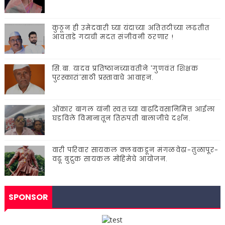
कुठून ही उमेदवारी घ्या यंदाच्या अतितटीच्या लढतीत
आवताडे गटाची मदत संजीवनी ठरणार !
सि.बा. यादव प्रतिष्ठानच्यावतीने 'गुणवंत शिक्षक
पुरस्कारां'साठी प्रस्तावाचे आवाहन.
ओंकार बागल यांनी स्वतःच्या वाढदिवसानिमित्त आईला
घडविले विमानातून तिरुपती बालाजीचे दर्शन.
वारी परिवार सायकल क्लबकडून मंगळवेढा-तुळापूर-
वढू बुद्रुक सायकल मोहिमेचे आयोजन.
SPONSOR