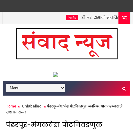
श्री संत दामाजी महाविद्यालयात क
मंगळवेढा
Home
Unlabelled
पंढरपूर-मंगळवेढा पोटनिवडणुक व्यवस्थित पार पाडण्यासाठी
प्रशासन सज्ज!
पंढरपूर-मंगळवेढा पोटनिवडणुक