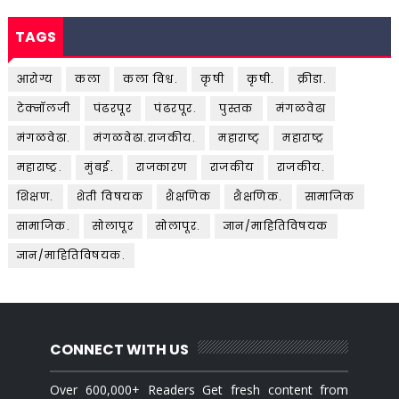
TAGS
आरोग्य
कला
कला विश्व.
कृषी
कृषी.
क्रीडा.
टेक्नॉलजी
पंढरपूर
पंढरपूर.
पुस्तक
मंगळवेढा
मंगळवेढा.
मंगळवेढा.राजकीय.
महाराष्ट्
महाराष्ट्र
महाराष्ट्र.
मुंबई.
राजकारण
राजकीय
राजकीय.
शिक्षण.
शेती विषयक
शैक्षणिक
शैक्षणिक.
सामाजिक
सामाजिक.
सोलापूर
सोलापूर.
ज्ञान/माहितिविषयक
ज्ञान/माहितिविषयक.
CONNECT WITH US
Over 600,000+ Readers Get fresh content from