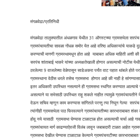
मंगळवेढा/प्रतिनिधी
मंगळवेढा तालुक्यातील अंधळगाव येथील 31 ऑगस्टच्या ग्रामसभेला सरपंच
ग्रामपंचायतीचा सावळा गोंधळ समोर येत आहे वरिष्ठ अधिकाऱ्यांचे याकडे द
करण्याची मागणी ग्रामस्थामधून होत आहे याबाबत अधिक माहिती अशी की 
सरपंच शांताबाई भाकरे यांच्या अध्यक्षतेखाली होणार असल्याची नोटीस ये
ठरलेल्या 9 वाजलेच्या वेळेपासून साडेअकरा पर्यंत वाट पहात थांबले होते प
ग्रामस्थाना वेठीस धरले तसेच ग्रामसभा होणार आहे की नाही हे सांगण्यासा
इतर अधिकारी उपस्थित नसल्याने ही ग्रामसभा स्थगित करण्यात आल्याचे स
असल्याने या सभेसाठी उपस्थित राहू शकले नाहीत त्यामुळे ग्रामपंचायतीन
देऊन सचिव म्हणून काम करण्यास सांगितले परन्तु त्या निघून गेल्या सरपं
त्यांनीही ग्रामसभेला पाठ फिरवल्याने ग्रामपंचायतीच्या कारभाराबाबत शं
होवू नये यासाठी ग्रामसभा घेण्यास टाळाटाळ होत असल्याची चर्चा आहे गा
ग्रामपंचायत मार्ग काढण्याऐवजी विलंब लावून जबाबदारी टाळत आहेत ग्
ग्रामसभा देखील घेण्यास टाळाटाळ केल्याने ग्रामपंचयटीच्या कारभाराबाबत