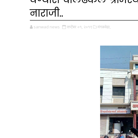
नाराजी..
sanwad news
सप्टेंबर ०१, २०१९
मंगळवेढा,