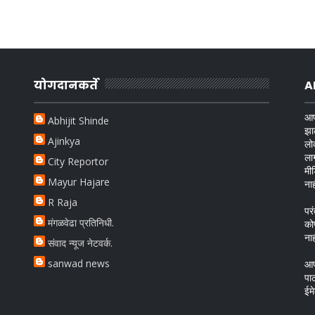
योगदानकर्ते
A
आप
Abhijit Shinde
झा
Ajinkya
लो
ला
City Reportor
मी
Mayur Hajare
ना
R Raja
परं
मंगळवेढा प्रतिनिधी.
को
ना
संवाद न्यूज नेटवर्क.
sanwad news
आप
पा
ईम