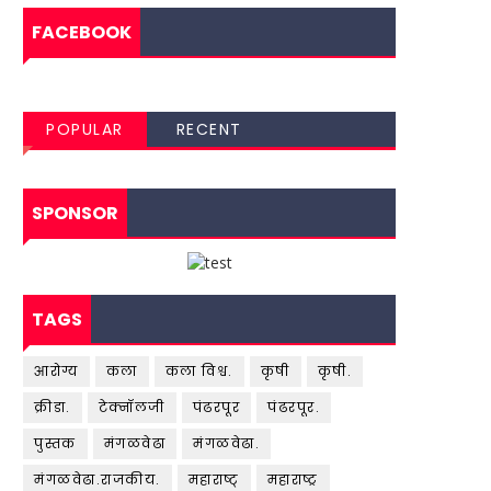
FACEBOOK
POPULAR
RECENT
SPONSOR
TAGS
आरोग्य
कला
कला विश्व.
कृषी
कृषी.
क्रीडा.
टेक्नॉलजी
पंढरपूर
पंढरपूर.
पुस्तक
मंगळवेढा
मंगळवेढा.
मंगळवेढा.राजकीय.
महाराष्ट्
महाराष्ट्र