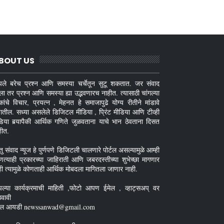
BOUT US
ले बरेच प्रश्न आणि समस्या चर्चेतून सुटू शकतात. जर संवाद
ला तर प्रश्न आणि समस्या ह्या उद्भवणारच नाहीत. त्यासाठी चांगल्या
कांचे विचार, प्रयत्न , मेहनत हे समाजापुढे योग्य रीतीने मांडावे
गतील. सध्या असलेले डिजिटल मीडिया , प्रिंट मीडिया आणि टीव्ही
डिया बर्‍यापैकी आर्थिक गणिते जुळवताना याचे भान ठेवताना दिसत
हीत.
तु संवाद न्यूज हे पुर्णपणे डिजिटली चालणारे पोर्टल असल्यामुळे आम्ही
णत्याही प्रकारच्या जाहिराती आणि जबरदस्तीच्या शुभेच्छा मागणार
ही त्यामुळे कोणताही आर्थिक मोबदला मागितला जाणार नाही.
ल्या कार्यक्रमाची माहिती ,फोटो आपण ईमेल , व्हाट्सअप् वर
ठवावी
ेल आयडी newssanwad@gmail.com