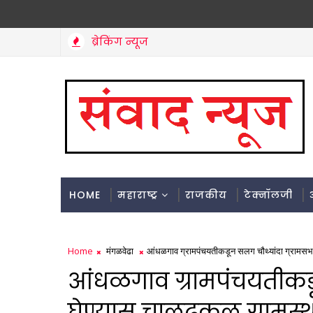
ब्रेकिंग न्यूज
HOME
महाराष्ट्र
राजकीय
टेक्नॉलजी
Home
मंगळवेढा
आंधळगाव ग्रामपंचयतीकडून सलग चौथ्यांदा ग्रामसभा
आंधळगाव ग्रामपंचयतीकडू
घेण्यास चालढकल ग्रामस्थ