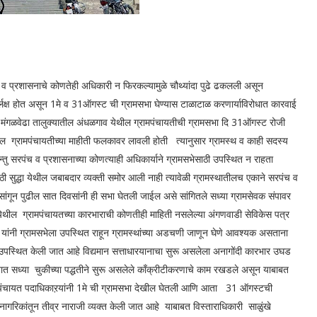
 व प्रशासनाचे कोणतेही अधिकारी न फिरकल्यामुळे चौथ्यांदा पुढे ढकलली असून
ुर्लक्ष होत असून 1मे व 31ऑगस्ट ची ग्रामसभा घेण्यास टाळाटाळ करणार्याविरोधात कारवाई
मंगळवेढा तालुक्यातील अंधळगाव येथील ग्रामपंचायतीची ग्रामसभा दि 31ऑगस्ट रोजी
थील ग्रामपंचायतीच्या माहीती फलकावर लावली होती त्यानुसार ग्रामस्थ व काही सदस्य
रन्तु सरपंच व प्रशासनाच्या कोणत्याही अधिकार्याने ग्रामसभेसाठी उपस्थित न राहता
ठी सुद्धा येथील जबाबदार व्यक्ती समोर आली नाही त्यावेळी ग्रामस्थातीलच एकाने सरपंच व
ांगून पुढील सात दिवसांनी ही सभा घेतली जाईल असे सांगितले सध्या ग्रामसेवक संपावर
े येथील ग्रामपंचायतच्या कारभाराची कोणतीही माहिती नसलेल्या अंगणवाडी सेविकेस पत्र
च यांनी ग्रामसभेला उपस्थित राहून ग्रामस्थांच्या अडचणी जाणून घेणे आवश्यक असताना
का उपस्थित केली जात आहे विद्यमान सत्ताधारयानाचा सुरू असलेला अनागोंदी कारभार उघड
वात सध्या चुकीच्या पद्धतीने सुरू असलेले काँक्रीटीकरणाचे काम रखडले असून याबाबत
रामपंचायत पदाधिकाऱयांनी 1मे ची ग्रामसभा देखील घेतली आणि आता 31 ऑगस्टची
 नागरिकांतून तीव्र नाराजी व्यक्त केली जात आहे याबाबत विस्ताराधिकारी साळुंखे