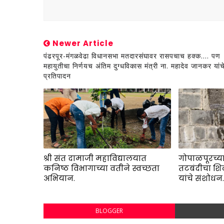
Newer Article
पंढरपूर-मंगळवेढा विधानसभा मतदारसंघावर रासपचाच हक्क.... पण
महायुतीचा निर्णयच अंतिम दुग्धविकास मंत्री ना. महादेव जानकर यांच
प्रतिपादन
श्री संत दामाजी महाविद्यालयात
गोपाळपूरच्या
कनिष्ठ विभागाच्या वतीने स्वच्छता
तटबंदीचा शि
अभियान.
यांचे संशोधन
BLOGGER