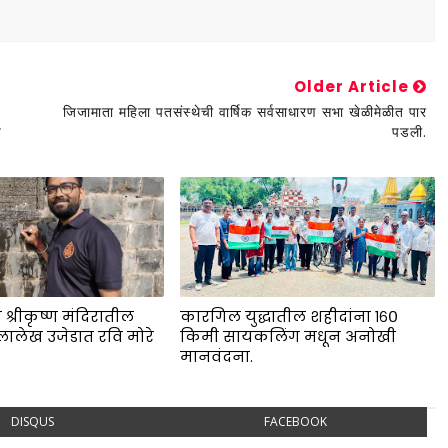
Older Article
जिजामाता महिला पतसंस्थेची वार्षिक सर्वसाधारण सभा खेळीमेळीत पार
े
पडली.
 श्रीकृष्ण मंदिरातील
कारगिल युद्धातील शहीदांना १६०
लालेख उजेडात रवि मोरे
किमी सायकलिंग मधून अनोखी
.
मानवंदना.
DISQUS
FACEBOOK