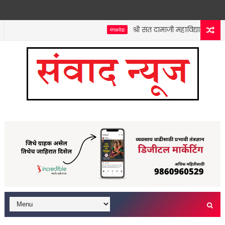
श्री संत दामाजी महाविद्यालयात कनि
मंगळवेढा