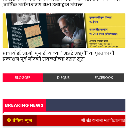
,वार्षिक सर्वसाधारण सभा उत्साहात संपन्न
प्राचार्य डॉ. आ.गो. पुजारी यांच्या " अक्षरे अश्रूंची" या पुस्तकाची
प्रकाशन पूर्व नोंदणी सवलतीच्या दरात सुरु
BLOGGER
DISQUS
FACEBOOK
BREAKING NEWS
🔴 ब्रेकिंग न्यूज
श्री संत दामाजी महाविद्यालयात कनिष्