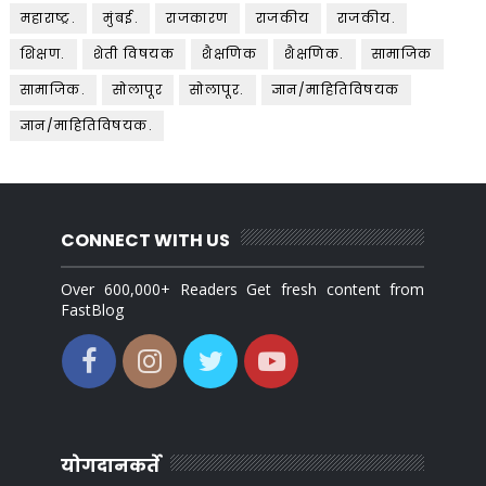
महाराष्ट्र.
मुंबई.
राजकारण
राजकीय
राजकीय.
शिक्षण.
शेती विषयक
शैक्षणिक
शैक्षणिक.
सामाजिक
सामाजिक.
सोलापूर
सोलापूर.
ज्ञान/माहितिविषयक
ज्ञान/माहितिविषयक.
CONNECT WITH US
Over 600,000+ Readers Get fresh content from
FastBlog
योगदानकर्ते