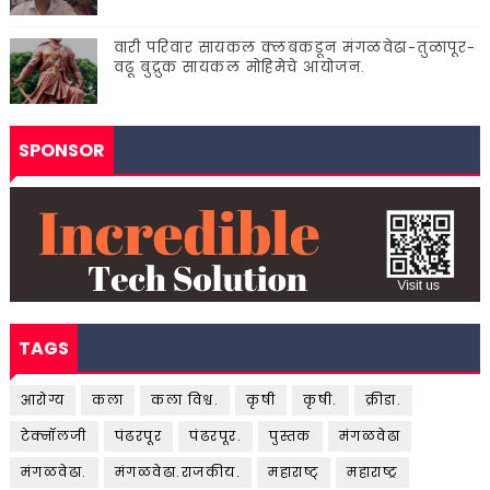
वारी परिवार सायकल क्लबकडून मंगळवेढा-तुळापूर-
वढू बुद्रुक सायकल मोहिमेचे आयोजन.
SPONSOR
TAGS
आरोग्य
कला
कला विश्व.
कृषी
कृषी.
क्रीडा.
टेक्नॉलजी
पंढरपूर
पंढरपूर.
पुस्तक
मंगळवेढा
मंगळवेढा.
मंगळवेढा.राजकीय.
महाराष्ट्
महाराष्ट्र