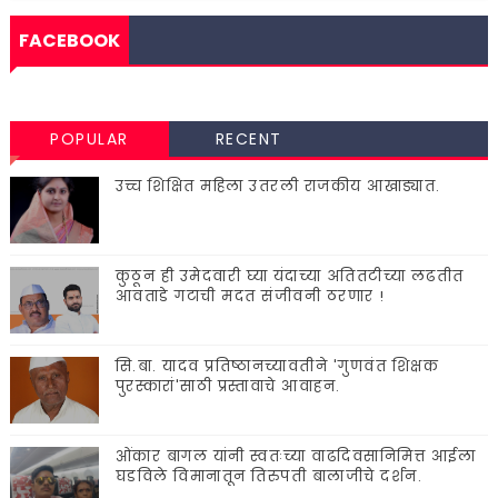
FACEBOOK
POPULAR
RECENT
उच्च शिक्षित महिला उतरली राजकीय आखाड्यात.
कुठून ही उमेदवारी घ्या यंदाच्या अतितटीच्या लढतीत
आवताडे गटाची मदत संजीवनी ठरणार !
सि.बा. यादव प्रतिष्ठानच्यावतीने 'गुणवंत शिक्षक
पुरस्कारां'साठी प्रस्तावाचे आवाहन.
ओंकार बागल यांनी स्वतःच्या वाढदिवसानिमित्त आईला
घडविले विमानातून तिरुपती बालाजीचे दर्शन.