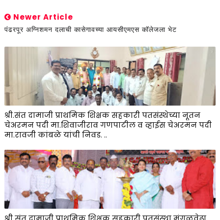
Newer Article
पंढरपूर अग्निशमन दलाची कासेगावच्या आयसीएमएस कॉलेजला भेट
श्री.संत दामाजी प्राथमिक शिक्षक सहकारी पतसंस्थेच्या नूतन
चेअरमन पदी मा.शिवाजीराव गणपाटील व व्हाईस चेअरमन पदी
मा.रावजी कांबळे यांची निवड. ..
श्री संत दामाजी प्राथमिक शिक्षक सहकारी पतसंस्था मंगळवेढा