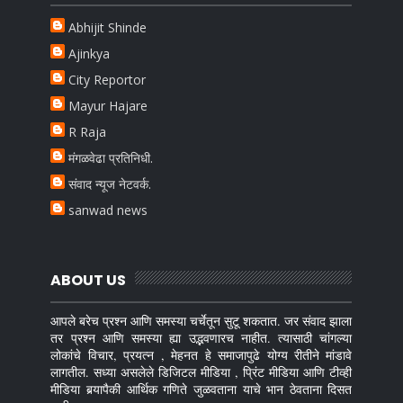
Abhijit Shinde
Ajinkya
City Reportor
Mayur Hajare
R Raja
मंगळवेढा प्रतिनिधी.
संवाद न्यूज नेटवर्क.
sanwad news
ABOUT US
आपले बरेच प्रश्न आणि समस्या चर्चेतून सुटू शकतात. जर संवाद झाला
तर प्रश्न आणि समस्या ह्या उद्भवणारच नाहीत. त्यासाठी चांगल्या
लोकांचे विचार, प्रयत्न , मेहनत हे समाजापुढे योग्य रीतीने मांडावे
लागतील. सध्या असलेले डिजिटल मीडिया , प्रिंट मीडिया आणि टीव्ही
मीडिया बर्‍यापैकी आर्थिक गणिते जुळवताना याचे भान ठेवताना दिसत